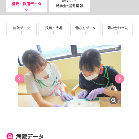
説明会・
概要・採用データ
見学会/選考情報
随時施設見学の受付もしていますので、ご応募前にもっと
詳しく盛岡友愛病院について知りたい学生さんはお気軽に
病院データ
採用・待遇
働き方データ
問い合わせ先
お申し込みください◎
「遠くてなかなか見学に行けない...」「見学しようか迷っ
ている...」
そんな学生さんのために、盛岡友愛病院インスタグラムで
当院の部署や取り組みについて発信しています📷
ぜひご覧のうえフォロー・いいね！などお願いします！
https://www.instagram.com/yu_ai_hp/
病院データ