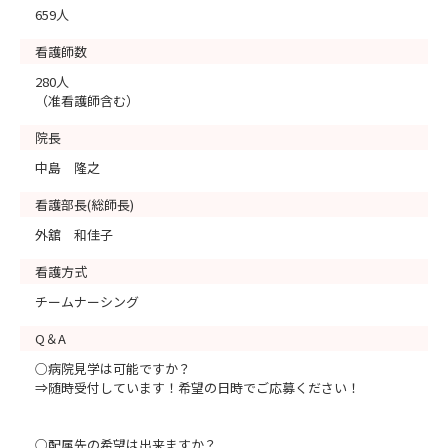
659人
看護師数
280人
（准看護師含む）
院長
中島 隆之
看護部長(総師長)
外舘 和佳子
看護方式
チームナーシング
Q＆A
○病院見学は可能ですか？
⇒随時受付しています！希望の日時でご応募ください！
○配属先の希望は出来ますか？