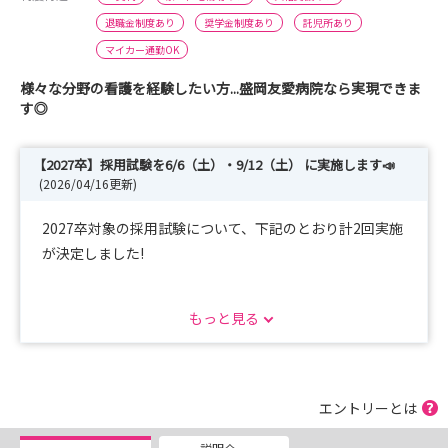
退職金制度あり
奨学金制度あり
託児所あり
マイカー通勤OK
様々な分野の看護を経験したい方...盛岡友愛病院なら実現できま
す◎
【2027卒】採用試験を6/6（土）・9/12（土） に実施します📣
(2026/04/16更新)
2027卒対象の採用試験について、下記のとおり計2回実施
が決定しました!
【試験日程】
もっと見る
・第1回：令和8年6月 6日（土）
・第2回：令和8年9月12日（土）
マイナビ看護学生または盛岡友愛病院ホームページ内の応
エントリーとは
募フォームよりご応募ください✉