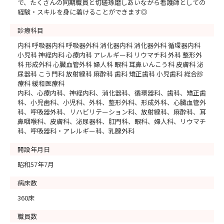
で、たくさんの同期職員と切磋琢磨しあいながら看護師としての
経験・スキルを身に着けることができます◎
診療科目
内科 呼吸器内科 呼吸器外科 消化器内科 消化器外科 循環器内科
小児科 神経内科 心療内科 アレルギー科 リウマチ科 外科 整形外
科 形成外科 心臓血管外科 婦人科 眼科 耳鼻いんこう科 皮膚科 泌
尿器科 こう門科 放射線科 麻酔科 歯科 矯正歯科 小児歯科 総合診
療科 緩和医療科
内科、心療内科、神経内科、消化器科、循環器科、歯科、矯正歯
科、小児歯科、小児科、外科、整形外科、形成外科、心臓血管外
科、呼吸器外科、リハビリテーション科、放射線科、麻酔科、耳
鼻咽喉科、皮膚科、泌尿器科、肛門科、眼科、婦人科、リウマチ
科、呼吸器科・アレルギー科、乳腺外科
開設年月日
昭和57年7月
病床数
360床
職員数