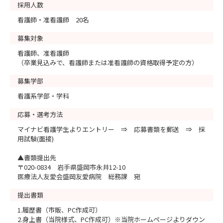
採用人数
看護師・准看護師 20名
募集対象
看護師、准看護師
（卒業見込みで、看護師または准看護師の資格取得予定の方）
募集学部
看護系学部・学科
応募・選考方法
マイナビ看護学生よりエントリー ⇒ 応募書類を郵送 ⇒ 採
用試験(面接)
▲書類提出先
〒020-0834 岩手県盛岡市永井12-10
医療法人友愛会盛岡友愛病院 総務課 宛
提出書類
1.履歴書（市販、PC作成可）
2.身上書（当院様式、PC作成可）※当院ホームページよりダウン