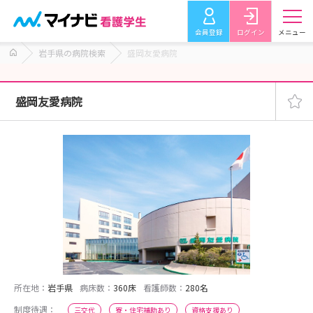
会員登録
ログイン
メニュー
岩手県の病院検索
盛岡友愛病院
盛岡友愛病院
所在地：
岩手県
病床数：
360床
看護師数：
280名
制度待遇：
三交代
寮・住宅補助あり
資格支援あり