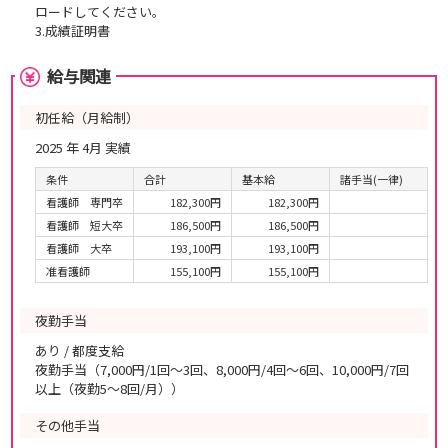
ロードしてください。
3.成績証明書
給与関連
初任給（月給制）
2025 年 4月 実績
条件
合計
基本給
諸手当(一律)
看護師 専門卒
182,300円
182,300円
看護師 短大卒
186,500円
186,500円
看護師 大卒
193,100円
193,100円
准看護師
155,100円
155,100円
夜勤手当
あり / 都度支給
夜勤手当（7,000円/1回～3回、8,000円/4回～6回、10,000円/7回
以上（夜勤5～8回/月））
その他手当