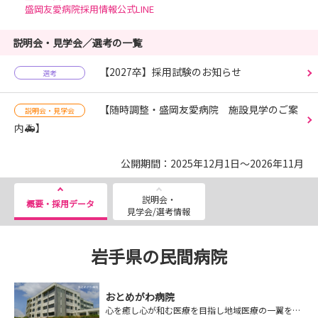
盛岡友愛病院採用情報公式LINE
説明会・見学会／選考の一覧
【2027卒】採用試験のお知らせ
選考
【随時調整・盛岡友愛病院 施設見学のご案
説明会・見学会
内🚑】
公開期間：2025年12月1日～2026年11月
説明会・
概要・採用データ
見学会/選考情報
岩手県の民間病院
おとめがわ病院
心を癒し心が和む医療を目指し地域医療の一翼を担います