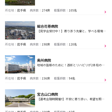
所在地：
岩手県
病床数：
274床
看護師数：
105名
総合花巻病院
【見学会受付中！】寄り添う先輩と、学べる環境🤝安心して成長できる一年を花巻で🌸
所在地：
岩手県
病床数：
198床
看護師数：
120名
奥州病院
地域の皆様のために！透析とリハビリが2本柱の病院です！
所在地：
岩手県
病床数：
156床
看護師数：
94名
宮古山口病院
【選考会随時開催!!】不安に寄り添い、希望を照らす🌞こころの看護を学ぶなら、宮古山口病院へ！
所在地：
岩手県
病床数：
330床
看護師数：
97名