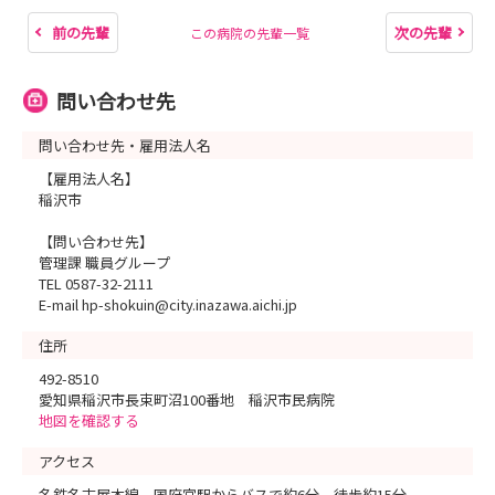
前の先輩
次の先輩
この病院の先輩一覧
問い合わせ先
問い合わせ先・雇用法人名
【雇用法人名】
稲沢市
【問い合わせ先】
管理課 職員グループ
TEL 0587-32-2111
E-mail hp-shokuin@city.inazawa.aichi.jp
住所
492-8510
愛知県稲沢市長束町沼100番地 稲沢市民病院
地図を確認する
アクセス
名鉄名古屋本線 国府宮駅からバスで約6分、徒歩約15分