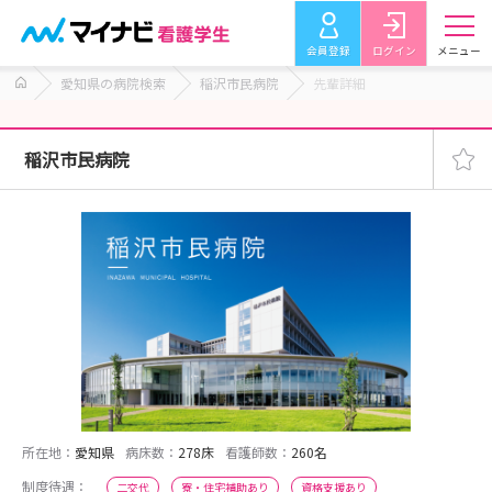
会員登録
ログイン
メニュー
愛知県の病院検索
稲沢市民病院
先輩詳細
稲沢市民病院
所在地：
愛知県
病床数：
278床
看護師数：
260名
制度待遇：
二交代
寮・住宅補助あり
資格支援あり