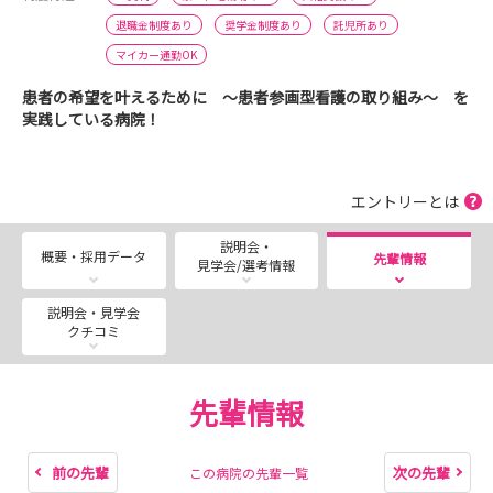
退職金制度あり
奨学金制度あり
託児所あり
マイカー通勤OK
患者の希望を叶えるために ～患者参画型看護の取り組み～ を
実践している病院！
エントリーとは
説明会・
概要・採用データ
先輩情報
見学会/選考情報
説明会・見学会
クチコミ
先輩情報
前の先輩
次の先輩
この病院の先輩一覧