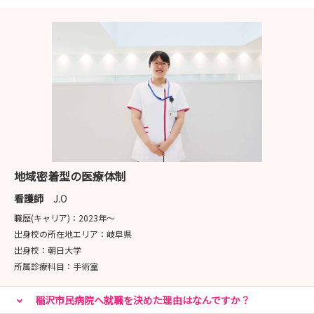
地域密着型の医療体制
看護師
J.O
職歴(キャリア)：
2023年〜
出身校の所在地エリア：
岐阜県
出身校：
朝日大学
所属診療科目：
手術室
稲沢市民病院へ就職を決めた理由はなんですか？