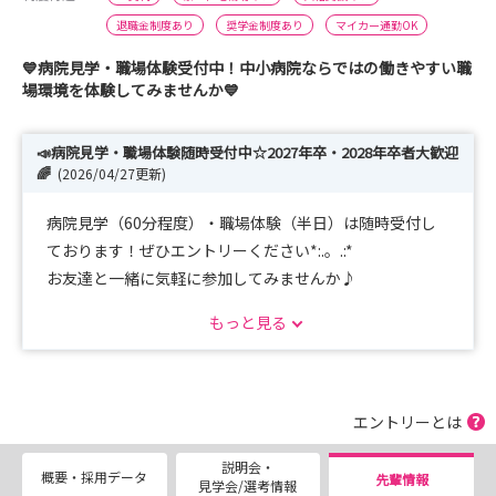
退職金制度あり
奨学金制度あり
マイカー通勤OK
💙病院見学・職場体験受付中！中小病院ならではの働きやすい職
場環境を体験してみませんか💙
📣病院見学・職場体験随時受付中☆2027年卒・2028年卒者大歓迎
🌈
(2026/04/27更新)
病院見学（60分程度）・職場体験（半日）は随時受付し
ております！ぜひエントリーください*:.。.:*
お友達と一緒に気軽に参加してみませんか♪
もっと見る
当院は、東北自動車道矢吹ＩＣから車で5分、東北本線矢
吹駅から徒歩7分と交通の便が良い場所にあります。
福島県中通り、県南地域の中核的医療センターとして、急
性期～慢性期、療養期、訪問看護と幅広い分野の医療を提
エントリーとは
供しております。
説明会・
教育体制や支援制度も充実しており、看護師としてはもち
概要・採用データ
先輩情報
見学会/選考情報