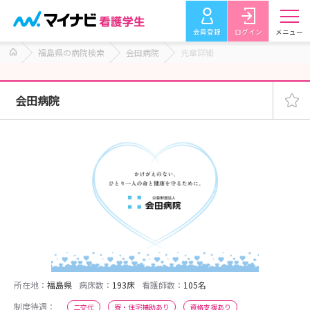
会員登録
ログイン
メニュー
福島県の病院検索
会田病院
先輩詳細
会田病院
所在地：
福島県
病床数：
193床
看護師数：
105名
制度待遇：
二交代
寮・住宅補助あり
資格支援あり