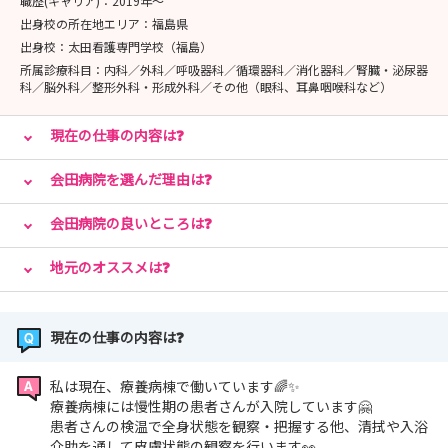
職歴(キャリア)：
2019年〜
出身校の所在地エリア：
福島県
出身校：
太田看護専門学校（福島）
所属診療科目：
内科／外科／呼吸器科／循環器科／消化器科／腎臓・泌尿器
科／脳外科／整形外科・形成外科／その他（眼科、耳鼻咽喉科など）
現在の仕事の内容は❓
会田病院を選んだ理由は❓
会田病院の良いところは❓
地元のオススメは❓
現在の仕事の内容は❓
私は現在、療養病棟で働いています🌈✨
療養病棟には慢性期の患者さんが入院しています🤗
患者さんの検温で全身状態を観察・把握する他、清拭や入浴
介助を通して皮膚状態の観察を行います👀