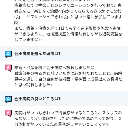
療養病棟では季節ごとのレクリエーションを行っており、患
者さんに「楽しんで治療へ向かってもらえるきっかけになれ
ば」「リフレッシュできれば」と思い一緒に参加しています
🙆
また、療養・治療を経て1日でも早く在宅復帰や施設へ退院
ができるように、地域連携室と情報共有しながら退院調整を
しています😉✨
会田病院を選んだ理由は❓
結婚・出産を機に会田病院へ転職しました😊
看護部長の明るさとパワフルさに心を打たれたことと、病院
見学を通して自分自身が技術面・精神面で成長出来る職場だ
と思い就職しました✨
会田病院の良いところは❓
病院内がいつもきれいで清潔感があるところと、スタッフみ
んながより良い看護を行うために熱心で高め合っており、協
力体制が整っているため業務がしやすいところです✨