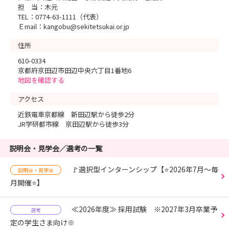
担 当：木元
TEL：0774-63-1111（代表）
Ｅmail：kangobu@sekitetsukai.or.jp
住所
610-0334
京都府京田辺市田辺中央六丁目1番地6
地図を確認する
アクセス
近鉄電車京都線 新田辺駅から徒歩2分
JR学研都市線 京田辺駅から徒歩3分
説明会・見学会／選考の一覧
🚩選択型インターンシップ【⭐2026年7月～毎
説明会・見学会
月開催⭐】
≪2026年度≫ 採用試験 ※2027年3月卒業予
選考
定の学生さま向け※