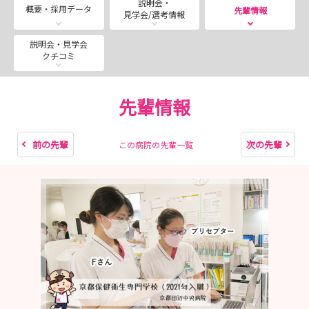
説明会・
概要・採用データ
先輩情報
見学会/選考情報
第5回 5月23日（土）
第6回 6月27日（土）
説明会・見学会
クチコミ
第7回 7月25日（土）
第8回 8月22日（土）
第9回 9月12日（土）
先輩情報
第10回 10月3日（土）
インターンシップ＆病院見学会は随時開催しています♪
前の先輩
次の先輩
この病院の先輩一覧
ご希望の方はお気軽にメッセージしてくださいね♪