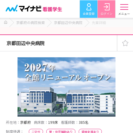
会員登録
ログイン
メニュー
京都府の病院検索
京都田辺中央病院
先輩詳細
京都田辺中央病院
所在地：
京都府
病床数：
199床
看護師数：
385名
制度待遇：
二交代
寮・住宅補助あり
資格支援あり