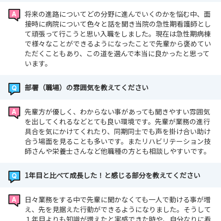
将来の進路についてどの分野に進んでいくのかを悩む中、面
接時に病院について色々と話を聞き当院の急性期看護師とし
て頑張って行こうと思い入職をしました。現在は急性期病棟
で様々なことができるようになったことで先輩から褒めてい
ただくこともあり、この道を選んで本当に良かったと思って
います。
部署（職場）の雰囲気を教えてください
先輩方が優しく、わからない事があっても聞きやすい雰囲気
を出してくれるなどとても良い環境です。先輩が業務の進行
具合を気にかけてくれたり、同期同士でも声を掛け合い助け
合う場面を見ることも多いです。またリハビリテーション技
師さんや栄養士さんなど他職種の方とも相談しやすいです。
1年目と比べて成長した！と感じる部分を教えてください
日々業務をする中で先輩に聞かなくても一人で動ける事が増
え、先を見据えた行動ができるようになりました。そうして
１年目よりも知識が増えたと実感できた時や、自分なりに看