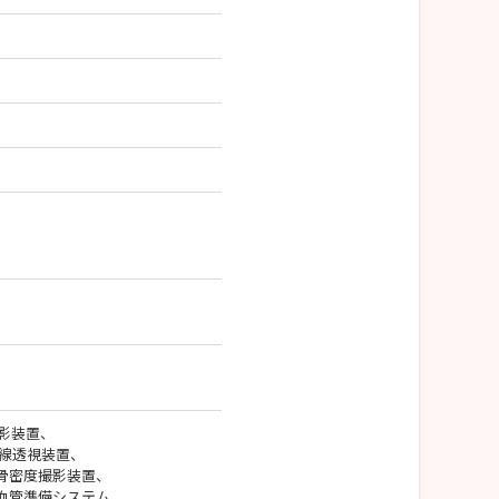
影装置、
線透視装置、
骨密度撮影装置、
血管準備システム、