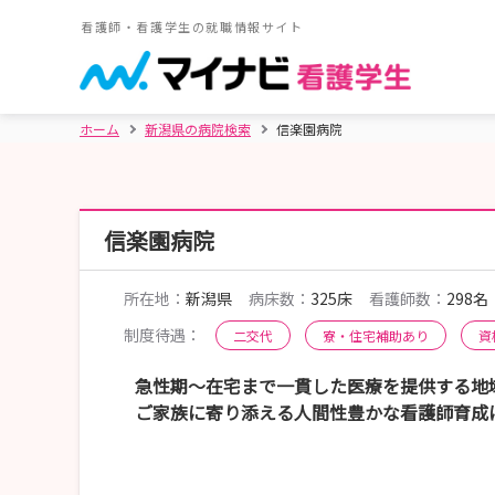
看護師・看護学生の就職情報サイト
ホーム
新潟県の病院検索
信楽園病院
信楽園病院
所在地：
新潟県
病床数：
325床
看護師数：
298名
制度待遇：
二交代
寮・住宅補助あり
資
急性期～在宅まで一貫した医療を提供する地
ご家族に寄り添える人間性豊かな看護師育成