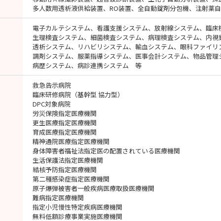
多人数用透析液供給装置、RO装置、全自動錠剤分包機、注射薬
電子カルテシステム、看護支援システム、放射線システム、臨床
生理検査システム、細菌検査システム、病理検査システム、内視
透析システム、リハビリシステム、輸血システム、眼科ファイリ
調剤システム、服薬指導システム、医事会計システム、物品管理
病歴システム、病診連携システム 等
救急告示病院
臨床研修病院（基幹型 協力型）
DPC対象病院
労災保険指定医療機関
更生医療指定医療機関
育成医療指定医療機関
精神通院医療指定医療機関
身体障害者福祉法指定医の配置されている医療機関
生活保護法指定医療機関
結核予防指定医療機関
第二種感染症指定医療機関
原子爆弾被害者一般疾病医療取扱医療機関
難病指定医療機関
指定小児慢性特定疾病医療機関
無料低額診療事業実施医療機関