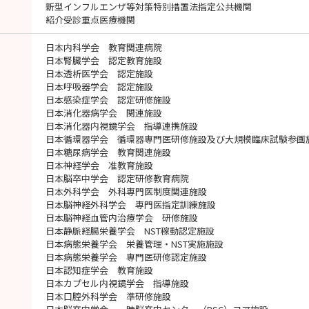
新型インフルエンザ等対策特別措置法指定公共機関
紹介受診重点医療機関
日本内科学会 教育関連病院
日本腎臓学会 認定教育施設
日本透析医学会 認定施設
日本呼吸器学会 認定施設
日本感染症学会 認定研修施設
日本消化器病学会 関連施設
日本消化器内視鏡学会 指導連携施設
日本循環器学会 循環器専門医研修施設及び大規模臨床試験参画
日本糖尿病学会 教育関連施設
日本神経学会 准教育施設
日本脳卒中学会 認定研修教育病院
日本外科学会 外科専門医制度関連施設
日本脳神経外科学会 専門医指定訓練施設
日本脳神経血管内治療学会 研修施設
日本静脈経腸栄養学会 NST稼動認定施設
日本病態栄養学会 栄養管理・NST実施施設
日本病態栄養学会 専門医研修認定施設
日本認知症学会 教育施設
日本カプセル内視鏡学会 指導施設
日本口腔外科学会 準研修施設