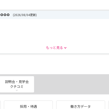
🌻🌻
(2026/08/04更新)
もっと見る
締切7月28日（火）
締切8月 4日（火）
説明会・見学会
い
クチコミ
採用・待遇
働き方データ