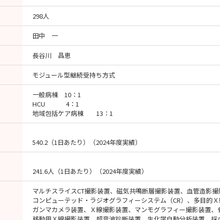
298人
田中 一
長谷川 昌恵
モジュール型継続受持ち方式
一般病棟 10：1
HCU 4：1
地域包括ケア病棟 13：1
540.2（1日あたり）（2024年度実績）
241.6人（1日あたり）（2024年度実績）
マルチスライスCT撮影装置、磁気共鳴断層撮影装置、血管造影撮
コンピューテッド・ラジオグラフィーシステム（CR）、多目的Ｘ
ガンマカメラ装置、Ｘ線撮影装置、マンモグラフィー撮影装置、
移動用Ｘ線撮影装置、超音波診断装置、生化学自動分析装置、採