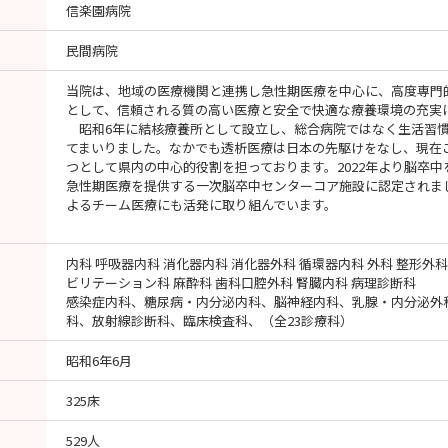
信楽園病院
民間病院
当院は、地域の医療機関と連携し急性期医療を中心に、高度専門
として、信頼される質の高い医療と安全で快適な療養環境の充実
昭和6年に結核療養所として設立し、総合病院ではなく生活習慣
てまいりました。なかでも透析医療は日本の先駆けをなし、現在
つとして県内の中心的役割を担っております。2022年より脳卒
急性期医療を提供する一次脳卒中センターコア施設に認定されました
よるチーム医療にも活発に取り組んでいます。
内科 呼吸器内科 消化器内科 消化器外科 循環器内科 外科 整形外科
ビリテーション科 麻酔科 歯科口腔外科 腎臓内科 病理診断科
感染症内科、糖尿病・内分泌内科、脳神経内科、乳腺・内分泌外
科、放射線診断科、臨床検査科、（全23診療科）
昭和6年6月
325床
529人