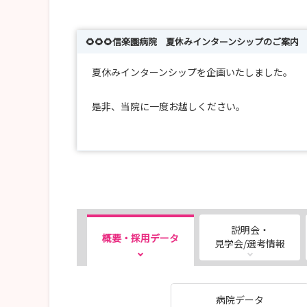
🌻🌻🌻信楽園病院 夏休みインターンシップのご案内 🌻
夏休みインターンシップを企画いたしました。
是非、当院に一度お越しください。
日時：2026年8月 7日（金） 10：00～15：00 
2026年8月14日（金） 10：00～15：00 
対象：看護学生（最終学年以外の方）
看護師
説明会・
概要・採用データ
服装等：実習着、実習用シューズをお持ちくださ
見学会/選考情報
髪は束ねて上げてきてください
名札は当院で準備いたします
昼食は各自ご用意ください
病院データ