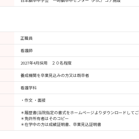
日本脳卒中学会 一時脳卒中センター（PSC）コア施設
正職員
看護師
2027年4月採用 ２０名程度
養成機関を卒業見込みの方又は既卒者
看護学科
・作文 ・面接
＊履歴書(当院指定の書式をホームページよりダウンロードして
＊免許所有者はそのコピー
＊在学中の方は成績証明書、卒業見込証明書