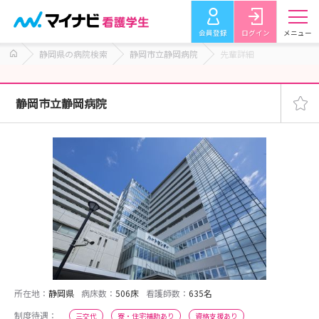
会員登録
ログイン
メニュー
静岡県の病院検索
静岡市立静岡病院
先輩詳細
静岡市立静岡病院
所在地：
静岡県
病床数：
506床
看護師数：
635名
制度待遇：
三交代
寮・住宅補助あり
資格支援あり