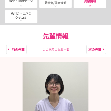
概要・採用データ
先輩情報
見学会/選考情報
にお申し込みください。
お申し込みは当院ホームページよりお願いいたします。
説明会・見学会
クチコミ
先輩情報
前の先輩
次の先輩
この病院の先輩一覧