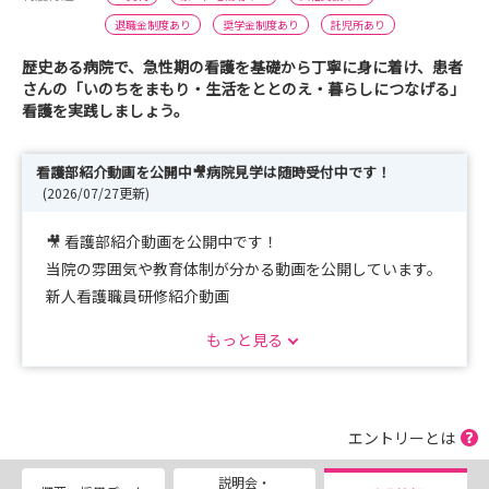
退職金制度あり
奨学金制度あり
託児所あり
歴史ある病院で、急性期の看護を基礎から丁寧に身に着け、患者
さんの「いのちをまもり・生活をととのえ・暮らしにつなげる」
看護を実践しましょう。
看護部紹介動画を公開中🎥病院見学は随時受付中です！
(2026/07/27更新)
🎥 看護部紹介動画を公開中です！
当院の雰囲気や教育体制が分かる動画を公開しています。
新人看護職員研修紹介動画
1年目看護師2名へのインタビュー＆密着動画
もっと見る
現在、新しい動画も制作中です。ぜひご覧いただき、当院
の魅力を感じてください♪
🏥 病院見学は随時受付中です！
エントリーとは
平日の午後に病院見学を受け付けています。
説明会・
ご希望に合わせて見学場所を調整いたしますので、お気軽