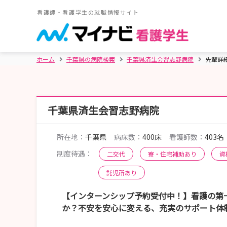
看護師・看護学生の就職情報サイト
ホーム
千葉県の病院検索
千葉県済生会習志野病院
先輩詳
千葉県済生会習志野病院
所在地：
千葉県
病床数：
400床
看護師数：
403名
制度待遇：
二交代
寮・住宅補助あり
資
託児所あり
【インターンシップ予約受付中！】看護の第
か？不安を安心に変える、充実のサポート体