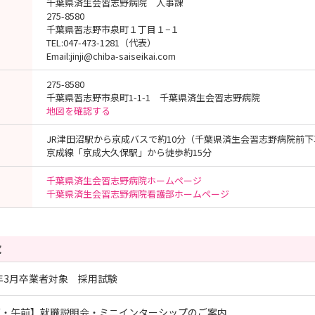
千葉県済生会習志野病院 人事課
275-8580
千葉県習志野市泉町１丁目１−１
TEL:047-473-1281（代表）
Email:jinji@chiba-saiseikai.com
275-8580
千葉県習志野市泉町1-1-1 千葉県済生会習志野病院
地図を確認する
JR津田沼駅から京成バスで約10分（千葉県済生会習志野病院前
京成線「京成大久保駅」から徒歩約15分
千葉県済生会習志野病院ホームページ
千葉県済生会習志野病院看護部ホームページ
覧
7年3月卒業者対象 採用試験
面・午前】就職説明会・ミニインターシップのご案内