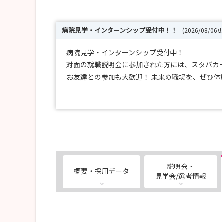
病院見学・インターンシップ受付中！！
(2026/08/06
病院見学・インターンシップ受付中！
対面の就職説明会に参加された方には、スタバカー
お友達との参加も大歓迎！ 未来の職場を、ぜひ
＜申し込み・お問い合わせ＞
HPまたはお電話・メールにてお申込みください。
URL：https://www.chiba-saiseikai.com/
https://www.chiba-saiseikai.com/nurse/
電話：047-473-1281
説明会・
概要・採用データ
mail：jinji@chiba-saiseikai.com
見学会/選考情報
kango@chiba-saiseikai.com
人事課 採用担当