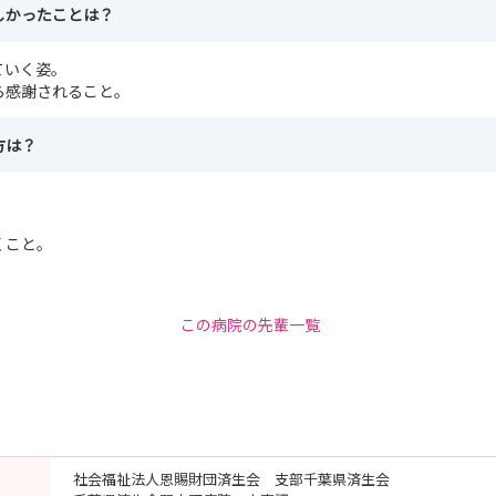
しかったことは？
ていく姿。
ら感謝されること。
方は？
。
くこと。
この病院の先輩一覧
社会福祉法人恩賜財団済生会 支部千葉県済生会