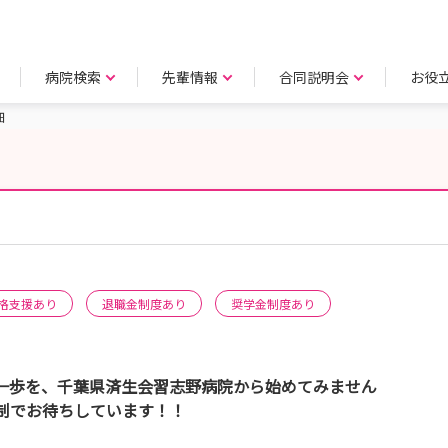
病院検索
先輩情報
合同説明会
お役
細
格支援あり
退職金制度あり
奨学金制度あり
一歩を、千葉県済生会習志野病院から始めてみません
制でお待ちしています！！