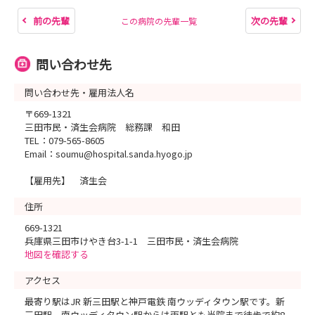
前の先輩
次の先輩
この病院の先輩一覧
問い合わせ先
問い合わせ先・雇用法人名
〒669-1321
三田市民・済生会病院 総務課 和田
TEL：079-565-8605
Email：soumu@hospital.sanda.hyogo.jp
【雇用先】 済生会
住所
669-1321
兵庫県三田市けやき台3-1-1 三田市民・済生会病院
地図を確認する
アクセス
最寄り駅はJR 新三田駅と神戸電鉄 南ウッディタウン駅です。新
三田駅、南ウッディタウン駅からは両駅とも当院まで徒歩で約8