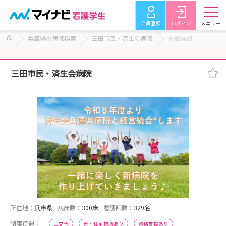
会員登録
ログイン
メニュー
兵庫県の病院検索
三田市民・済生会病院
先輩詳細
三田市民・済生会病院
所在地：
兵庫県
病床数：
300床
看護師数：
329名
制度待遇：
三交代
寮・住宅補助あり
資格支援あり