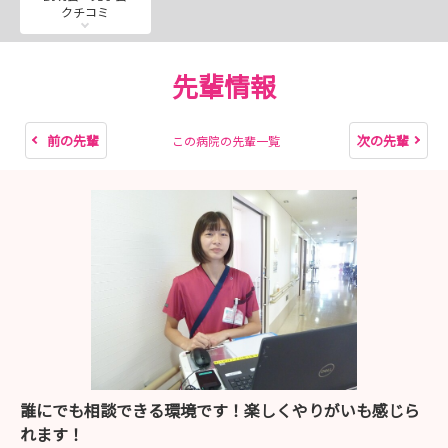
クチコミ
2026年7月25日（土）、8月8日（土）、10月10日（土）
先輩情報
＊インターンシップは上記日程で開催予定です！！
どの回も先着10名までのご案内です。ぜひ一度当院に
お越しください。
前の先輩
次の先輩
この病院の先輩一覧
誰にでも相談できる環境です！楽しくやりがいも感じら
れます！