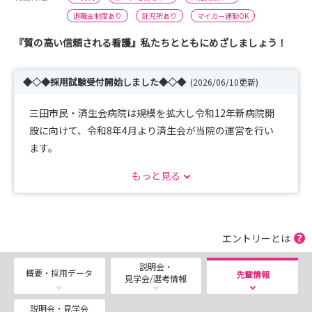
退職金制度あり
託児所あり
マイカー通勤OK
『質の高い信頼される看護』私たちとともにめざしましょう！
◆◇◆採用試験受付開始しました◆◇◆
(2026/06/10更新)
三田市民・済生会病院は規模を拡大し令和12年新病院開
設に向けて、令和8年4月より済生会が当院の運営を行い
ます。
もっと見る
◆◇◆採用試験◆◇◆
（試験内容）
・適性検査（自宅受験）
・面接
エントリーとは
説明会・
（日程）本年度の採用は終了しました
概要・採用データ
先輩情報
見学会/選考情報
◆◇◆インターンシップ◆◇◆
説明会・見学会