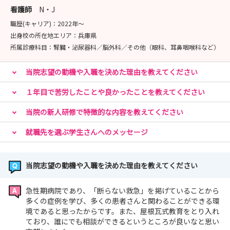
看護師
N・J
職歴(キャリア)：
2022年〜
出身校の所在地エリア：
兵庫県
所属診療科目：
腎臓・泌尿器科／脳外科／その他（眼科、耳鼻咽喉科など）
当院志望の動機や入職を決めた理由を教えてください
１年目で苦労したことや良かったことを教えてください
当院の新人研修で特徴的な内容を教えてください
就職先を選ぶ学生さんへのメッセージ
当院志望の動機や入職を決めた理由を教えてください
急性期病院であり、「断らない救急」を掲げていることから
多くの症例を学び、多くの患者さんと関わることができる環
境であると思ったからです。また、屋根瓦式教育をとり入れ
ており、誰にでも相談ができるというところが良いなと思い