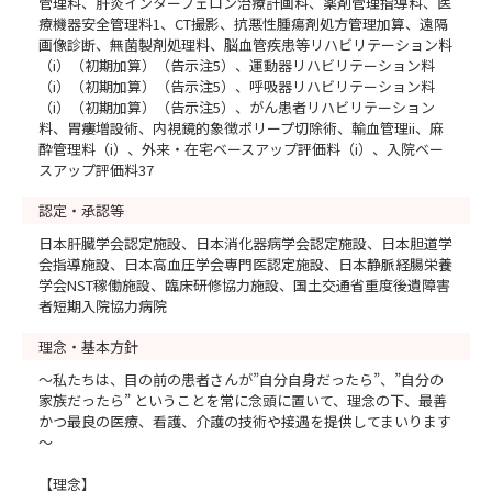
管理料、肝炎インターフェロン治療計画料、薬剤管理指導料、医
療機器安全管理料1、CT撮影、抗悪性腫瘍剤処方管理加算、遠隔
画像診断、無菌製剤処理料、脳血管疾患等リハビリテーション料
（i）（初期加算）（告示注5）、運動器リハビリテーション料
（i）（初期加算）（告示注5）、呼吸器リハビリテーション料
（i）（初期加算）（告示注5）、がん患者リハビリテーション
料、胃瘻増設術、内視鏡的象徴ポリープ切除術、輸血管理ii、麻
酔管理料（i）、外来・在宅ベースアップ評価料（i）、入院ベー
スアップ評価料37
認定・承認等
日本肝臓学会認定施設、日本消化器病学会認定施設、日本胆道学
会指導施設、日本高血圧学会専門医認定施設、日本静脈経腸栄養
学会NST稼働施設、臨床研修協力施設、国土交通省重度後遺障害
者短期入院協力病院
理念・基本方針
～私たちは、目の前の患者さんが”自分自身だったら”、”自分の
家族だったら” ということを常に念頭に置いて、理念の下、最善
かつ最良の医療、看護、介護の技術や接遇を提供してまいります
～
【理念】