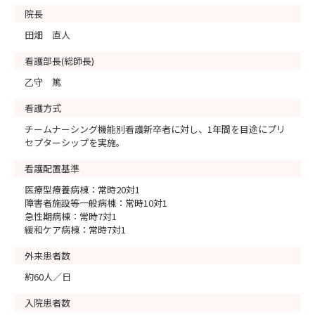
院長
田畑 直人
看護部長(総師長)
乙守 篤
看護方式
チームナーシング機能別看護新卒者に対し、1年間を目途にプリ
セプターシップを実施。
看護配置基準
医療型療養病棟：常時20対1
障害者施設等一般病棟：常時10対1
急性期病棟：常時7対1
緩和ケア病棟：常時7対1
外来患者数
約60人／日
入院患者数