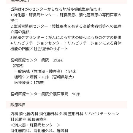
病院の紹介
当院は4つのセンターからなる地域多機能型病院です。
1.消化器・肝臓病センター：肝臓疾患、消化管疾患の専門医療の
提供
2.生活習慣病センター：慢性疾患を有する高齢患者様等への医療
介護の提供
3.緩和ケアセンター：がんによる症状の緩和と心身のケアの提供
4.リハビリテーションセンター：リハビリテーションによる身体
機能の回復と社会復帰のサポート
宮崎医療センター病院 292床
【内訳】
一般病棟（急性期・障害者）：84床
緩和ケア病棟：30床（宮崎県最大）
医療療養：178床
宮崎医療センター病院介護医療院 58床
診療科目
内科 消化器内科 消化器外科 外科 整形外科 リハビリテーション
科 麻酔科 緩和医療科
＜消火器・肝臓病センター＞
消化器内科、消化器外科、麻酔科