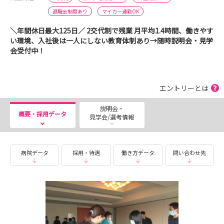
退職金制度あり
マイカー通勤OK
＼年間休日最大125日／ 2交代制で残業 月平均1.4時間、働きやす
い環境、入社後は一人にしない教育体制あり→随時説明会・見学
会受付中！
エントリーとは
説明会・
概要・採用データ
見学会/選考情報
病院データ
採用・待遇
働き方データ
問い合わせ先