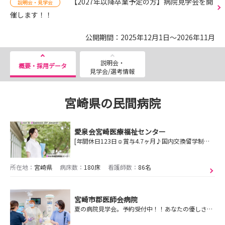
【2027年以降卒業予定の方】病院見学会を開
説明会・見学会
催します！！
公開期間：2025年12月1日～2026年11月
説明会・
概要・採用データ
見学会/選考情報
宮崎県の民間病院
愛泉会宮崎医療福祉センター
[年間休日123日☺賞与4.7ヶ月♪国内交換留学制度✍]患者さんだけでなく支えるスタッフのHAPPINESSのためにも、私たちは1人1人と丁寧に向き合います☆彡
所在地：
宮崎県
病床数：
180床
看護師数：
86名
宮崎市郡医師会病院
夏の病院見学会。予約受付中！！あなたの優しさが、誰かの力になる。