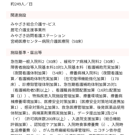
約249人／日
関連施設
みやざき総合介護サ−ビス
居宅介護支援事業所
みやざき訪問看護ステーション
宮崎医療センター病院介護医療院（58床）
施設基準・届出等
急性期一般入院料2（30床）、緩和ケア病棟入院料2（30床）、
障害者施設等入院基本料10対1入院基本料（看護補助充実加算）
（夜間看護体制加算）（54床）、療養病棟入院料1（夜間看護加
算／看護補助体制充実加算）（在宅復帰機能強化加算）（178
床）、診療録管理体制加算1、急性期看護補助体制加算25対1
（看護補助者5割以上）、看護職員夜間配置加算（16対1配置加
算（1））、特殊疾患入院施設管理加算、療養環境加算、療養病
棟療養環境加算1、医療安全対策加算1（医療安全対策地域連携加
算1）、感染対策向上加算3、救急医療管理加算、後発医薬品使用
体制加算1、病棟薬剤業務実施加算1、データ提出加算2及び4
（イ）（許可病床数200床以上）、入退院支援加算1（総合機能
評価加算）、認知症ケア加算3、入院時食事療養費（i）、入院時
生活療養費（i）、がん性疼痛緩和指導管理料、ニコチン依存症