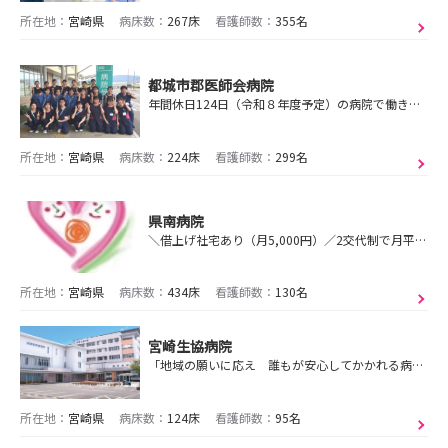
所在地：
宮崎県
病床数：
267床
看護師数：
355名
都城市郡医師会病院
年間休日124日（令和８年度予定）の病院で働きませんか？令和９年４月採用者試験（例年６月頃）及び看護部病院見学会（例年８月頃）実施します！
所在地：
宮崎県
病床数：
224床
看護師数：
299名
県南病院
＼借上げ社宅あり（月5,000円）／2交代制で月平均残業5時間◆自分のペースで働ける環境！ 福利厚生・休暇制度も充実◎【病院見学＆奨学金制度説明会も開催中！】
所在地：
宮崎県
病床数：
434床
看護師数：
130名
宮崎生協病院
「地域の願いに応え 誰もが安心してかかれる病院」
所在地：
宮崎県
病床数：
124床
看護師数：
95名