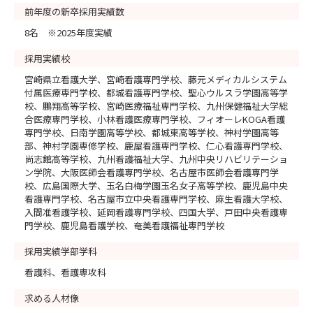
前年度の新卒採用実績数
8名 ※2025年度実績
採用実績校
宮崎県立看護大学、宮崎看護専門学校、藤元メディカルシステム
付属医療専門学校、都城看護専門学校、聖心ウルスラ学園高等学
校、鵬翔高等学校、宮崎医療福祉専門学校、九州保健福祉大学総
合医療専門学校、小林看護医療専門学校、フィオーレKOGA看護
専門学校、日南学園高等学校、都城東高等学校、神村学園高等
部、神村学園専修学校、鹿屋看護専門学校、仁心看護専門学校、
尚志館高等学校、九州看護福祉大学、九州中央リハビリテーショ
ン学院、大阪医師会看護専門学校、名古屋市医師会看護専門学
校、広島国際大学、玉名白梅学園玉名女子高等学校、鹿児島中央
看護専門学校、名古屋市立中央看護専門学校、麻生看護大学校、
入間准看護学校、延岡看護専門学校、四国大学、戸田中央看護専
門学校、鹿児島看護学校、奄美看護福祉専門学校
採用実績学部学科
看護科、看護専攻科
求める人材像