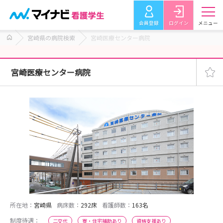
会員登録
ログイン
メニュー
宮崎県の病院検索
宮崎医療センター病院
宮崎医療センター病院
所在地：
宮崎県
病床数：
292床
看護師数：
163名
制度待遇：
二交代
寮・住宅補助あり
資格支援あり