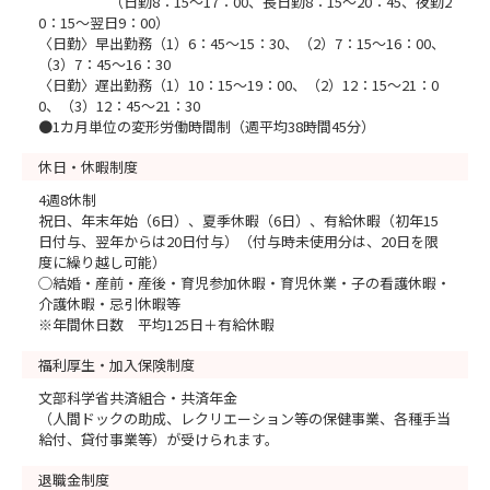
（日勤8：15～17：00、長日勤8：15～20：45、夜勤2
0：15～翌日9：00）
〈日勤〉早出勤務（1）6：45～15：30、（2）7：15～16：00、
（3）7：45～16：30
〈日勤〉遅出勤務（1）10：15～19：00、（2）12：15～21：0
0、（3）12：45～21：30
●1カ月単位の変形労働時間制（週平均38時間45分）
休日・休暇制度
4週8休制
祝日、年末年始（6日）、夏季休暇（6日）、有給休暇（初年15
日付与、翌年からは20日付与）（付与時未使用分は、20日を限
度に繰り越し可能）
◯結婚・産前・産後・育児参加休暇・育児休業・子の看護休暇・
介護休暇・忌引休暇等
※年間休日数 平均125日＋有給休暇
福利厚生・加入保険制度
文部科学省共済組合・共済年金
（人間ドックの助成、レクリエーション等の保健事業、各種手当
給付、貸付事業等）が受けられます。
退職金制度