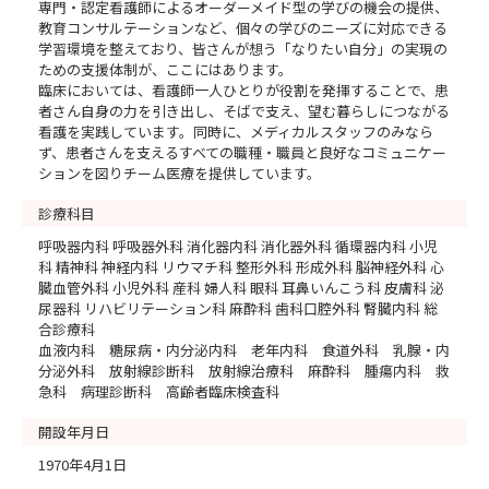
※各回の申込フォームのURLが病院HPにありますので確
専門・認定看護師によるオーダーメイド型の学びの機会の提供、
教育コンサルテーションなど、個々の学びのニーズに対応できる
認の上、お申込みください。
学習環境を整えており、皆さんが想う「なりたい自分」の実現の
※８月、１２月はオープンホスピタルがありますので、そ
ための支援体制が、ここにはあります。
ちらへの参加をご検討ください。
臨床においては、看護師一人ひとりが役割を発揮することで、患
者さん自身の力を引き出し、そばで支え、望む暮らしにつながる
看護を実践しています。同時に、メディカルスタッフのみなら
秋田大学医学部附属病院ホームページ＞募集案内＞病院見
ず、患者さんを支えるすべての職種・職員と良好なコミュニケー
学＞看護部 病院見学会
ションを図りチーム医療を提供しています。
https://www.hos.akita-
診療科目
u.ac.jp/volunteer/hospital_tour.html
呼吸器内科 呼吸器外科 消化器内科 消化器外科 循環器内科 小児
科 精神科 神経内科 リウマチ科 整形外科 形成外科 脳神経外科 心
------------------------------------------------------------
臓血管外科 小児外科 産科 婦人科 眼科 耳鼻いんこう科 皮膚科 泌
-----------
尿器科 リハビリテーション科 麻酔科 歯科口腔外科 腎臓内科 総
合診療科
～なりたい自分にきっと会える～
血液内科 糖尿病・内分泌内科 老年内科 食道外科 乳腺・内
分泌外科 放射線診断科 放射線治療科 麻酔科 腫瘍内科 救
急科 病理診断科 高齢者臨床検査科
開設年月日
1970年4月1日