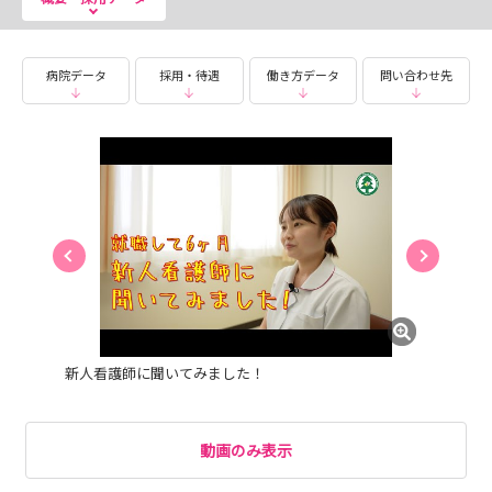
申込期間：令和8年7月31日（金） 12：00まで
病院データ
採用・待遇
働き方データ
問い合わせ先
実施内容
１．病院内見学
２．病棟見学（※申し込みフォームで希望部署をお伺いし
ます）
３．先輩看護師・助産師との交流
４．看護部の概要や教育体制について
応募方法：以下のMicrosoft forms URLから応募して
ください。
https://forms.office.com/r/RvRpuUEjTQ
新人看護師に聞いてみました！
------------------------------------------------------------
-----------
★病院見学会を実施しています！
動画のみ表示