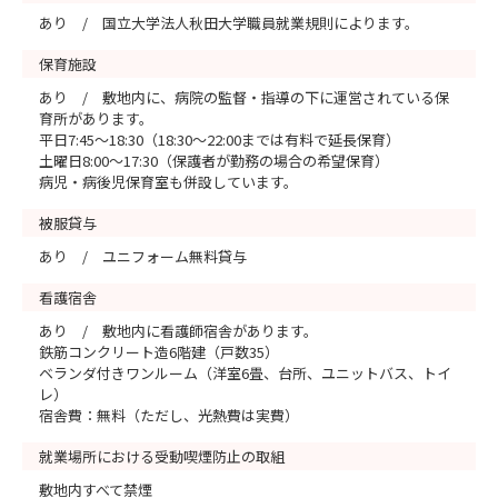
あり / 国立大学法人秋田大学職員就業規則によります。
保育施設
あり / 敷地内に、病院の監督・指導の下に運営されている保
育所があります。
平日7:45～18:30（18:30～22:00までは有料で延長保育）
土曜日8:00～17:30（保護者が勤務の場合の希望保育）
病児・病後児保育室も併設しています。
被服貸与
あり / ユニフォーム無料貸与
看護宿舎
あり / 敷地内に看護師宿舎があります。
鉄筋コンクリート造6階建（戸数35）
ベランダ付きワンルーム（洋室6畳、台所、ユニットバス、トイ
レ）
宿舎費：無料（ただし、光熱費は実費）
就業場所における受動喫煙防止の取組
敷地内すべて禁煙