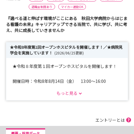
退職金制度あり
マイカー通勤OK
『選べる道と伸ばす環境がここにある 秋田大学病院からはじま
る看護の未来』キャリアアップできる当院で、共に学び、共に考
え、共に成長していきませんか
★令和8年度第1回オープンホスピタルを開催します！／★病院見
学会を実施しています！
(2026/06/25更新)
★令和８年度第１回オープンホスピタルを開催します！
開催日時：令和8年8月14日（金） 13:00～16:00
もっと見る
対象者：看護師養成学校、助産師養成学校に在学中の学生
（既卒者で看護師、助産師として働いている方も
可能）
エントリーとは
定員：50名程度
概要・採用データ