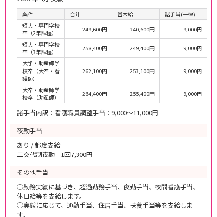
条件
合計
基本給
諸手当(一律)
短大・専門学校
249,600円
240,600円
9,000円
卒（2年課程）
短大・専門学校
258,400円
249,400円
9,000円
卒（3年課程）
大学・助産師学
校卒（大卒・看
262,100円
253,100円
9,000円
護師）
大卒・助産師学
264,400円
255,400円
9,000円
校卒（助産師）
諸手当内訳：看護職員調整手当：9,000～11,000円
夜勤手当
あり / 都度支給
二交代制夜勤 1回7,300円
その他手当
◯勤務実績に基づき、超過勤務手当、夜勤手当、夜間看護手当、
休日給等を支給します。
◯実態に応じて、通勤手当、住居手当、扶養手当等を支給しま
す。