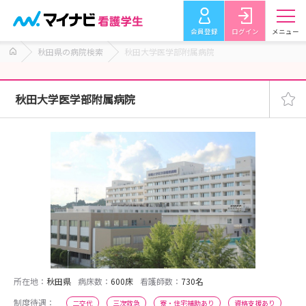
会員登録
ログイン
メニュー
秋田県の病院検索
秋田大学医学部附属病院
秋田大学医学部附属病院
所在地：
秋田県
病床数：
600床
看護師数：
730名
制度待遇：
二交代
三次救急
寮・住宅補助あり
資格支援あり