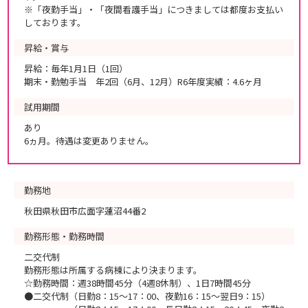
※「夜勤手当」・「夜間看護手当」につきましては都度お支払い
しております。
昇給・賞与
昇給：毎年1月1日（1回）
期末・勤勉手当 年2回（6月、12月）R6年度実績：4.6ヶ月
試用期間
あり
6ヵ月。待遇は変更ありません。
勤務地
秋田県秋田市広面字蓮沼44番2
勤務形態・勤務時間
二交代制
勤務形態は所属する病棟により決まります。
☆勤務時間：週38時間45分（4週8休制）、1日7時間45分
●二交代制（日勤8：15～17：00、夜勤16：15～翌日9：15）