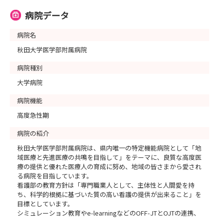
第３回 令和８年９月１１日（金）１０：３０～１２：０
０ ※〆切：８月２８日
病院データ
病院名
第４回 令和８年１０月２日（金）１０：３０～１２：０
０ ※〆切：９月１８日
秋田大学医学部附属病院
病院種別
第５回 令和８年１１月１２日（木）１０：３０～１２：
大学病院
００ ※〆切：１０月２９日
病院機能
第６回 令和９年１月１５日（金）１０：３０～１２：０
高度急性期
０ ※〆切：１２月２５日
病院の紹介
第７回 令和９年２月１２日（金）１０：３０～１２：０
秋田大学医学部附属病院は、県内唯一の特定機能病院として「地
域医療と先進医療の共鳴を目指して」をテーマに、良質な高度医
０ ※〆切：１月２９日
療の提供と優れた医療人の育成に努め、地域の皆さまから愛され
る病院を目指しています。
第８回 令和９年３月１２日（金）１０：３０～１２：０
看護部の教育方針は「専門職業人として、主体性と人間愛を持
ち、科学的根拠に基づいた質の高い看護の提供が出来ること」を
０ ※〆切：２月２６日
目標としています。
シミュレーション教育やe-learningなどのOFF-JTとOJTの連携、