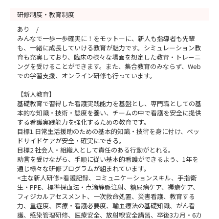
研修制度・教育制度
あり /
みんなで一歩一歩確実に！をモットーに、新人も指導者も先輩
も、一緒に成長していける教育が魅力です。シミュレーション教
育も充実しており、臨床の様々な場面を想定した教育・トレーニ
ングを受けることができます。また、集合教育のみならず、Web
での学習支援、オンライン研修も行っています。
【新人教育】
基礎教育で習得した看護実践能力を基盤とし、専門職としての基
本的な知識・技術・態度を養い、チームの中で看護を安全に提供
する看護実践能力を強化するための教育です。
目標1.日常生活援助のための基本的知識・技術を身に付け、ベッ
ドサイドケアが安全・確実にできる。
目標2.社会人・組織人として責任のある行動がとれる。
助言を受けながら、手順に従い基本的看護ができるよう、1年を
通じ様々な研修プログラムが組まれています。
<主な新人研修>看護記録、コミュニケーションスキル、手指衛
生・PPE、標準採血法・点滴静脈注射、糖尿病ケア、褥瘡ケア、
フィジカルアセスメント、一次救命処置、災害看護、教育する
力、重症度、医療・看護必要度、輸血療法の基礎知識、がん看
護、感染管理研修、医療安全、放射線安全講習、卒後3カ月・6カ