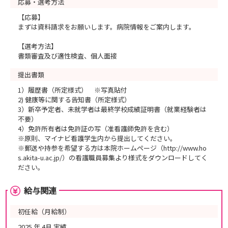
応募・選考方法
【応募】
まずは資料請求をお願いします。病院情報をご案内します。
【選考方法】
書類審査及び適性検査、個人面接
提出書類
1）履歴書（所定様式） ※写真貼付
2) 健康等に関する告知書（所定様式）
3）新卒予定者、未就学者は最終学校成績証明書（就業経験者は
不要）
4）免許所有者は免許証の写（准看護師免許を含む）
※原則、マイナビ看護学生内から提出してください。
※郵送や持参を希望する方は本院ホームページ（http://www.ho
s.akita-u.ac.jp/）の看護職員募集より様式をダウンロードしてく
ださい。
給与関連
初任給（月給制）
2025 年 4月 実績