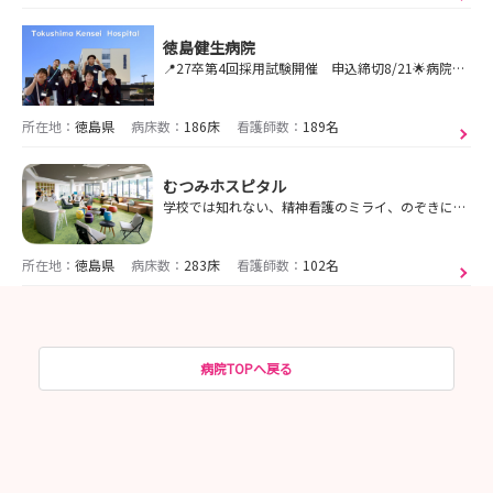
徳島健生病院
📍27卒第4回採用試験開催 申込締切8/21🌟病院見学会開催🌟9月申込締切間近 9/2（水）9/4（金）希望する病棟はより詳しく見学できます🍉
所在地：
徳島県
病床数：
186床
看護師数：
189名
むつみホスピタル
学校では知れない、精神看護のミライ、のぞきにきませんか？
所在地：
徳島県
病床数：
283床
看護師数：
102名
病院TOPへ戻る