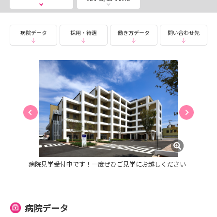
できます。
安心して病棟配属の日を迎えられるようサポートしま
す！
病院データ
採用・待遇
働き方データ
問い合わせ先
同期の看護師とも交流ができます！
〇お休みの制度が充実しています！
入社時すぐに使える有給5日・未就学児の看護休暇や介
護休暇が有給
アニバーサリー休(誕生月)・夏季休み3日
〇奨学金返済支援制度あり！
〇U・Iターン制度あり！
病院見学受付中です！一度ぜひご見学にお越しください
〇院内の食堂での食事が1食350円
〇院内保育園あり！子育てをしながら安心して働き続けら
病院データ
れます！