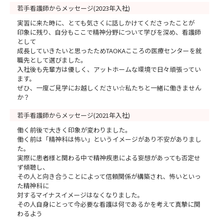
若手看護師からメッセージ(2023年入社)
実習に来た時に、とても気さくに話しかけてくださったことが
印象に残り、自分もここで精神分野について学びを深め、看護師
として
成長していきたいと思ったためTAOKAこころの医療センターを就
職先として選びました。
入社後も先輩方は優しく、アットホームな環境で日々頑張ってい
ます。
ぜひ、一度ご見学にお越しください☆私たちと一緒に働きません
か？
若手看護師からメッセージ(2021年入社)
働く前後で大きく印象が変わりました。
働く前は「精神科は怖い」というイメージがあり不安がありまし
た。
実際に患者様と関わる中で精神疾患による妄想があっても否定せ
ず傾聴し、
その人と向き合うことによって信頼関係が構築され、怖いといっ
た精神科に
対するマイナスイメージはなくなりました。
その人自身にとって今必要な看護は何であるかを考えて真摯に関
わるよう