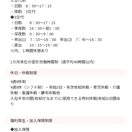
三交代制
・日勤 8：30～17：15
・夜勤 3交代
◆3交代
・日勤 8：30～17：15
・準夜勤 16：30～翌1：00
・深夜勤 0：30～9：00
・早出(1) 7：15～16：00 早出(2) 7：45～16：30
・遅出 10：15～19：00
※内、１時間休憩あり
1カ月単位の変形労働時間制（週平均40時間以内）
休日・休暇制度
4週8休制
4週8休（シフト制）・年始3日・年次有給休暇・育児休暇・介護
休暇・看護休暇・慶弔休暇他
入社半年の間(有給付与まで)に使用できる特別休暇(有給)5日間あ
り
福利厚生・加入保険制度
◆加入保険