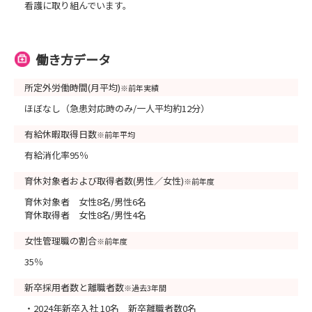
看護に取り組んでいます。
働き方データ
所定外労働時間(月平均)
※前年実績
ほぼなし（急患対応時のみ/一人平均約12分）
有給休暇取得日数
※前年平均
有給消化率95％
育休対象者および取得者数(男性／女性)
※前年度
育休対象者 女性8名/男性6名
育休取得者 女性8名/男性4名
女性管理職の割合
※前年度
35％
新卒採用者数と離職者数
※過去3年間
・2024年新卒入社 10名 新卒離職者数0名