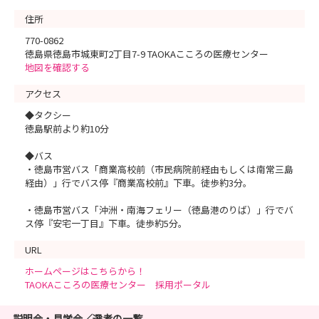
住所
770-0862
徳島県徳島市城東町2丁目7-9 TAOKAこころの医療センター
地図を確認する
アクセス
◆タクシー
徳島駅前より約10分
◆バス
・徳島市営バス「商業高校前（市民病院前経由もしくは南常三島
経由）」行でバス停『商業高校前』下車。徒歩約3分。
・徳島市営バス「沖洲・南海フェリー（徳島港のりば）」行でバ
ス停『安宅一丁目』下車。徒歩約5分。
URL
ホームページはこちらから！
TAOKAこころの医療センター 採用ポータル
説明会・見学会／選考の一覧