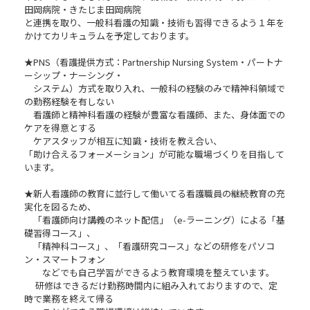
田岡病院・きたじま田岡病院
と連携を取り、一般科看護の知識・技術も習得できるよう１年を
かけてカリキュラムを予定しております。
★PNS（看護提供方式：Partnership Nursing System・パートナ
ーシップ・ナーシング・
システム）方式を取り入れ、一般科の経験のみで精神科領域で
の勤務経験を有しない
看護師と精神科看護の経験が豊富な看護師、また、身体面での
ケアを得意とする
ケアスタッフが相互に知識・技術を教え合い、
「助け合えるフォーメーション」が可能な職場づくりを目指して
います。
★新人看護師の教育に並行して働いてる看護職員の継続教育の充
実化を図るため、
「看護師向け講義のネット配信」（e-ラーニング）による「基
礎習得コース」、
「精神科コース」、「看護研究コース」などの研修をパソコ
ン・スマートフォン
などでも自己学習ができるよう教育環境を整えています。
研修はできるだけ勤務時間内に組み入れておりますので、定
時で業務を終えて帰る