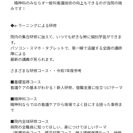
精神科のみならず一般科看護技術の向上もできるのが当院の強
みです！
◆e-ラーニングによる研修
院内の集合研修に加えて、いつでも好きな時に個別学習ができま
す。
パソコン・スマホ・タブレットで、第一線で活躍する全国の講師
陣による
最新の講義が見られます。
さまざまな研修コース・・令和7年度参考
■基礎習得コース
看護ケアの基本がわかる！新人研修、復職支援に役立つ17テーマ
■精神科コース
精神科ならではの看護ケアから現場でよく目にする困った事例ま
で
■院内全体研修コース
病院の全職員に知ってほしい、身につけてほしいテーマ
（医療安全コース、感染対策コース、個人情報保護ケース、倫理