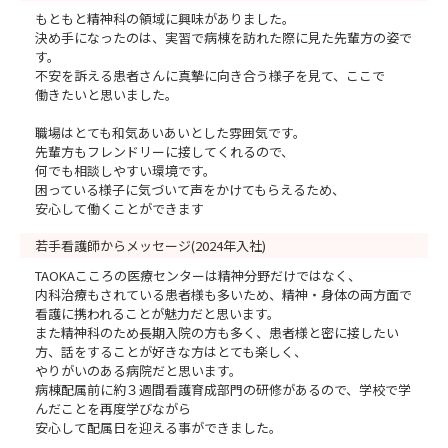
もともと精神科の領域に興味がありました。
決め手になったのは、実習で病棟を訪れた際に見た先輩方の姿で
す。
不安を訴える患者さんに真摯に向き合う様子を見て、ここで
働きたいと思いました。
職場はとても和気あいあいとした雰囲気です。
先輩方もフレンドリーに接してくれるので、
何でも相談しやすい環境です。
困っている様子に気づいて声をかけてもらえるため、
安心して働くことができます
若手看護師からメッセージ(2024年入社)
TAOKAこころの医療センターは精神分野だけではなく、
内科治療もされている患者様も多いため、精神・身体の両方面で
看護に携われることが魅力だと思います。
また精神科のため長期入院の方も多く、患者様と密に接したい
方、話をすることが好きな方はとても楽しく、
やりがいのある病院だと思います。
病棟配属前に約３週間看護育成部門の研修があるので、学校で学
んだことを再度学びながら
安心して配属日を迎える事ができました。