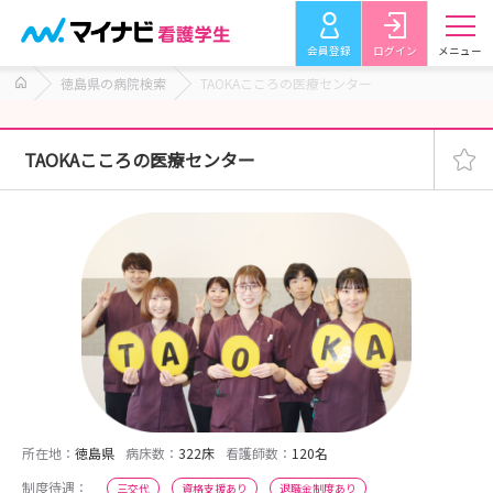
会員登録
ログイン
メニュー
徳島県の病院検索
TAOKAこころの医療センター
TAOKAこころの医療センター
所在地：
徳島県
病床数：
322床
看護師数：
120名
制度待遇：
三交代
資格支援あり
退職金制度あり