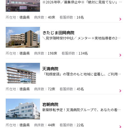
※2026年卒／募集停止中※「絶対に見捨てない」～地域に寄り添い、患者中心の医療で安心を提供します～
所在地：
徳島県
病床数：
40床
看護師数：
16名
きたじま田岡病院
＼見学随時受付中🙌／ メンター＋実地指導者の2名体制で個別サポート💕平均月残業時間3時間未満👌2025年度育休復帰率95％！託児所完備！
所在地：
徳島県
病床数：
198床
看護師数：
134名
天満病院
「和顔愛語」の理念のもと地域に密着し、ご利用者の幸せを考え続ける組織であり続けます。
所在地：
徳島県
病床数：
72床
看護師数：
45名
岩朝病院
新築移転予定！天満病院グループで、あなたの看護師としての夢を実現しませんか？キャリアの第一歩を踏み出すための貴重な機会をお見逃しなく！
所在地：
徳島県
病床数：
44床
看護師数：
22名