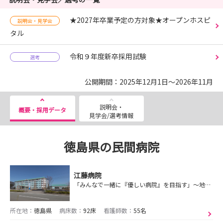
★2027年卒業予定の方対象★オープンホスピ
説明会・見学会
タル
令和９年度新卒採用試験
選考
公開期間：2025年12月1日～2026年11月
説明会・
概要・採用データ
見学会/選考情報
徳島県の民間病院
江藤病院
「みんなで一緒に『優しい病院』を目指す」～地域に寄り添い、質の高い医療と福祉を提供します～
所在地：
徳島県
病床数：
92床
看護師数：
55名