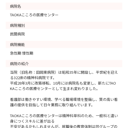
病院名
などなど、入社後のサポート体制を充実させています!
TAOKAこころの医療センター
病院種別
民間病院
病院機能
急性期 慢性期
病院の紹介
当院（旧名称：田岡東病院）は昭和35年に開設し、半世紀を迎え
る322床の精神科病院です。
平成28年3月に改築移転、10月には病院名も変更し、新たにTAO
KAこころの医療センターとして生まれ変わりました。
看護部は働きやすい環境、学べる職場環境を整備し、質の高い看
護の提供を目指して日々業務に取り組んでいます。
TAOKAこころの医療センターは精神科単科のため、一般科と違い
身につくスキルに差が出る
不安があるかもしれませんが、就職後の教育体制は同グループの