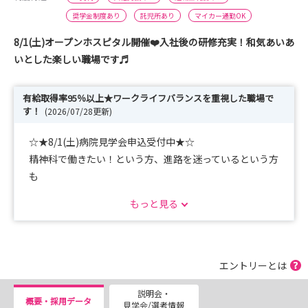
奨学金制度あり
託児所あり
マイカー通勤OK
8/1(土)オープンホスピタル開催❤️入社後の研修充実！和気あいあ
いとした楽しい職場です♬
有給取得率95％以上★ワークライフバランスを重視した職場で
す！
(2026/07/28更新)
☆★8/1(土)病院見学会申込受付中★☆
精神科で働きたい！という方、進路を迷っているという方
も
ぜひ一度病院見学会に参加しませんか？
もっと見る
有給取得率95％以上
残業も少なく、和気あいあいとした職場です！
エントリーとは
〇入社後1カ月間は、看護部で合同研修をおこなうため
説明会・
精神科のみならず、一般科の基本的な手技も学ぶことが
概要・採用データ
見学会/選考情報