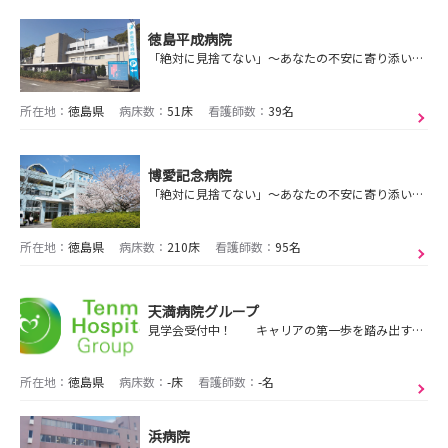
徳島平成病院
「絶対に見捨てない」～あなたの不安に寄り添い、質の高い医療と福祉を提供します～
所在地：
徳島県
病床数：
51床
看護師数：
39名
博愛記念病院
「絶対に見捨てない」～あなたの不安に寄り添い、生涯を通じた質の高い医療を提供します～
所在地：
徳島県
病床数：
210床
看護師数：
95名
天満病院グループ
見学会受付中！ キャリアの第一歩を踏み出すための貴重な機会をお見逃しなく！
所在地：
徳島県
病床数：
-床
看護師数：
-名
浜病院