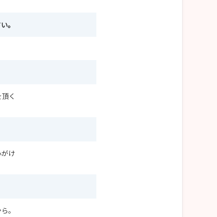
さい。
を頂く
心がけ
から。