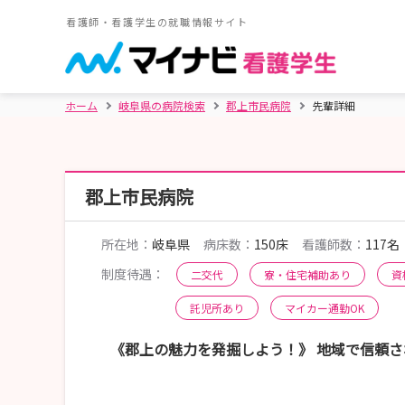
看護師・看護学生の就職情報サイト
ホーム
岐阜県の病院検索
郡上市民病院
先輩詳細
郡上市民病院
所在地：
岐阜県
病床数：
150床
看護師数：
117名
制度待遇：
二交代
寮・住宅補助あり
資
託児所あり
マイカー通勤OK
《郡上の魅力を発掘しよう！》 地域で信頼