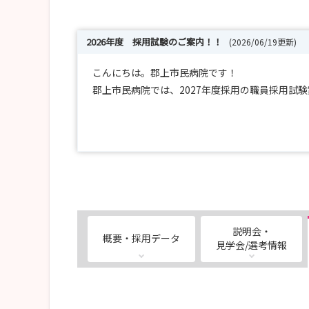
2026年度 採用試験のご案内！！
(2026/06/19更新)
こんにちは。郡上市民病院です！
郡上市民病院では、2027年度採用の職員採用試
【採用試験】
今後の日程は随時公開いたします。
まずはマイナビよりご応募ください。
ご連絡いただければ、随時ご相談に応じさせて
みなさまにお会いできることを楽しみにしてお
お気軽にお問い合わせください。
説明会・
概要・採用データ
見学会/選考情報
また、病院見学やオンラインでのご面談等も可能
お気軽にご連絡ください。