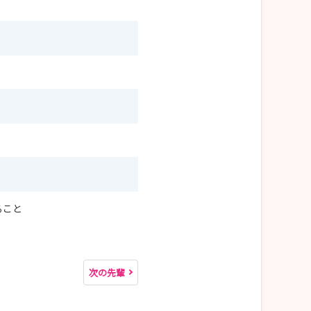
ること
次の先輩