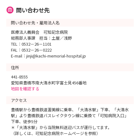
問い合わせ先
問い合わせ先・雇用法人名
医療法人義興会 可知記念病院
総務部人事課 担当：土屋／浅野
TEL：0532－26－1101
FAL：0532－26－0222
E-mail：jinji@kachi-memorial-hospital.jp
住所
441-8555
愛知県豊橋市南大清水町字富士見456番地
地図を確認する
アクセス
豊橋駅から豊橋鉄道渥美線に乗車、「大清水駅」下車、「大清水
駅」より豊橋鉄道バスレイクタウン線に乗換て「可知病院入口」
下車、徒歩5分
＊「大清水駅」から当院無料送迎バスが運行してます。
（詳しくは、可知記念病院ホームページを参照）