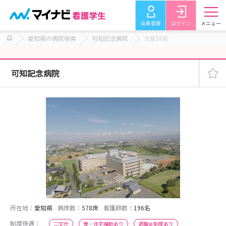
会員登録
ログイン
メニュー
愛知県の病院検索
可知記念病院
先輩詳細
可知記念病院
所在地：
愛知県
病床数：
578床
看護師数：
196名
制度待遇：
二交代
寮・住宅補助あり
退職金制度あり