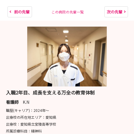
前の先輩
次の先輩
この病院の先輩一覧
入職2年目、成長を支える万全の教育体制
看護師
K.N
職歴(キャリア)：
2024年〜
出身校の所在地エリア：
愛知県
出身校：
愛知県立宝陵高等学校
所属診療科目：
精神科