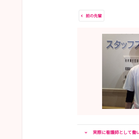
3.対象
前の先輩
•看護学生、再就職をお考えの有資格者の方。
その他
•服装は華美にならないようにお願いします。
•音のしない靴をご用意ください。
実際に看護師として働