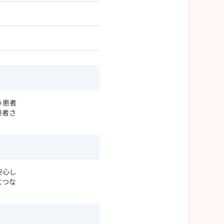
う患者
患者さ
安心し
につな