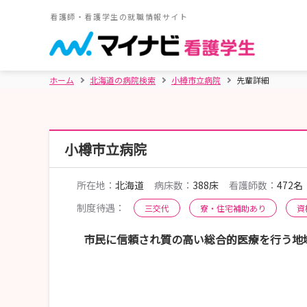
看護師・看護学生の就職情報サイト
ホーム
北海道の病院検索
小樽市立病院
先輩詳細
小樽市立病院
所在地：
北海道
病床数：
388床
看護師数：
472名
制度待遇：
三交代
寮・住宅補助あり
資
市民に信頼され質の高い総合的医療を行う地