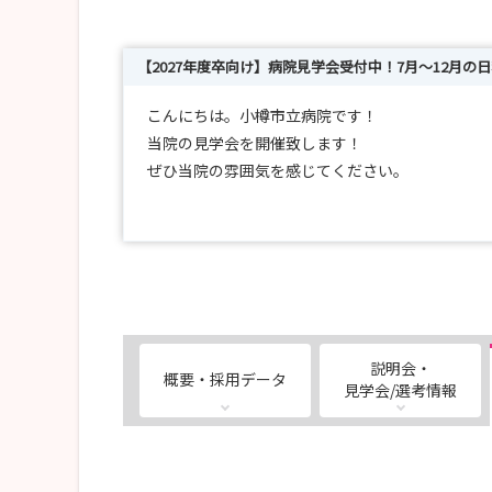
【2027年度卒向け】病院見学会受付中！7月～12月の
こんにちは。小樽市立病院です！
当院の見学会を開催致します！
ぜひ当院の雰囲気を感じてください。
しっかりと見ていただき、入職先の参考になれば
みなさまのご応募をお待ちしております！
1.開催日程
第２・第４火曜日の予定です！
2.プログラム
説明会・
概要・採用データ
•10:00 集合
見学会/選考情報
•10:00～10:30 病院・看護部の概要と教育体制
•10:30～11:40 病院案内
•11:40～12:00 まとめ