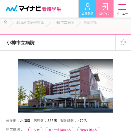
会員登録
ログイン
メニュー
北海道の病院検索
小樽市立病院
先輩詳細
小樽市立病院
所在地：
北海道
病床数：
388床
看護師数：
472名
制度待遇：
三交代
寮・住宅補助あり
資格支援あり