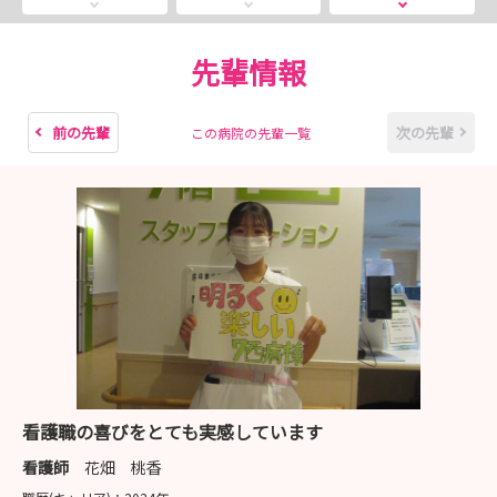
2.プログラム
•10:00 集合
•10:00～10:30 病院・看護部の概要と教育体制について
先輩情報
•10:30～11:40 病院案内
•11:40～12:00 まとめ
前の先輩
次の先輩
この病院の先輩一覧
3.対象
•看護学生、再就職をお考えの有資格者の方。
その他
•服装は華美にならないようにお願いします。
•音のしない靴をご用意ください。
看護職の喜びをとても実感しています
看護師
花畑 桃香