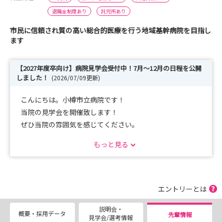
退職金制度あり
託児所あり
市民に信頼され質の高い総合的医療を行う地域基幹病院を目指し
ます
【2027年度卒向け】病院見学会受付中！7月～12月の日程を公開
しました！
(2026/07/09更新)
こんにちは。小樽市立病院です！
当院の見学会を開催致します！
ぜひ当院の雰囲気を感じてください。
しっかりと見ていただき、入職先の参考になればと思いま
もっと見る
す。
みなさまのご応募をお待ちしております！
1.開催日程
エントリーとは
第２・第４火曜日の予定です！
説明会・
概要・採用データ
先輩情報
見学会/選考情報