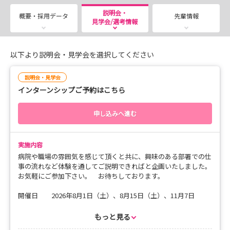
説明会・
概要・採用データ
先輩情報
見学会/選考情報
以下より説明会・見学会を選択してください
説明会・見学会
インターンシップご予約はこちら
申し込みへ進む
実施内容
病院や職場の雰囲気を感じて頂くと共に、興味のある部署での仕
事の流れなど体験を通してご説明できればと企画いたしました。
お気軽にご参加下さい。 お待ちしております。
開催日 2026年8月1日（土）、8月15日（土）、11月7日
（土）、11月21日(土）
時間 13：00～15：30 （受付は12：45～ ）
もっと見る
場所 第2会議室 （※病院「1総合受付」で声をかけて下さ