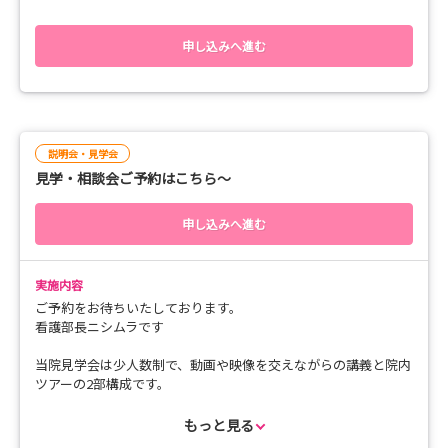
い）
～看護師インターンシップスケジュール～
申し込みへ進む
［研修場所］
１一般急性期病棟 （3F外科 ・ 4F内科）
２地域包括ケア病棟
３回復期リハビリテーション病棟
説明会・見学会
４精神科（5F療養病棟 ・ 6F 急性期治療病棟）
見学・相談会ご予約はこちら～
※新型コロナウイルス感染防止対策上、病棟体験ができない場合
は内容を一部変更する場合がありますのでご了承下さい。
申し込みへ進む
［時刻 プログラム（内容）］
12：45～13：00 受付開始（受付から第2会議室へ案内・ユニフォ
ーム更衣・個人情報書類提出）
実施内容
13：00～13：30オリエンテーション（病院・看護部の概要説
ご予約をお待ちいたしております。
明）
看護部長ニシムラです
13：30～13：50 院内見学
13：50～14：50 インターンシップ（希望する病棟での職場体
当院見学会は少人数制で、動画や映像を交えながらの講義と院内
験・看護ケア・業務の流れ・職場環境）
ツアーの2部構成です。
14：50～15：30 懇談会コーヒータイム（新人看護師や先輩看護
院内ツアーでは先輩ナースに話が聞けたり、職場の雰囲気を実際
師との交流気軽に質問や相談ができます）
体験でき大変好評を頂いています。
もっと見る
15：30 終 了
ティータイムでは、座談会形式で気軽に質問や相談ができます。