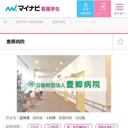
会員登録
ログイン
メニュー
滋賀県の病院検索
豊郷病院
セミナー一覧
豊郷病院
所在地：
滋賀県
病床数：
338床
看護師数：
232名
制度待遇：
三交代
三次救急
寮・住宅補助あり
資格支援あり