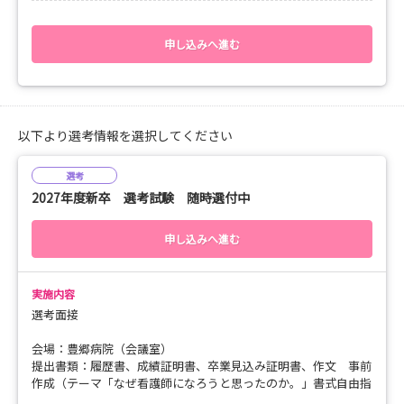
なんでも聞いていただける会です。
［持ち物］
同級生、看護学生のお友達、ご両親とご一緒に参加して頂けま
白衣・ナースシューズ（実習で着用されているもの）
す。
申し込みへ進む
お茶・お水などの水分
筆記用具
毎月 第3土曜 午前10時に開催しています。それ以外の個別開催は
随時で受付中です。
［その他］
・ネームプレートは病院で準備致します
病院見学会プログラム
以下より選考情報を選択してください
・発熱や体調不良の際には、早めにご連絡ください
研修室で講義（現在の医療と看護の動向・当院の看護部紹介）
↓
選考
院内ツアー（各病棟・外来・オペ室・浄化センター）
2027年度新卒 選考試験 随時選付中
↓
個別相談（ティータイム）
申し込みへ進む
持ち物：筆記用具
服装：特に指定はございません。（スーツ、カジュアル、etc）
靴：院内ツアーでヒールは音が響くため、シューズにしてくださ
実施内容
い。
選考面接
管理課採用担当（内線394）
会場：豊郷病院（会議室）
代表0749-35-3001
提出書類：履歴書、成績証明書、卒業見込み証明書、作文 事前
作成（テーマ「なぜ看護師になろうと思ったのか。」書式自由指
定なし、文字数制限なし）