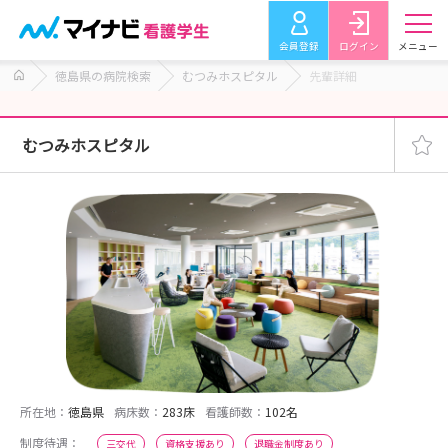
会員登録
ログイン
メニュー
徳島県の病院検索
むつみホスピタル
先輩詳細
むつみホスピタル
所在地：
徳島県
病床数：
283床
看護師数：
102名
制度待遇：
三交代
資格支援あり
退職金制度あり