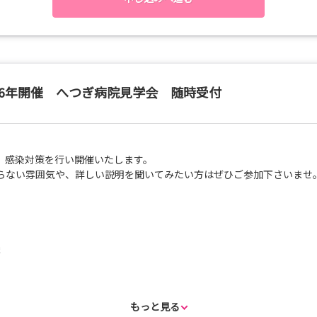
い。
込期限が過ぎてしまっている場合は直接ご連絡いただくか、
にちをご予約ください。
26年開催 へつぎ病院見学会 随時受付
、感染対策を行い開催いたします。
らない雰囲気や、詳しい説明を聞いてみたい方はぜひご参加下さいませ
談
もっと見る