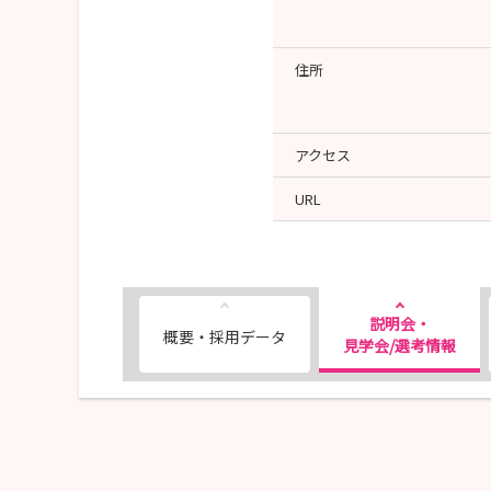
〒879-7761
大分市大字中戸次字二本木5
社会医療法人財団 天心堂
住所
総務部 人事担当 橋本
-----------------------------
アクセス
URL
説明会・
概要・採用データ
見学会/選考情報