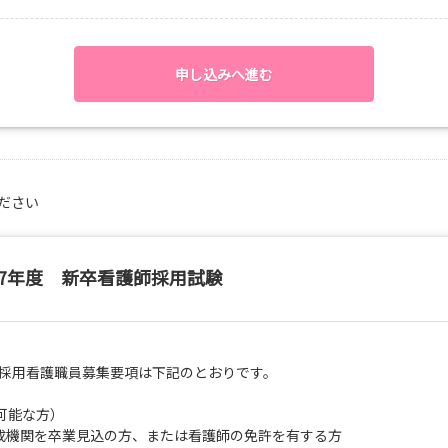
にお申込み下さい。
でも大歓迎です。
ゼントしています。
い。
申し込みへ進む
込期限が過ぎてしまっている場合は直接ご連絡ください。
ださい
27年度 新卒看護師採用試験
度採用看護職員募集要項は下記のとおりです。
可能な方）
養成機関を卒業見込の方、または看護師の免許を有する方