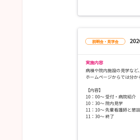
お気軽にお申し込みくださ
※予約が埋まっていたり申
随時受付からご希望の日
20
説明会・見学会
実施内容
病棟や院内施設の見学など
ホームページからでは分か
【内容】
10：00〜 受付・病院紹介
10：30〜 院内見学
11：10〜 先輩看護師と懇
11：30〜 終了
【お申込み】