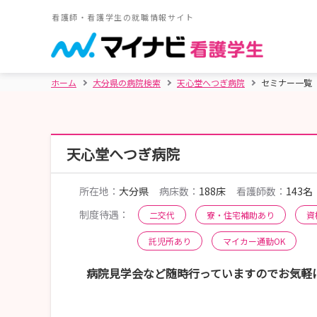
看護師・看護学生の就職情報サイト
ホーム
大分県の病院検索
天心堂へつぎ病院
セミナー一覧
天心堂へつぎ病院
所在地：
大分県
病床数：
188床
看護師数：
143名
制度待遇：
二交代
寮・住宅補助あり
資
託児所あり
マイカー通勤OK
病院見学会など随時行っていますのでお気軽