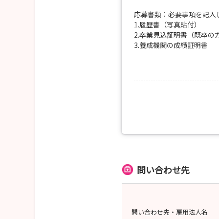
応募書類：必要事項を記入
1.履歴書（写真貼付）
2.卒業見込証明書（既卒の
3.養成機関の成績証明書
応募方法：
1.郵送または持参
2.マイナビ看護学生のWE
※『申し込む』のボタンを
記載のURLからご入力を
応募期間：採用試験の３日
選考方法：面接試験、小論文
選考結果通知：採用試験後
問い合わせ先
-----------------------------
応募書類提出および問い合
問い合わせ先・雇用法人名