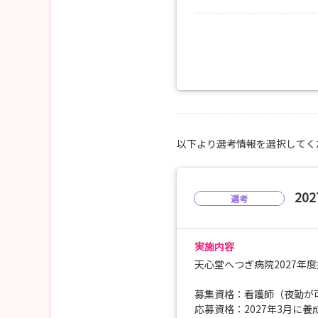
事前準備のため３日前まで
お一人でも、お友達と一緒
参加者にはクオカードプレ
お気軽にお申し込みくださ
※予約が埋まっていたり申
以下より選考情報を選択してく
20
選考
実施内容
天心堂へつぎ病院2027年
募集資格：看護師（夜勤が
応募資格：2027年3月に