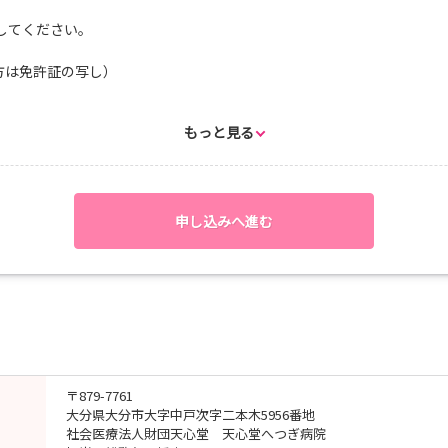
してください。
方は免許証の写し）
もっと見る
B提出物の送信
押した後にメールが届きますので、
お願いします。
申し込みへ進む
前まで
、SPI検査
、１週間程度でお知らせ致します。
〒879-7761
------------
大分県大分市大字中戸次字二本木5956番地
せ先
社会医療法人財団天心堂 天心堂へつぎ病院