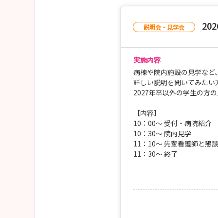
20
説明会・見学会
実施内容
病棟や院内施設の見学など
詳しい説明を聞いてみたい
2027年卒以外の学生の方
【内容】
10：00〜 受付・病院紹介
10：30〜 院内見学
11：10〜 先輩看護師と懇
11：30〜 終了
【お申込み】
事前準備のため２日前まで
お一人でも、お友達と一緒
参加者にはクオカードプレ