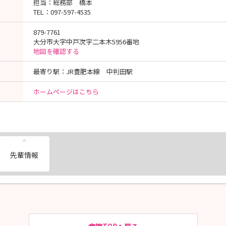
担当：総務部 橋本
956番地
TEL：097-597-4535
879-7761
大分市大字中戸次字二本木5956番地
------------
地図を確認する
最寄り駅：JR豊肥本線 中判田駅
ホームページはこちら
先輩情報