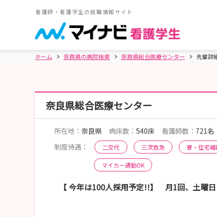
看護師・看護学生の就職情報サイト
ホーム
奈良県の病院検索
奈良県総合医療センター
先輩詳
奈良県総合医療センター
所在地：
奈良県
病床数：
540床
看護師数：
721名
制度待遇：
二交代
三次救急
寮・住宅補
マイカー通勤OK
【 今年は100人採用予定!!】 月1回、土