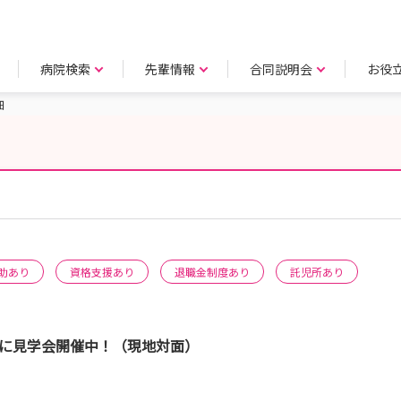
病院検索
先輩情報
合同説明会
お役
細
助あり
資格支援あり
退職金制度あり
託児所あり
曜日に見学会開催中！（現地対面）