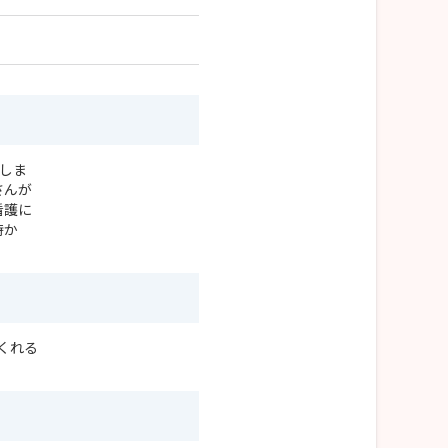
設しま
さんが
看護に
時か
。
くれる