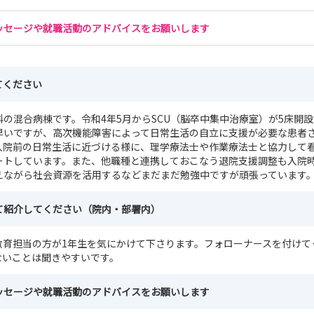
ッセージや就職活動のアドバイスをお願いします
てください
の混合病棟です。令和4年5月からSCU（脳卒中集中治療室）が5床開
早いですが、高次機能障害によって日常生活の自立に支援が必要な患者
入院前の日常生活に近づける様に、理学療法士や作業療法士と協力して
ートしています。また、他職種と連携しておこなう退院支援調整も入院
えながら社会資源を活用するなどまだまだ勉強中ですが頑張っています
て紹介してください（院内・部署内）
教育担当の方が1年生を気にかけて下さります。フォローナースを付けて
ないことは聞きやすいです。
ッセージや就職活動のアドバイスをお願いします