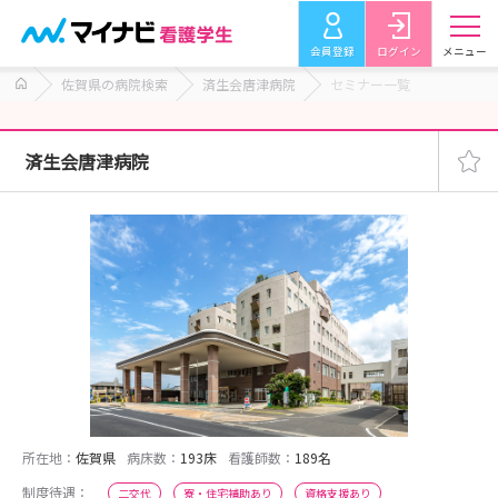
会員登録
ログイン
メニュー
佐賀県の病院検索
済生会唐津病院
セミナー一覧
済生会唐津病院
所在地：
佐賀県
病床数：
193床
看護師数：
189名
制度待遇：
二交代
寮・住宅補助あり
資格支援あり