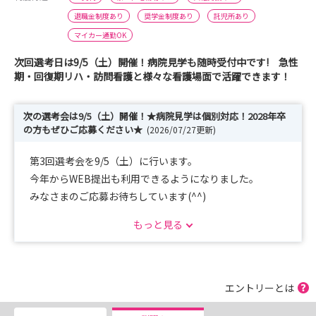
退職金制度あり
奨学金制度あり
託児所あり
マイカー通勤OK
次回選考日は9/5（土）開催！病院見学も随時受付中です! 急性
期・回復期リハ・訪問看護と様々な看護場面で活躍できます！
次の選考会は9/5（土）開催！★病院見学は個別対応！2028年卒
の方もぜひご応募ください★
(2026/07/27更新)
第3回選考会を9/5（土）に行います。
今年からWEB提出も利用できるようになりました。
みなさまのご応募お待ちしています(^^)
もっと見る
ご応募を悩まれている方は、ぜひ一度実際の雰囲気や働く
人の様子など、見学にきてみませんか？
個別対応なので、開院時間内であればあなたの都合に可能
な限り応じます。
エントリーとは
2028年卒の学生さんの見学も大歓迎！夏休みを利用し