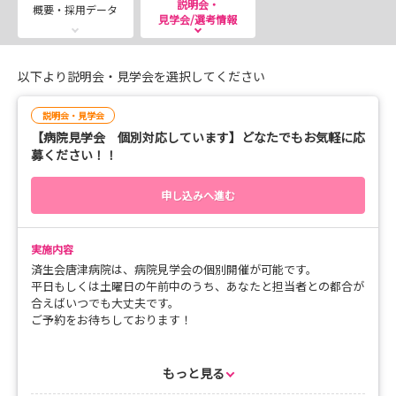
て、ぜひご来院ください。
説明会・
概要・採用データ
見学会/選考情報
気になることがあれば、何でも聞いてくださいね!(^^)!
以下より説明会・見学会を選択してください
説明会・見学会
【病院見学会 個別対応しています】どなたでもお気軽に応
募ください！！
申し込みへ進む
実施内容
済生会唐津病院は、病院見学会の個別開催が可能です。
平日もしくは土曜日の午前中のうち、あなたと担当者との都合が
合えばいつでも大丈夫です。
ご予約をお待ちしております！
当日は院内見学と就職ガイダンスを実施予定でございます！
もっと見る
ご不明な点等あれば、いつでもお気軽にお問い合わせください！