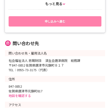
免許証写（在学中の方は卒業見込み証明書と成績証明書）
もっと見る
※ご送付いただいた書類は合否に関わらず返却いたしませんので
ご了承下さい。
申し込みへ進む
問い合わせ先
問い合わせ先・雇用法人名
社会福祉法人 恩賜財団 済生会唐津病院 総務課
〒847-0852 佐賀県唐津市元旗町８１７
TEL：0955-73-3175（代表）
住所
847-0852
佐賀県唐津市元旗町817
地図を確認する
アクセス