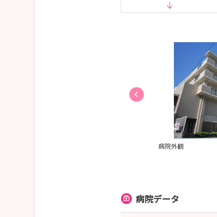
試験内容は
・作文
・グループディスカッション
・面接
当日の参加人数により上記のうち２種類を実施い
作文やグループディスカッションに関しては事前
これまでの実習内容や、看護師として何をしたい
ぜひお気軽にご応募ください。
♪みなさまからのお申込みを、お待ちしています
子育てナースを応援します！
病院外観
【合説出典】
2026年6月28日(日) 看護セミナー【MEGAサ
合同説明会にも出展しておりますので、是非一度
病院データ