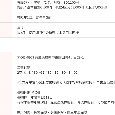
看護師・大学卒 モデル月収：360,100円
内訳：基本給292,100円 夜勤4回分68,000円（1回17,000円）
昇給年1回、賞与年2回
あり
3カ月 使用期間中の待遇：本採用と同様
〒661-0953 兵庫県尼崎市東園田町4丁目23−1
二交代制
2交代 8：30～17：30 16：30～9：00
※1カ月単位の変形労働時間制（週平均40時間以内） 早出遅出勤
4週8休制 その他
4週8休 年間休日113日
有給休暇初年度10日、産前産後休暇有、育児休暇有、その他休暇
雇用保険・労災保険・健康保険・厚生年金保険