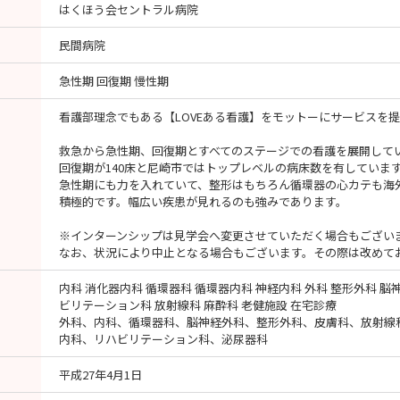
はくほう会セントラル病院
民間病院
急性期 回復期 慢性期
看護部理念でもある【LOVEある看護】をモットーにサービスを
救急から急性期、回復期とすべてのステージでの看護を展開して
回復期が140床と尼崎市ではトップレベルの病床数を有していま
急性期にも力を入れていて、整形はもちろん循環器の心カテも海
積極的です。幅広い疾患が見れるのも強みであります。
※インターンシップは見学会へ変更させていただく場合もござい
なお、状況により中止となる場合もございます。その際は改めて
内科 消化器内科 循環器科 循環器内科 神経内科 外科 整形外科 脳
ビリテーション科 放射線科 麻酔科 老健施設 在宅診療
外科、内科、循環器科、脳神経外科、整形外科、皮膚科、放射線
内科、リハビリテーション科、泌尿器科
平成27年4月1日