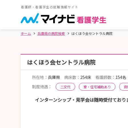
看護師・看護学生の就職情報サイト
ホーム
兵庫県の病院検索
はくほう会セントラル病院
はくほう会セントラル病院
所在地：
兵庫県
病床数：
254床
看護師数：
154名
制度待遇：
二交代
寮・住宅補助あり
資
インターンシップ・見学会は随時受付ており