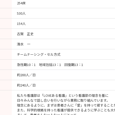
254床
530人
154人
古賀 正史
清水 一
チームナーシング・セル方式
急性期10：1 地域包括13：1 回復期13：1
約200人／日
約240人／日
私たち看護部は「LOVEある看護」という看護部の理念を基に
日々みんなで話し合いを行いながら業務に取り組んでいます。
理念にあるように、まずは患者さんに「愛」を持って接すること
また、科学的根拠を持った看護が提供できるように学ぶことも大
そして、患者さんお一人お一人にとって