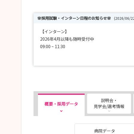
🌸採用試験・インターン日程のお知らせ🌸
(2026/06/
【インターン】
2026年4月以降も随時受付中
09:00 ~ 11:30
お気軽にお電話ください。06-4960-6800
＊平日（水曜日の除く）11：00～12：00も随
【採用試験】
2028年卒
10/24（土）9：00～12：00
11/21（土）9：00～12：00
説明会・
概要・採用データ
12/19（土）9：00～12：00
見学会/選考情報
＊平日も随時受け付けておりますので、ご相談く
病院データ