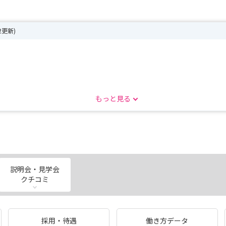
22更新)
もっと見る
時受け付けておりますので、ご相談ください。
説明会・見学会
クチコミ
ださい。
採用・待遇
働き方データ