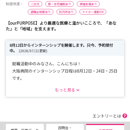
制度待遇：
二交代
寮・住宅補助あり
資格支援あり
退職金制度あり
託児所あり
マイカー通勤OK
【ourPURPOSE】より最適な医療と温かいこころで、「あな
た」と「地域」を支えます。
8月12日からインターンシップを開催します。只今、予約受付
中。
(2026/07/21更新)
就職活動中のみなさん、こんにちは！
大阪病院のインターンシップ日程は8月12日・24日・25日
です。
もっと見る
ホームページ、パンフレットなどでは伝えきれない、職
場のリアルな雰囲気・働くイメージを、自分の目で確かめ
てください。
案内するのは、2～3年目看護師です。気になることは、
エントリーとは
何でも聞いてください。来てみないとわからないことが、
説明会・
きっとあります‼