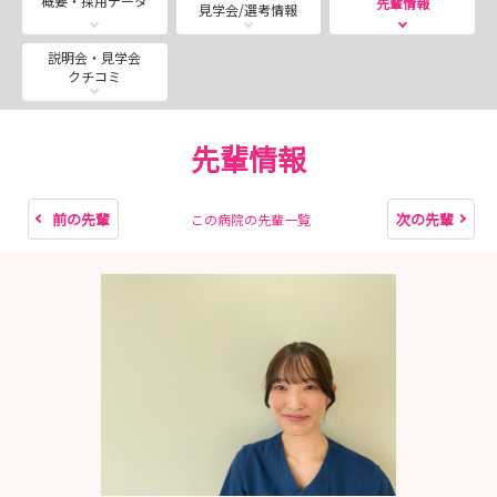
概要・採用データ
先輩情報
見学会/選考情報
スタッフ一同、お待ちしています‼
説明会・見学会
クチコミ
先輩情報
前の先輩
次の先輩
この病院の先輩一覧