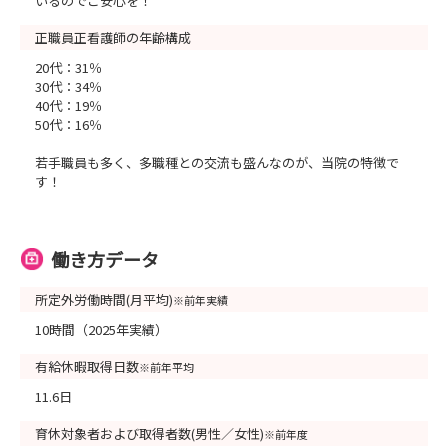
いるのでご安心を！
正職員正看護師の年齢構成
20代：31％
30代：34％
40代：19％
50代：16％
若手職員も多く、多職種との交流も盛んなのが、当院の特徴で
す！
働き方データ
所定外労働時間(月平均)
※前年実績
10時間（2025年実績）
有給休暇取得日数
※前年平均
11.6日
育休対象者および取得者数(男性／女性)
※前年度