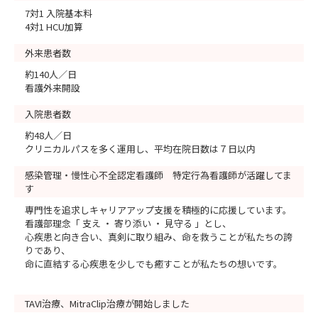
7対1 入院基本料
4対1 HCU加算
外来患者数
約140人／日
看護外来開設
入院患者数
約48人／日
クリニカルパスを多く運用し、平均在院日数は７日以内
感染管理・慢性心不全認定看護師 特定行為看護師が活躍してま
す
専門性を追求しキャリアアップ支援を積極的に応援しています。
看護部理念「 支え ・ 寄り添い ・ 見守る 」とし、
心疾患と向き合い、真剣に取り組み、命を救うことが私たちの誇
りであり、
命に直結する心疾患を少しでも癒すことが私たちの想いです。
TAVI治療、MitraClip治療が開始しました