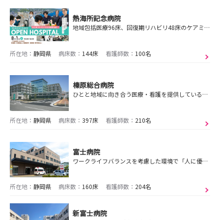
熱海所記念病院
地域包括医療96床、回復期リハビリ48床のケアミックスの病院です。
所在地：
静岡県
病床数：
144床
看護師数：
100名
榛原総合病院
ひとと地域に向き合う医療・看護を提供している、ケアミックス・地域密着型の総合病院です。まずはエントリー（資料請求）お願いします！
所在地：
静岡県
病床数：
397床
看護師数：
210名
富士病院
ワークライフバランスを考慮した環境で「人に優しく信頼される病院」を基に「お互いの心を動かす感動の看護」をしませんか？
所在地：
静岡県
病床数：
160床
看護師数：
204名
新富士病院