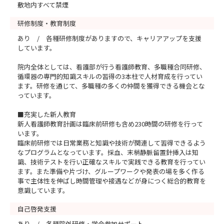
敷地内すべて禁煙
研修制度・教育制度
あり / 各種研修制度がありますので、キャリアアップを支援
しています。
院内全体としては、看護部が行う看護師教育、多職種合同研修、
循環器の専門的知識スキルの習得の3本柱で人材育成を行ってい
ます。研修を通じて、多職種の多くの仲間を獲得できる機会とな
っています。
■充実した新人教育
新人看護師教育計画は臨床前研修も含め230時間の研修を行って
います。
臨床前研修では日常業務と知識や技術が関連して習得できるよう
なプログラムとなっています。採血、末梢静脈留置針挿入は知
識、技術テストを行い正確なスキルで実践できる教育を行ってい
ます。また準備や片づけ、グループワークや発表の場を多く作る
事で主体性を伸ばし時間管理や接遇などが身につく総合的教育を
意識しています。
自己啓発支援
あり / 各種院外研修・学会参加サポート