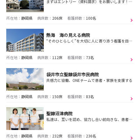
まずはエントリー（資料請求）をお願いします！見学会・インターンシップの日程は後日アップ予定です！
所在地：
静岡県
病床数：
206床
看護師数：
100名
熱海 海の見える病院
“そのひとらしく”を大切に人に寄り添う看護を目指しています
所在地：
静岡県
病床数：
112床
看護師数：
73名
袋井市立聖隷袋井市民病院
共感力と協働、ONEチームで患者・家族を支援する
所在地：
静岡県
病床数：
150床
看護師数：
83名
聖隷沼津病院
私達は、互いを認め、協力し合い前向きな、患者・利用者中心のより良い看護の提供を目指します。
所在地：
静岡県
病床数：
232床
看護師数：
236名