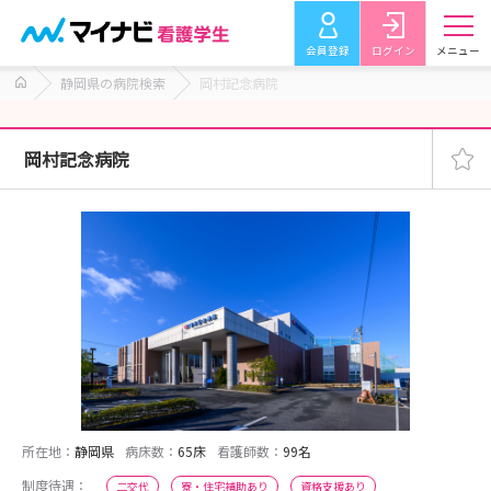
会員登録
ログイン
メニュー
静岡県の病院検索
岡村記念病院
岡村記念病院
所在地：
静岡県
病床数：
65床
看護師数：
99名
制度待遇：
二交代
寮・住宅補助あり
資格支援あり