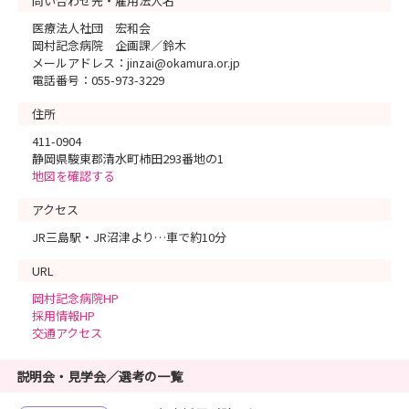
問い合わせ先・雇用法人名
医療法人社団 宏和会
岡村記念病院 企画課／鈴木
メールアドレス：jinzai@okamura.or.jp
電話番号：055-973-3229
住所
411-0904
静岡県駿東郡清水町柿田293番地の1
地図を確認する
アクセス
JR三島駅・JR沼津より…車で約10分
URL
岡村記念病院HP
採用情報HP
交通アクセス
説明会・見学会／選考の一覧