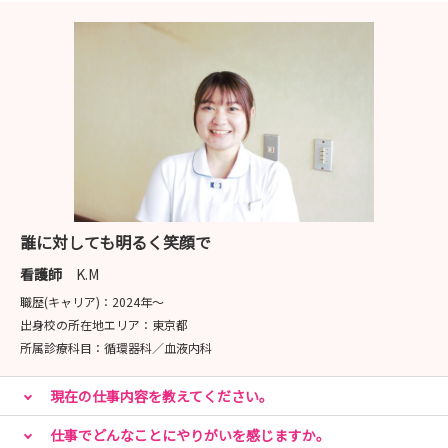
誰に対しても明るく笑顔で
看護師
K.M
職歴(キャリア)：
2024年〜
出身校の所在地エリア：
東京都
所属診療科目：
循環器科／血液内科
現在の仕事内容を教えてください。
仕事でどんなことにやりがいを感じますか。