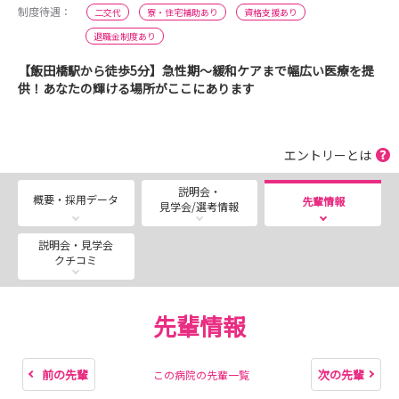
制度待遇：
二交代
寮・住宅補助あり
資格支援あり
退職金制度あり
【飯田橋駅から徒歩5分】急性期～緩和ケアまで幅広い医療を提
供！あなたの輝ける場所がここにあります
エントリーとは
説明会・
概要・採用データ
先輩情報
見学会/選考情報
説明会・見学会
クチコミ
先輩情報
前の先輩
次の先輩
この病院の先輩一覧