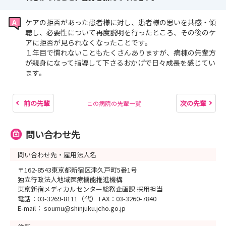
ケアの拒否があった患者様に対し、患者様の思いを共感・傾
聴し、必要性について再度説明を行ったところ、その後のケ
アに拒否が見られなくなったことです。
１年目で慣れないこともたくさんありますが、病棟の先輩方
が親身になって指導して下さるおかげで日々成長を感じてい
ます。
前の先輩
次の先輩
この病院の先輩一覧
問い合わせ先
問い合わせ先・雇用法人名
〒162-8543東京都新宿区津久戸町5番1号
独立行政法人地域医療機能推進機構
東京新宿メディカルセンター総務企画課 採用担当
電話：03-3269-8111（代） FAX：03-3260-7840
E-mail： soumu@shinjuku.jcho.go.jp