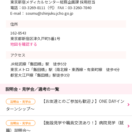
東京新宿メディカルセンター総務企画課 採用担当
電話：03-3269-8111（代） FAX：03-3260-7840
E-mail： soumu@shinjuku.jcho.go.jp
住所
162-8543
東京都新宿区津久戸町5番1号
地図を確認する
アクセス
JR総武線「飯田橋」駅 徒歩5分
東京メトロ「飯田橋」駅（南北線・東西線・有楽町線 徒歩4分
都営大江戸線「飯田橋」駅徒歩3分
説明会・見学会／選考の一覧
【お友達とのご参加も歓迎♪】ONE DAYイン
説明会・見学会
ターンシップ～
【施設見学や職員交流あり！】病院見学（就
説明会・見学会
職）説明会～