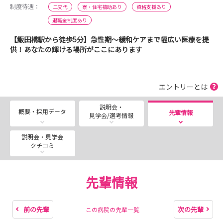
制度待遇：
二交代
寮・住宅補助あり
資格支援あり
退職金制度あり
【飯田橋駅から徒歩5分】急性期～緩和ケアまで幅広い医療を提
供！あなたの輝ける場所がここにあります
エントリーとは
説明会・
概要・採用データ
先輩情報
見学会/選考情報
説明会・見学会
クチコミ
先輩情報
前の先輩
次の先輩
この病院の先輩一覧