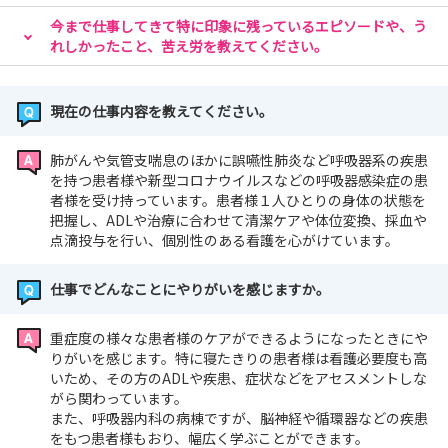
今まで仕事してきて特に印象に残っているエピソードや、う
れしかったこと、苦え労を教えてください。
現在の仕事内容を教えてください。
肺がんや気管支喘息のほかに誤嚥性肺炎など呼吸器系の疾患
を持つ患者様や新型コロナウイルスなどの呼吸器感染症の患
者様を受け持っています。患者様１人ひとりの身体の状態を
把握し、ADLや治療に合わせて清潔ケアや体位変換、採血や
点滴投与を行い、個別性のある看護を心がけています。
仕事でどんなことにやりがいを感じますか。
重症度の様々な患者様のケアができるようになったときにや
りがいを感じます。特に寝たきりの患者様は看護必要度も高
いため、その方のADLや疾患、症状などをアセスメントしな
がら関わっています。
また、呼吸器内科の病棟ですが、脳神経や循環器などの疾患
をもつ患者様もおり、幅広く学ぶことができます。