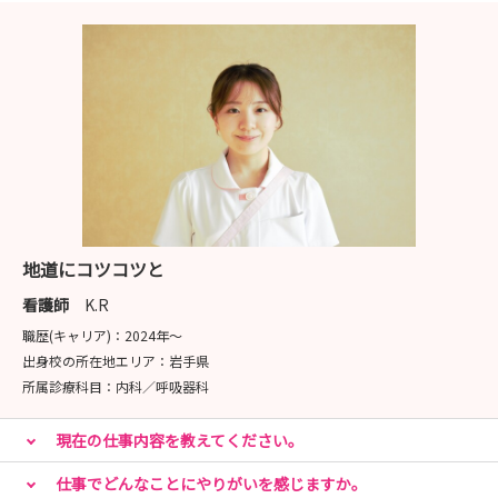
地道にコツコツと
看護師
K.R
職歴(キャリア)：
2024年〜
出身校の所在地エリア：
岩手県
所属診療科目：
内科／呼吸器科
現在の仕事内容を教えてください。
仕事でどんなことにやりがいを感じますか。