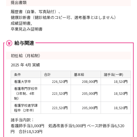
提出書類
履歴書（自筆、写真貼付）、
健康診断書（健診結果のコピー可、選考基準とはしません）
成績証明書,
卒業見込み証明書
給与関連
初任給（月給制）
2025 年 4月 実績
条件
合計
基本給
諸手当(一律)
看護大学卒
226,520円
208,000円
18,520円
看護専門学校卒
（3年制、4年
223,520円
205,000円
18,520円
制）
看護学校進学課
223,520円
205,000円
18,520円
程卒（2年卒）
諸手当内訳：
看護師手当3,000円 処遇改善手当9,000円 ベース評価手当6,520
円 合計18,520円