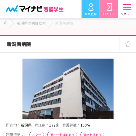
会員登録
ログイン
メニュー
新潟県の病院検索
新潟南病院
新潟南病院
所在地：
新潟県
病床数：
177床
看護師数：
150名
制度待遇：
二交代
寮・住宅補助あり
資格支援あり