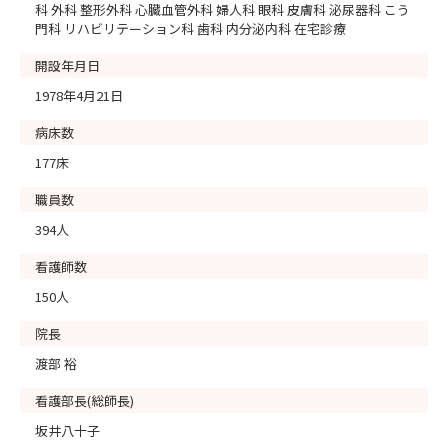
科 外科 整形外科 心臓血管外科 婦人科 眼科 皮膚科 泌尿器科 こう
門科 リハビリテーション科 歯科 内分泌内科 在宅診療
開設年月日
1978年4月21日
病床数
177床
職員数
394人
看護師数
150人
院長
渡部 裕
看護部長(総師長)
坂井八十子