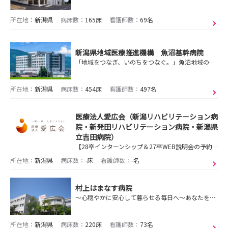
所在地：
新潟県
病床数：
165床
看護師数：
69名
新潟県地域医療推進機構 魚沼基幹病院
「地域をつなぎ、いのちをつなぐ。」魚沼地域の三次救急・高度医療・周産期医療を担う中核病院として、地域に貢献します。
所在地：
新潟県
病床数：
454床
看護師数：
497名
医療法人愛広会（新潟リハビリテーション病
院・新発田リハビリテーション病院・新潟県
立吉田病院）
【28卒インターンシップ＆27卒WEB説明会の予約受付中】※説明会参加で書類選考免除※ 人財育成制度！新潟県全域で病院や介護老人保健施設など60事業所を運営！
所在地：
新潟県
病床数：
-床
看護師数：
-名
村上はまなす病院
～心穏やかに安心して暮らせる毎日へ～あなたをひとりにしない病院。寄り添い合うチームがここに。
所在地：
新潟県
病床数：
220床
看護師数：
73名