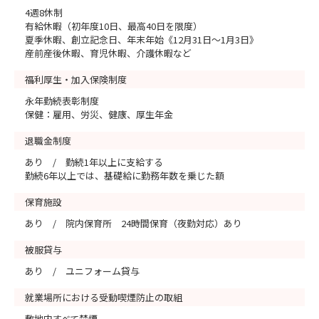
4週8休制
有給休暇（初年度10日、最高40日を限度）
夏季休暇、創立記念日、年末年始《12月31日～1月3日》
産前産後休暇、育児休暇、介護休暇など
福利厚生・加入保険制度
永年勤続表彰制度
保健：雇用、労災、健康、厚生年金
退職金制度
あり / 勤続1年以上に支給する
勤続6年以上では、基礎給に勤務年数を乗じた額
保育施設
あり / 院内保育所 24時間保育（夜勤対応）あり
被服貸与
あり / ユニフォーム貸与
就業場所における受動喫煙防止の取組
敷地内すべて禁煙