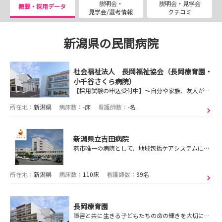
説明会・
説明会・見学会
概要・採用データ
見学会/選考情報
クチコミ
新潟県の民間病院
社会福祉法人 長岡福祉協会（長岡療育園・
小千谷さくら病院）
【採用試験の申込受付中】～自分や家族、友人が利用したいと思うサービスの提供～ ／患者さんと職員の笑い声溢れる病棟／幅広い専門知識で多様な看護キャリアが歩めます♪
所在地：
新潟県
病床数：
-床
看護師数：
-名
新潟県立吉田病院
燕市唯一の病院として、地域包括ケアシステムにおける医療の中心的役割を担う、地域密着型病院
所在地：
新潟県
病床数：
110床
看護師数：
99名
長岡療育園
障害と共に生きる子どもたちの命の輝きを大切にしたい