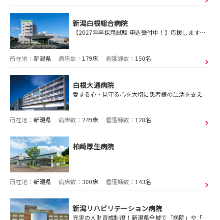
新潟白根総合病院
【2027年卒採用試験 申込受付中！】応援します！あなたのキャリアアップ！！
所在地：
新潟県
病床数：
179床
看護師数：
150名
白根大通病院
愛する心・見守る心を大切に患者様の生活を支えます。
所在地：
新潟県
病床数：
249床
看護師数：
128名
柏崎厚生病院
所在地：
新潟県
病床数：
300床
看護師数：
143名
新潟リハビリテーション病院
充実の人財育成制度！新潟県全域で「病院」や「介護老人保健施設」など62事業所を運営！医療法人愛広会で一緒に「最高のケア」を提供しませんか？