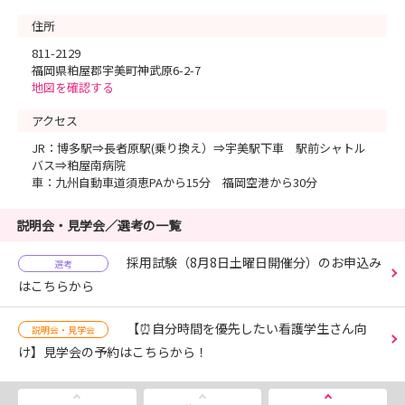
住所
811-2129
福岡県粕屋郡宇美町神武原6-2-7
地図を確認する
アクセス
JR：博多駅⇒長者原駅(乗り換え）⇒宇美駅下車 駅前シャトル
バス⇒粕屋南病院
車：九州自動車道須恵PAから15分 福岡空港から30分
説明会・見学会／選考の一覧
採用試験（8月8日土曜日開催分）のお申込み
選考
はこちらから
【⏰自分時間を優先したい看護学生さん向
説明会・見学会
け】見学会の予約はこちらから！