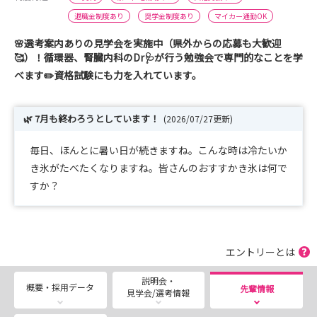
退職金制度あり
奨学金制度あり
マイカー通勤OK
🌸選考案内ありの見学会を実施中（県外からの応募も大歓迎
🥰）！循環器、腎臓内科のDr🩺が行う勉強会で専門的なことを学
べます✏️資格試験にも力を入れています。
🌿 7月も終わろうとしています！
(2026/07/27更新)
毎日、ほんとに暑い日が続きますね。こんな時は冷たいか
き氷がたべたくなりますね。皆さんのおすすかき氷は何で
すか？
エントリーとは
説明会・
概要・採用データ
先輩情報
見学会/選考情報