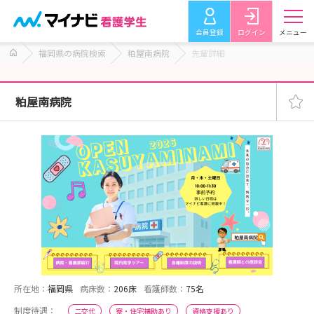
会員登録
ログイン
メニュー
福岡県の病院検索
粕屋南病院
先輩詳細
粕屋南病院
所在地：
福岡県
病床数：
206床
看護師数：
75名
制度待遇：
二交代
寮・住宅補助あり
資格支援あり