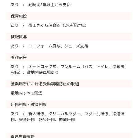
あり / 勤続満3年以上から支給
保育施設
あり / 篠田さくら保育園（24時間対応）
被服貸与
あり / ユニフォーム貸与、シューズ支給
看護宿舎
あり / オートロック式、ワンルーム（バス、トイレ、冷暖房
完備）、敷地内駐車場あり
就業場所における受動喫煙防止の取組
敷地内すべて禁煙
研修制度・教育制度
あり / 新人研修、クリニカルラダー、ラダー別研修、接遇研
修、安全研修 感染研修、褥瘡研修
自己啓発支援