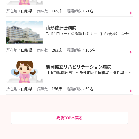
所在地：
山形県
病床数：
165床
看護師数：
71名
山形徳洲会病院
7月11日（土）の看護セミナー（仙台会場）に出展します！急性期から慢性期までのケアミックス病院です。あなたらしく輝ける場所がここにあります！
所在地：
山形県
病床数：
283床
看護師数：
105名
鶴岡協立リハビリテーション病院
【山形県鶴岡市】～急性期から回復期・慢性期・在宅まで～地域医療を支える地元に愛される病院です。U・Iターンの学生さん、お待ちしています。
所在地：
山形県
病床数：
156床
看護師数：
60名
病院TOPへ戻る