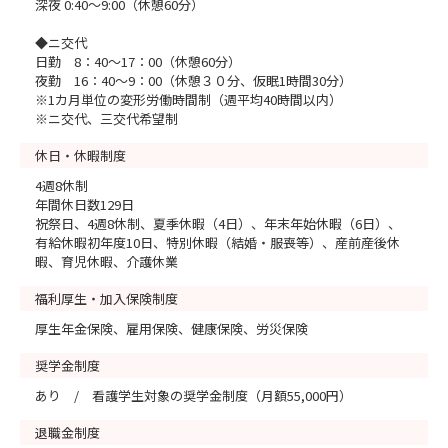
深夜 0:40～9:00（休憩60分）
◆ニ交代
日勤 8：40～17：00（休憩60分）
夜勤 16：40～9：00（休憩３０分、仮眠1時間30分）
※1カ月単位の変形労働時間制（週平均40時間以内）
※ニ交代、三交代希望制
休日・休暇制度
4週8休制
年間休日数129日
祝祭日、4週8休制、夏季休暇（4日）、年末年始休暇（6日）、
有給休暇初年度10日、特別休暇（結婚・服喪等）、産前産後休
暇、育児休暇、介護休業
福利厚生・加入保険制度
厚生年金保険、雇用保険、健康保険、労災保険
奨学金制度
あり / 看護学生対象の奨学金制度（月額55,000円）
退職金制度