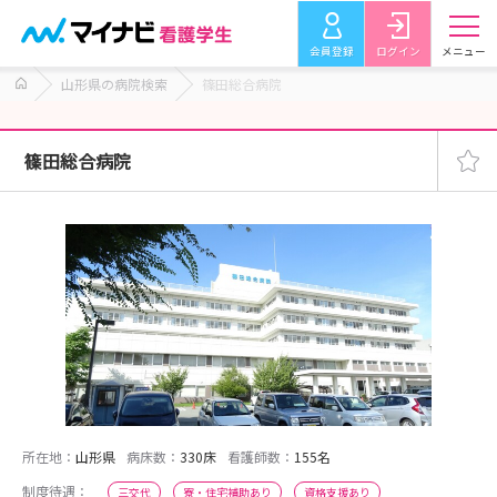
会員登録
ログイン
メニュー
山形県の病院検索
篠田総合病院
篠田総合病院
所在地：
山形県
病床数：
330床
看護師数：
155名
制度待遇：
三交代
寮・住宅補助あり
資格支援あり