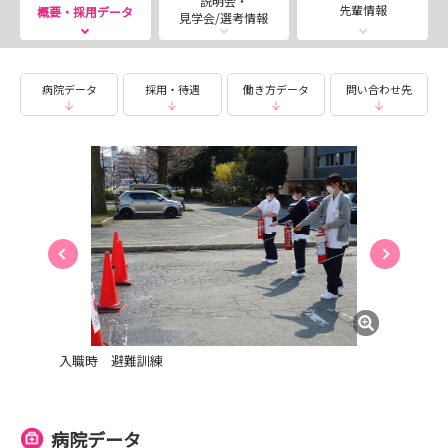
説明会・
先輩情報
概要・採用データ
見学会/選考情報
🌸27卒・28卒向け！病院見学会
現在随時受付を行っております！
個別で日程のご調整を行うので、
病院データ
採用・待遇
働き方データ
問い合わせ先
マイナビ看護学生よりお申込みをお願いいたします
✨
～プログラムの最後に院内食堂でランチ（無料）を
予定しています🍚～
例年ご参加いただいた学生さんたちからご好評の
プログラムです🥰
📣27卒採用試験情報
マイナビ看護学生から採用選考の申し込みを受け付
け中です！
【採用試験日】 【応募書類提出締切】
入職時 避難訓練
☆7月3日（金） → 6月19日（金）
☆7月17日（金）→ 7月3日（金）
☆8月7日（金） → 7月24日（金）
病院データ