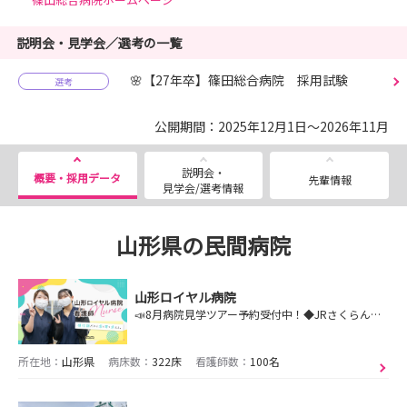
説明会・見学会／選考の一覧
🌸【27年卒】篠田総合病院 採用試験
選考
公開期間：2025年12月1日～2026年11月
説明会・
概要・採用データ
先輩情報
見学会/選考情報
山形県の民間病院
山形ロイヤル病院
📣8月病院見学ツアー予約受付中！◆JRさくらんぼ東根駅より徒歩5分◆◇駐車場完備◇◆寮・託児所あり◆患者さんに愛され、地域に信頼される慢性期病院です
所在地：
山形県
病床数：
322床
看護師数：
100名