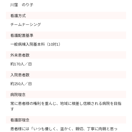
川窪 のり子
看護方式
チームナーシング
看護配置基準
一般病棟入院基本料（10対1）
外来患者数
約170人／日
入院患者数
約250人／日
病院理念
常に患者様の権利を重んじ、地域に根差し信頼される病院を目指
す
看護部理念
患者様には「いつも優しく、温かく、親切、丁寧に肉親と思っ