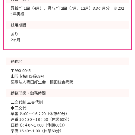
昇給/年1回（4月）、賞与/年2回（7月、12月）3.3ヶ月分 ※202
5年実績
試用期間
あり
2ヶ月
勤務地
〒990-0045
山形市桜町2番68号
医療法人篠田好生会 篠田総合病院
勤務形態・勤務時間
二交代制 三交代制
◆三交代
早番 ８:00 ～16：20（休憩60分）
遅番 10：30～18：50（休憩60分）
日勤 ８:４0～17:00（休憩60分）
準夜 16:40～1:00（休憩60分）