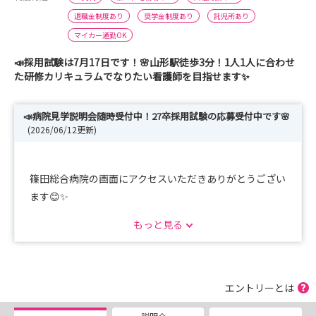
退職金制度あり
奨学金制度あり
託児所あり
マイカー通勤OK
📣採用試験は7月17日です！🌸山形駅徒歩3分！1人1人に合わせ
た研修カリキュラムでなりたい看護師を目指せます✨
📣病院見学説明会随時受付中！27卒採用試験の応募受付中です🌸
(2026/06/12更新)
篠田総合病院の画面にアクセスいただきありがとうござい
ます😊✨
当院はJR山形駅から徒歩3分の立地、急性期からリハビ
もっと見る
リ、慢性期、在宅まで携わることができる病院です🏥
県内からはもちろん、県外の学生さんも多く採用しており
ますので、U・Iターンを検討している学生さんは
是非当院の病院見学説明会にお越しください🌈
エントリーとは