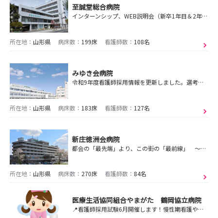
至誠堂総合病院
インターンシップ、WEB説明会（新卒1年目＆2年目の先輩職員登壇）のお申し込み随時受付中！！
所在地：
山形県
病床数：
199床
看護師数：
108名
みゆき会病院
令和9年度看護師採用情報を更新しました。選考画面をご覧ください！
所在地：
山形県
病床数：
183床
看護師数：
127名
新庄徳洲会病院
都会の「最先端」より、この街の「最前線」 ～少人数だからこそ叶う、手厚く温かな陽だまりのような職場～
所在地：
山形県
病床数：
270床
看護師数：
84名
医療生活協同組合やまがた 鶴岡協立病院
📍看護師採用試験6月開催します！慢性期看護や退院支援を強みとし、地域医療を支える地元に愛される病院です。