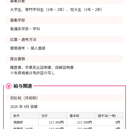
募集対象
大学生、専門学校生（3年・2年）、短大生（3年・2年）
募集学部
看護系学部・学科
応募・選考方法
書類選考 ・ 個人面接
提出書類
履歴書、卒業見込証明書、成績証明書
※有資格者は免許証の写し
給与関連
初任給（月給制）
2025 年 4月 実績
条件
合計
基本給
諸手当(一律)
保健師
217,990円
217,990円
0円
看護師（大卒）
213,990円
213,990円
0円