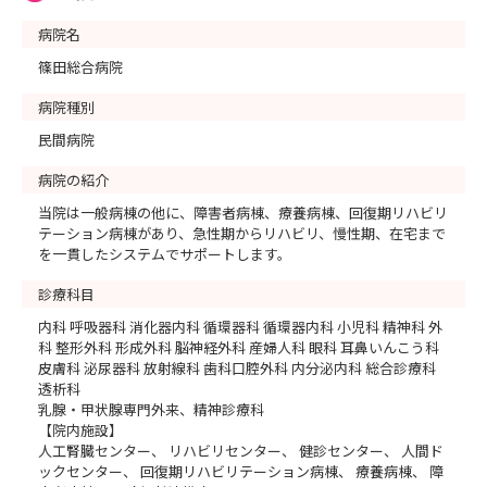
☆8月21日（金）→ 8月7日（金）
病院名
篠田総合病院
🌹皆様にお会いできることを心から楽しみにしております
病院種別
＊⁺○
民間病院
病院の紹介
当院は一般病棟の他に、障害者病棟、療養病棟、回復期リハビリ
テーション病棟があり、急性期からリハビリ、慢性期、在宅まで
を一貫したシステムでサポートします。
診療科目
内科 呼吸器科 消化器内科 循環器科 循環器内科 小児科 精神科 外
科 整形外科 形成外科 脳神経外科 産婦人科 眼科 耳鼻いんこう科
皮膚科 泌尿器科 放射線科 歯科口腔外科 内分泌内科 総合診療科
透析科
乳腺・甲状腺専門外来、精神診療科
【院内施設】
人工腎臓センター、 リハビリセンター、 健診センター、 人間ド
ックセンター、 回復期リハビリテーション病棟、 療養病棟、 障