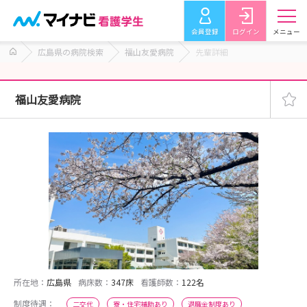
会員登録
ログイン
メニュー
広島県の病院検索
福山友愛病院
先輩詳細
福山友愛病院
所在地：
広島県
病床数：
347床
看護師数：
122名
制度待遇：
二交代
寮・住宅補助あり
退職金制度あり