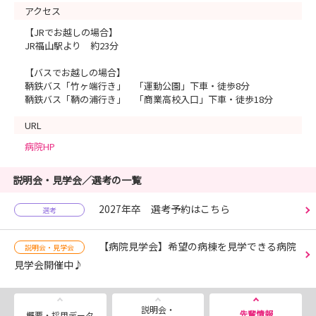
アクセス
【JRでお越しの場合】
JR福山駅より 約23分
【バスでお越しの場合】
鞆鉄バス「竹ヶ端行き」 「運動公園」下車・徒歩8分
鞆鉄バス「鞆の浦行き」 「商業高校入口」下車・徒歩18分
URL
病院HP
説明会・見学会／選考の一覧
2027年卒 選考予約はこちら
選考
【病院見学会】希望の病棟を見学できる病院
説明会・見学会
見学会開催中♪
説明会・
先輩情報
概要・採用データ