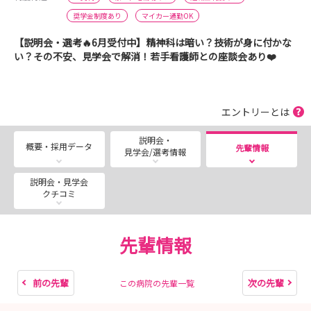
奨学金制度あり
マイカー通勤OK
【説明会・選考🔥6月受付中】精神科は暗い？技術が身に付かな
い？その不安、見学会で解消！若手看護師との座談会あり❤️
エントリーとは
説明会・
概要・採用データ
先輩情報
見学会/選考情報
説明会・見学会
クチコミ
先輩情報
前の先輩
次の先輩
この病院の先輩一覧