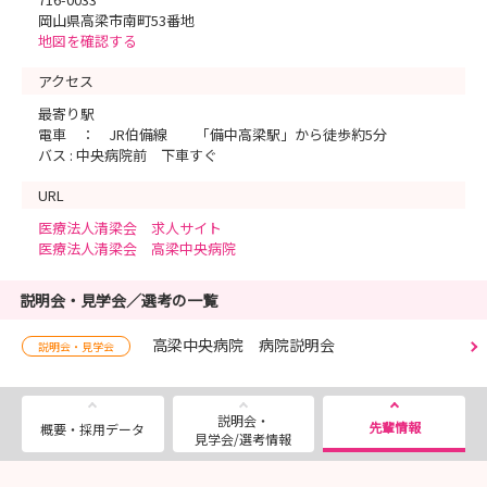
岡山県高梁市南町53番地
地図を確認する
アクセス
最寄り駅
電車 ： JR伯備線 「備中高梁駅」から徒歩約5分
バス : 中央病院前 下車すぐ
URL
医療法人清梁会 求人サイト
医療法人清梁会 高梁中央病院
説明会・見学会／選考の一覧
高梁中央病院 病院説明会
説明会・見学会
説明会・
先輩情報
概要・採用データ
見学会/選考情報