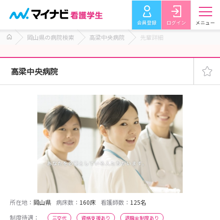
会員登録
ログイン
メニュー
岡山県の病院検索
高梁中央病院
先輩詳細
高梁中央病院
所在地：
岡山県
病床数：
160床
看護師数：
125名
制度待遇：
三交代
資格支援あり
退職金制度あり