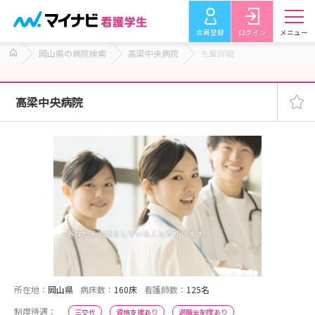
会員登録
ログイン
メニュー
岡山県の病院検索
高梁中央病院
先輩詳細
高梁中央病院
所在地：
岡山県
病床数：
160床
看護師数：
125名
制度待遇：
三交代
資格支援あり
退職金制度あり