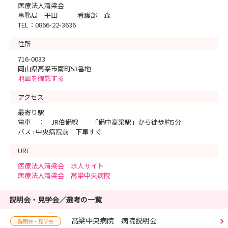
医療法人清梁会
事務局 平田 看護部 森
TEL：0866-22-3636
住所
716-0033
岡山県高梁市南町53番地
地図を確認する
アクセス
最寄り駅
電車 ： JR伯備線 「備中高梁駅」から徒歩約5分
バス : 中央病院前 下車すぐ
URL
医療法人清梁会 求人サイト
医療法人清梁会 高梁中央病院
説明会・見学会／選考の一覧
高梁中央病院 病院説明会
説明会・見学会