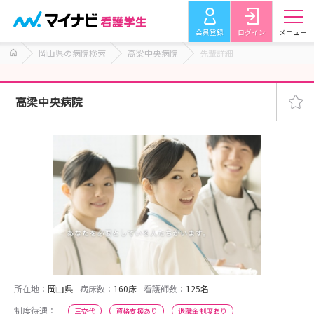
会員登録
ログイン
メニュー
岡山県の病院検索
高梁中央病院
先輩詳細
高梁中央病院
所在地：
岡山県
病床数：
160床
看護師数：
125名
制度待遇：
三交代
資格支援あり
退職金制度あり