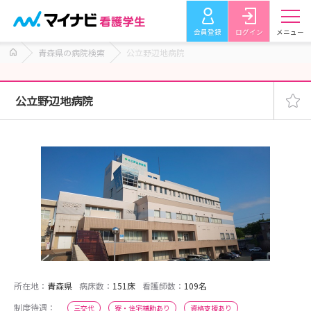
会員登録
ログイン
メニュー
青森県の病院検索
公立野辺地病院
公立野辺地病院
所在地：
青森県
病床数：
151床
看護師数：
109名
制度待遇：
三交代
寮・住宅補助あり
資格支援あり