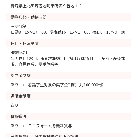
青森県上北郡野辺地町字鳴沢９番地１２
勤務形態・勤務時間
三交代制
日勤8：15～17：00、準夜勤16：15～1：00、夜勤0：15～9：00
休日・休暇制度
4週8休制
年間休日123日、有給休暇20日（初年度は15日）、産前・産後休
暇、育児休暇、夏季休暇等
奨学金制度
あり / 看護学生対象の奨学金制度（月100,000円）
退職金制度
あり
被服貸与
あり / ユニフォームを無料貸与
就業場所における受動喫煙防止の取組