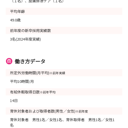
（１名）、皮膚排泄ケア（１名）
平均年齢
49.0歳
前年度の新卒採用実績数
3名(2024年度実績)
働き方データ
所定外労働時間(月平均)
※前年実績
平均10時間/月
有給休暇取得日数
※前年平均
14日
育休対象者および取得者数(男性／女性)
※前年度
育休対象者 男性1名／女性1名、育休取得者 男性1名／女性1
名