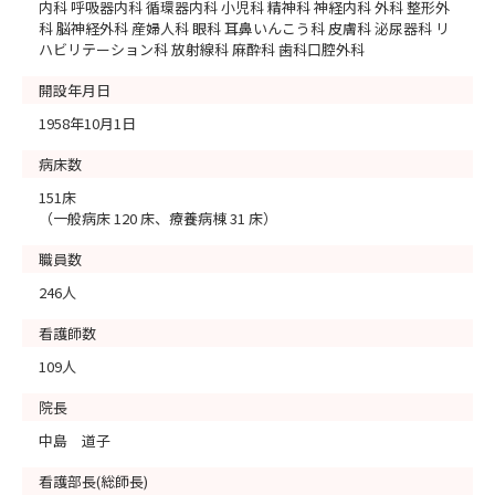
内科 呼吸器内科 循環器内科 小児科 精神科 神経内科 外科 整形外
科 脳神経外科 産婦人科 眼科 耳鼻いんこう科 皮膚科 泌尿器科 リ
ハビリテーション科 放射線科 麻酔科 歯科口腔外科
開設年月日
1958年10月1日
病床数
151床
（一般病床 120 床、療養病棟 31 床）
職員数
246人
看護師数
109人
院長
中島 道子
看護部長(総師長)