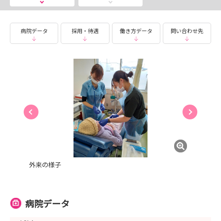
開催日：2026年2月21日（土）
会場名：東奥日報社新町ビル（3F New'sホール）
病院データ
採用・待遇
働き方データ
問い合わせ先
開始時間：13：00～17：00
皆様とお会いできることを心から楽しみにしています！
外来の様子
病院データ