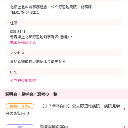
北部上北広域事務組合 公立野辺地病院 総務課
TEL0175-64-3211
住所
039-3141
青森県上北郡野辺地町字鳴沢9番地12
地図を確認する
アクセス
青い森鉄道野辺地駅より徒歩５分
URL
公立野辺地病院
説明会・見学会／選考の一覧
【２７年卒向け】公立野辺地病院 病院見学
説明会・見学会
会のお知らせ
選考試験の案内
選考