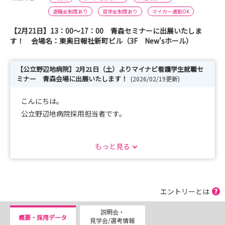
退職金制度あり
奨学金制度あり
マイカー通勤OK
【2月21日】13：00～17：00 青森セミナーに出展いたしま
す！ 会場名：東奥日報社新町ビル（3F New'sホール）
【公立野辺地病院】2月21日（土）よりマイナビ看護学生就職セ
ミナー 青森会場に出展いたします！
(2026/02/19更新)
こんにちは。
公立野辺地病院採用担当者です。
この度、2月21日（土）よりマイナビ看護学生就職セミナ
もっと見る
ー 青森会場に当院が出展することとなりました！
当日は、選考案内や病院見学の案内など皆様が気になる情
報をお伝えいたしますので、
エントリーとは
是非当日は会場にお越しいただき、当院のブースにお越し
説明会・
いただくようお願いします！
概要・採用データ
見学会/選考情報