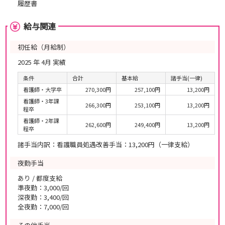
履歴書
給与関連
初任給（月給制）
2025 年 4月 実績
条件
合計
基本給
諸手当(一律)
看護師・大学卒
270,300円
257,100円
13,200円
看護師・3年課
266,300円
253,100円
13,200円
程卒
看護師・2年課
262,600円
249,400円
13,200円
程卒
諸手当内訳：看護職員処遇改善手当：13,200円（一律支給）
夜勤手当
あり / 都度支給
準夜勤：3,000/回
深夜勤：3,400/回
全夜勤：7,000/回