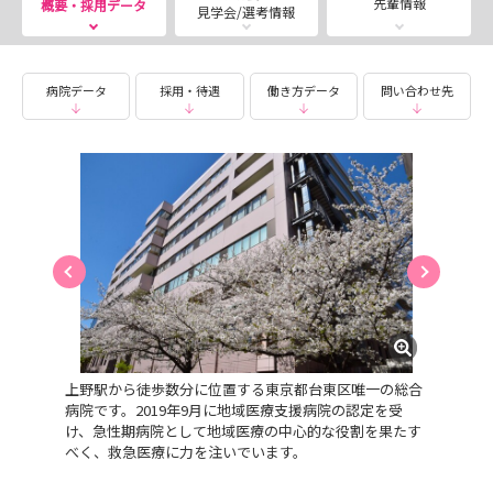
先輩情報
概要・採用データ
見学会/選考情報
◆==◆◆==◆◆==◆==2027卒対象 採用試験
病院データ
採用・待遇
働き方データ
問い合わせ先
==◆==◆◆==◆◆==◆
【開催形式】 対面
【直近開催日時】
2026/08/22(土) 9:00～13:00
2026/09/19(土) 9:00～13:00
【予約フォーム】
https://nurse.mynavi.jp/student/hospitals/outline/268
094/seminars/detail/feb70004301b8ff2fdc8647721d9fc
上野駅から徒歩数分に位置する東京都台東区唯一の総合
1d#miniTab
病院です。2019年9月に地域医療支援病院の認定を受
け、急性期病院として地域医療の中心的な役割を果たす
べく、救急医療に力を注いでいます。