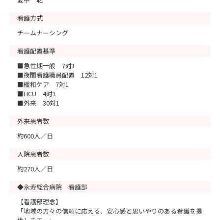
看護方式
チームナーシング
看護配置基準
■急性期一般 7対1
■夜間看護職員配置 12対1
■緩和ケア 7対1
■HCU 4対1
■外来 30対1
外来患者数
約600人／日
入院患者数
約270人／日
◆永寿総合病院 看護部
【看護部理念】
「地域の方々の信頼に応える、安心感と思いやりのある看護を提