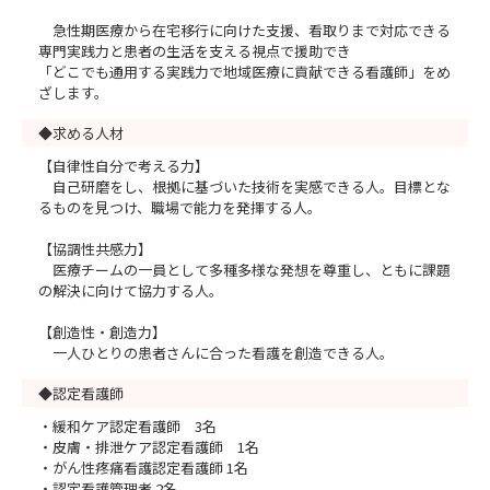
急性期医療から在宅移行に向けた支援、看取りまで対応できる
専門実践力と患者の生活を支える視点で援助でき
「どこでも通用する実践力で地域医療に貢献できる看護師」をめ
ざします。
◆求める人材
【自律性自分で考える力】
自己研磨をし、根拠に基づいた技術を実感できる人。目標とな
るものを見つけ、職場で能力を発揮する人。
【協調性共感力】
医療チームの一員として多種多様な発想を尊重し、ともに課題
の解決に向けて協力する人。
【創造性・創造力】
一人ひとりの患者さんに合った看護を創造できる人。
◆認定看護師
・緩和ケア認定看護師 3名
・皮膚・排泄ケア認定看護師 1名
・がん性疼痛看護認定看護師 1名
・認定看護管理者 2名