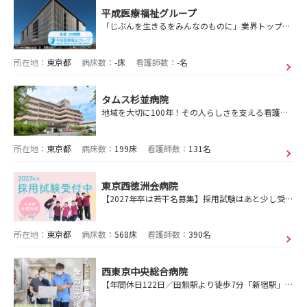
平成医療福祉グループ
「じぶんを生きるをみんなのものに」業界トップクラスの給与水準！回復期を中心に急性期～在宅まで幅広く学べる！残業ほぼなし！1年目は夜勤なし＆手厚い年間教育で安心！
所在地：
東京都
病床数：
-床
看護師数：
-名
タムス杉並病院
地域を大切に100年！その人らしさを支える看護を実践
所在地：
東京都
病床数：
199床
看護師数：
131名
東京西徳洲会病院
【2027年卒は若干名募集】採用試験はあと少し受付中！交通費全額支給★エリア最大級の急性期病院！医療DXを進めることで、患者さんと向きあう時間を増やしています♪
所在地：
東京都
病床数：
568床
看護師数：
390名
西東京中央総合病院
【年間休日122日／田無駅より徒歩7分「新宿駅」まで電車で1本20分と良アクセス◎新築移転予定／ICT化で働きやすい環境】地域に寄り添う優しく強いチームづくり