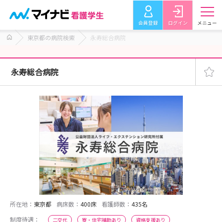
会員登録
ログイン
メニュー
東京都の病院検索
永寿総合病院
永寿総合病院
所在地：
東京都
病床数：
400床
看護師数：
435名
制度待遇：
二交代
寮・住宅補助あり
資格支援あり