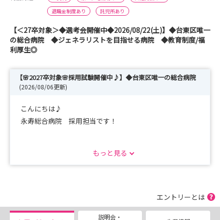
退職金制度あり
託児所あり
【＜27卒対象＞◆選考会開催中◆2026/08/22(土)】◆台東区唯一
の総合病院 ◆ジェネラリストを目指せる病院 ◆教育制度/福
利厚生◎
【🌸2027卒対象🌸採用試験開催中♪】◆台東区唯一の総合病院
(2026/08/06更新)
こんにちは♪
永寿総合病院 採用担当です！
採用試験につきまして、予約エントリー受付開始いたしま
もっと見る
した★
また、現在当院では「病院見学会」を開催しております♪
エントリーとは
参加ご希望の方は各予約フォームよりエントリーお願いい
説明会・
たします★