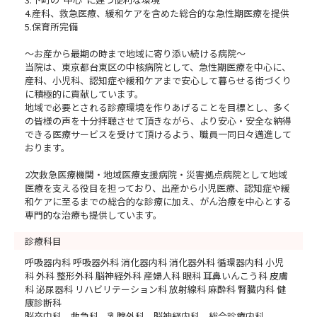
094/seminars/detail/3e8b091a44722c44b947b3e5961f
4.産科、救急医療、緩和ケアを含めた総合的な急性期医療を提供
48a5#miniTab
5.保育所完備
～お産から最期の時まで地域に寄り添い続ける病院～
当院は、東京都台東区の中核病院として、急性期医療を中心に、
産科、小児科、認知症や緩和ケアまで安心して暮らせる街づくり
皆様からのエントリーお待ちしております♪
に積極的に貢献しています。
地域で必要とされる診療環境を作りあげることを目標とし、多く
の皆様の声を十分拝聴させて頂きながら、より安心・安全な納得
できる医療サービスを受けて頂けるよう、職員一同日々邁進して
おります。
2次救急医療機関・地域医療支援病院・災害拠点病院として地域
医療を支える役目を担っており、出産から小児医療、認知症や緩
和ケアに至るまでの総合的な診療に加え、がん治療を中心とする
専門的な治療も提供しています。
診療科目
呼吸器内科 呼吸器外科 消化器内科 消化器外科 循環器内科 小児
科 外科 整形外科 脳神経外科 産婦人科 眼科 耳鼻いんこう科 皮膚
科 泌尿器科 リハビリテーション科 放射線科 麻酔科 腎臓内科 健
康診断科
脳卒中科 救急科 乳腺外科 脳神経内科 総合診療内科