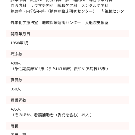
血液内科 リウマチ内科 緩和ケア科 メンタルケア科
糖尿病・内分泌内科（糖尿病臨床研究センター） 内視鏡センタ
ー
外来化学療法室 地域医療連携センター 入退院支援室
開設年月日
1956年2月
病床数
400床
（急性期病床384床（うちHCU8床）緩和ケア病棟16床 ）
職員数
850人
看護師数
435人
（そのほか、看護補助者（委託を含む）45人 ）
院長
愛甲 聡