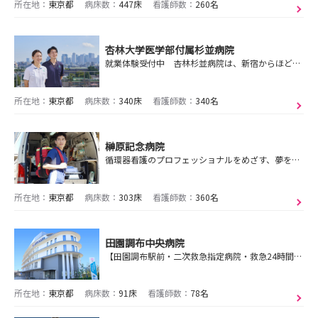
所在地：
東京都
病床数：
447床
看護師数：
260名
杏林大学医学部付属杉並病院
就業体験受付中 杏林杉並病院は、新宿からほど近い緑多い環境にあるあたたかな病院です！ぜひ一度遊びにいらっしゃいませんか？
所在地：
東京都
病床数：
340床
看護師数：
340名
榊原記念病院
循環器看護のプロフェッショナルをめざす、夢を実現できます。（すべてのライフステージに循環器看護があります)
所在地：
東京都
病床数：
303床
看護師数：
360名
田園調布中央病院
【田園調布駅前・二次救急指定病院・救急24時間受入れ】地域に密着した医療の提供に努め、各種健診を行なっています。
所在地：
東京都
病床数：
91床
看護師数：
78名