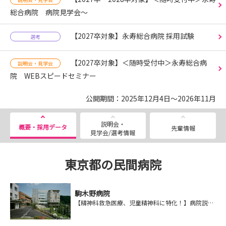
総合病院 病院見学会～
【2027卒対象】永寿総合病院 採用試験
選考
【2027卒対象】＜随時受付中＞永寿総合病
説明会・見学会
院 WEBスピードセミナー
公開期間：2025年12月4日～2026年11月
説明会・
概要・採用データ
先輩情報
見学会/選考情報
東京都の民間病院
駒木野病院
【精神科救急医療、児童精神科に特化！】病院説明会・仕事体験のご予約受付中！