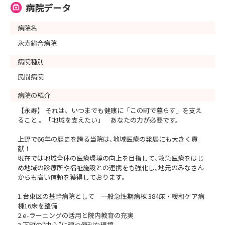
◆==◆◆==◆◆==◆==2027・2028卒対象 見学会
病院データ
==◆==◆◆==◆◆==◆
病院名
【開催形式】 対面
永寿総合病院
病院種別
【予約フォーム】
https://nurse.mynavi.jp/student/hospitals/outline/268
民間病院
094/seminars/detail/4a4f65326a07927403bd97840834
病院の紹介
1500#miniTab
【永寿】 それは、いつまでも健康に「この町で暮らす」を支え
ること 。「地域を支えたい」 あなたの力が必要です。
◆==◆◆==◆==2027卒対象 WEBスピードセミナー
上野で66年の歴史を誇る当院は､地域医療の発展にも大きく貢
献！
==◆==◆◆==◆
現在では地域全体の医療環境の向上を目指して､救急医療をはじ
め地域の診療所や福祉施設との連携をも強化し､地元のみなさん
【開催形式】 WEB
からも高い信頼を獲得しております｡
1.台東区の基幹病院として 一般急性期病棟 384床‧緩和ケア病
【予約フォーム】
棟16床を整備
https://nurse.mynavi.jp/student/hospitals/outline/268
2.e-ラーニングの活用と院内教育の充実
3.下町の“中心”に建つ便利な環境