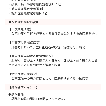
・摂食・嚥下障害看護認定看護師 １名
・感染管理認定看護師 1名
・認知症看護認定看護師 1名
◆永寿総合病院の役割
【二次救急医療】
入院治療や手術を必要とする重症患者に対する救急医療を提供
【台東区災害拠点病院】
災害時において、主に重症者の収容・治療を行う病院
【東京都がん診療連携協力病院】
肺がん・胃がん・大腸がん・肝がん・乳がん・前立腺がんの６
つの部位ごとに専門ながん治療を提供
【地域医療支援病院】
台東区唯一の総合病院として、医療連携を担う中核病院
【勤務編成ポイント】
◆勤務間隔
勤務と勤務の間は11時間以上を空ける。