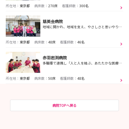
所在地：
東京都
病床数：
270床
看護師数：
300名
慈英会病院
地域に開かれ、地域を支え、やさしさと思いやりがあふれる慢性期の病院です！
所在地：
東京都
病床数：
48床
看護師数：
46名
赤羽岩渕病院
多職種で連携し「人と人を結ぶ、あたたかな医療」を目指します！
所在地：
東京都
病床数：
50床
看護師数：
48名
病院TOPへ戻る