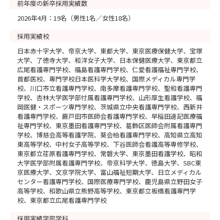
前年度の新卒採用実績数
2026年4月：19名（男性1名／女性18名）
採用実績校
日本赤十字大学、帝京大学、東都大学、東京医療保健大学、宝塚
大学、了徳寺大学、和洋女子大学、日本保健医療大学、東京都立
広尾看護専門学校、福島看護専門学校、仁愛看護福祉専門学校、
首都医校、専門学校日本医科学大学校、国際メディカル専門学
校、川口市立看護専門学校、南多摩看護専門学校、聖和看護専門
学校、杏林大学医学部付属看護専門学校、山形厚生看護学校、福
岡医健・スポーツ専門学校、茨城県立中央看護専門学校、西新井
看護専門学校、蕨戸田市医師会看護専門学校、早稲田速記医療福
祉専門学校、東京墨田看護専門学校、葛飾区医師会附属看護専門
学校、博慈会高等看護学院、葵会柏看護専門学校、高知県立高知
東高等学校、中村女子高等学校、下谷医師会看護高等専修学校、
東京都立荏原看護専門学校、常磐大学、東京墨田看護学校、昭和
大学医学部附属看護専門学校、帝京科学大学、徳島大学、SBC東
京医療大学、文京学院大学、富山福祉短期大学、日立メディカル
センター看護専門学校、国際医療専門学校、鹿児島県立野田女子
高等学校、和歌山県立熊野高等学校、東京都立板橋看護専門学
校、東京都立広尾看護専門学校
採用実績学部学科