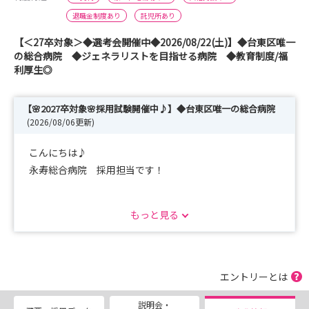
退職金制度あり
託児所あり
【＜27卒対象＞◆選考会開催中◆2026/08/22(土)】◆台東区唯一
の総合病院 ◆ジェネラリストを目指せる病院 ◆教育制度/福
利厚生◎
【🌸2027卒対象🌸採用試験開催中♪】◆台東区唯一の総合病院
(2026/08/06更新)
こんにちは♪
永寿総合病院 採用担当です！
採用試験につきまして、予約エントリー受付開始いたしま
もっと見る
した★
また、現在当院では「病院見学会」を開催しております♪
エントリーとは
参加ご希望の方は各予約フォームよりエントリーお願いい
説明会・
たします★