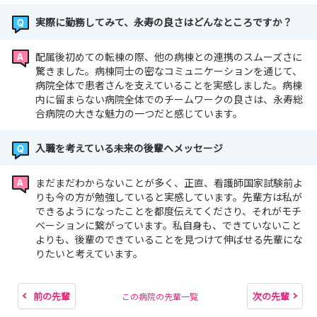
094/seminars/detail/3e8b091a44722c44b947b3e5961f
48a5#miniTab
実際に勤務してみて、永寿の良さはどんなところですか？
配属後初めての転棟の際、他の病棟との連携のスムーズさに
驚きました。病棟同士の密なコミュニケーションを通じて、
病院全体で患者さんを支えていることを実感しました。病棟
皆様からのエントリーお待ちしております♪
内に留まらない病院全体でのチームワークの良さは、永寿総
合病院の大きな魅力の一つだと感じています。
入職を考えている未来の後輩へメッセージ
まだまだわからないことが多く、正直、看護師国家試験前よ
りも今の方が勉強していると実感しています。先輩方は私が
できるようになったことを都度伝えてくださり、それがモチ
ベーションに繋がっています。私自身も、できていないこと
よりも、後輩のできていることを見つけて伸ばせる先輩にな
りたいと考えています。
前の先輩
次の先輩
この病院の先輩一覧