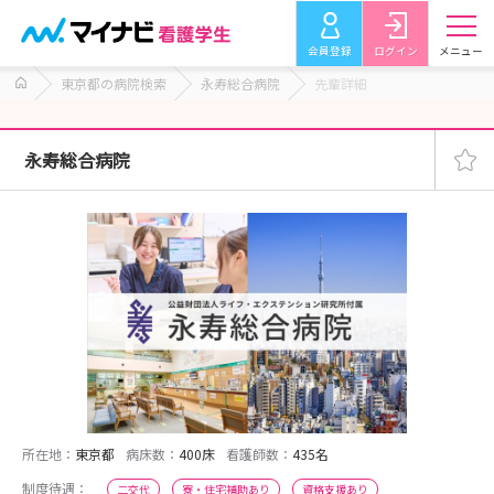
会員登録
ログイン
メニュー
東京都の病院検索
永寿総合病院
先輩詳細
永寿総合病院
所在地：
東京都
病床数：
400床
看護師数：
435名
制度待遇：
二交代
寮・住宅補助あり
資格支援あり