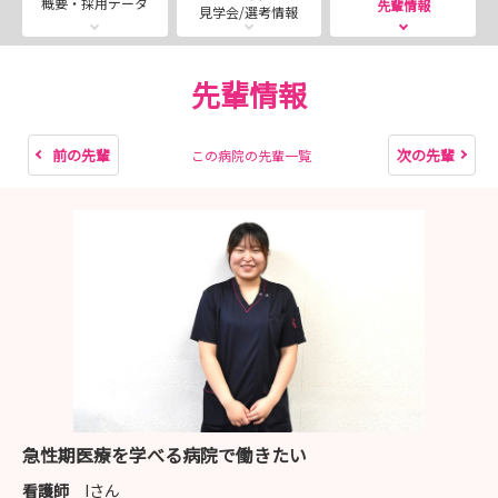
概要・採用データ
先輩情報
見学会/選考情報
◆==◆◆==◆◆==◆==2027卒対象 採用試験
先輩情報
==◆==◆◆==◆◆==◆
前の先輩
次の先輩
この病院の先輩一覧
【開催形式】 対面
【直近開催日時】
2026/08/22(土) 9:00～13:00
2026/09/19(土) 9:00～13:00
【予約フォーム】
https://nurse.mynavi.jp/student/hospitals/outline/268
094/seminars/detail/feb70004301b8ff2fdc8647721d9fc
1d#miniTab
急性期医療を学べる病院で働きたい
看護師
Iさん