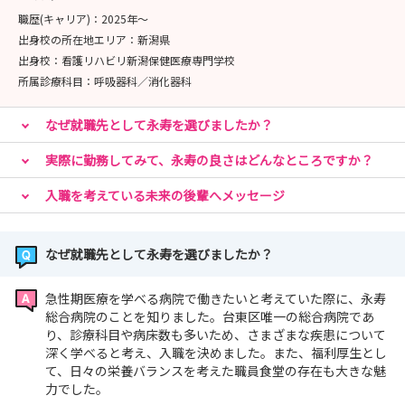
◆==◆◆==◆◆==◆==2027・2028卒対象 見学会
職歴(キャリア)：
2025年〜
==◆==◆◆==◆◆==◆
出身校の所在地エリア：
新潟県
出身校：
看護リハビリ新潟保健医療専門学校
【開催形式】 対面
所属診療科目：
呼吸器科／消化器科
【予約フォーム】
なぜ就職先として永寿を選びましたか？
https://nurse.mynavi.jp/student/hospitals/outline/268
094/seminars/detail/4a4f65326a07927403bd97840834
実際に勤務してみて、永寿の良さはどんなところですか？
1500#miniTab
入職を考えている未来の後輩へメッセージ
◆==◆◆==◆==2027卒対象 WEBスピードセミナー
なぜ就職先として永寿を選びましたか？
==◆==◆◆==◆
急性期医療を学べる病院で働きたいと考えていた際に、永寿
【開催形式】 WEB
総合病院のことを知りました。台東区唯一の総合病院であ
り、診療科目や病床数も多いため、さまざまな疾患について
深く学べると考え、入職を決めました。また、福利厚生とし
【予約フォーム】
て、日々の栄養バランスを考えた職員食堂の存在も大きな魅
https://nurse.mynavi.jp/student/hospitals/outline/268
力でした。