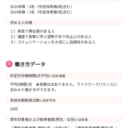
2023年度：0名（中途採用者8名含む）
2024年度：1名（中途採用者9名含む）
求める人材像
１）素直で責任感のある人
２）謙虚で真摯に学ぶ姿勢があり向上心のある人
３）コミュニケーションを大切にし協調性のある人
働き方データ
所定外労働時間(月平均)
※前年実績
平均5時間/月 ★残業ほぼありません。ライフワークバランスに
合わせた働き方ができます。
有給休暇取得日数
※前年平均
20日
育休対象者および取得者数(男性／女性)
※前年度
「育休対象者数 (男性0名／女性4名) 」「育休取得者数(男性0名／