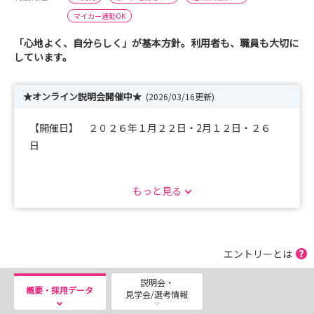
マイカー通勤OK
「心地よく、自分らしく」が基本方針。利用者も、職員も大切に
しています。
★オンライン説明会開催中★
(2026/03/16更新)
【開催日】 ２０２６年１月２２日・2月１２日・２６
日
【時間】 （１）１２時１５分～１２時４５分
もっと見る
（２）１６時４５分～１７時１５分
【内容】 施設概要・業務内容・採用情報・質疑応答
エントリーとは
【申込方法】メール・採用サイトからお申込み下さい
説明会・
概要・採用データ
見学会/選考情報
【メールアドレス】yokoryo-saiyou@yokoryo.jp