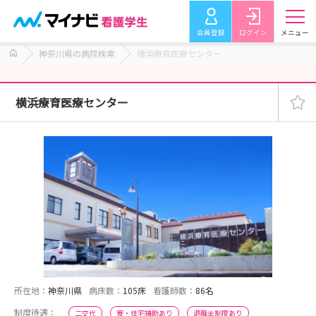
会員登録
ログイン
メニュー
神奈川県の病院検索
横浜療育医療センター
横浜療育医療センター
所在地：
神奈川県
病床数：
105床
看護師数：
86名
制度待遇：
二交代
寮・住宅補助あり
退職金制度あり