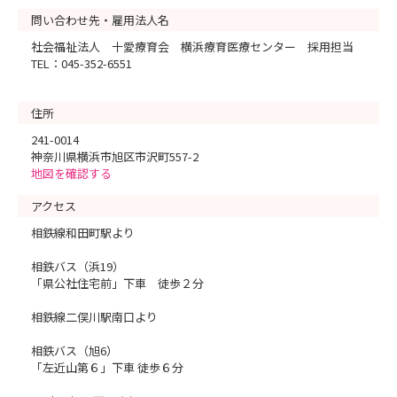
問い合わせ先・雇用法人名
社会福祉法人 十愛療育会 横浜療育医療センター 採用担当
TEL：045-352-6551
住所
241-0014
神奈川県横浜市旭区市沢町557-2
地図を確認する
アクセス
相鉄線和田町駅より
相鉄バス（浜19）
「県公社住宅前」下車 徒歩２分
相鉄線二俣川駅南口より
相鉄バス（旭6）
「左近山第６」下車 徒歩６分