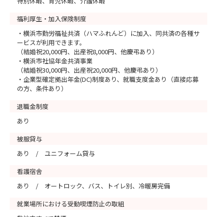
特別休暇、育児休暇、介護休暇
福利厚生・加入保険制度
・横浜市勤労福祉共済（ハマふれんど）に加入、同共済の各種サ
ービスが利用できます。
（結婚祝20,000円、出産祝8,000円、他慶弔あり）
・横浜市社協年金共済事業
（結婚祝30,000円、出産祝20,000円、他慶弔あり）
・企業型確定拠出年金(DC)制度あり、就職支度金あり（直接応募
の方、条件あり）
退職金制度
あり
被服貸与
あり / ユニフォーム貸与
看護宿舎
あり / オートロック、バス、トイレ別、冷暖房完備
就業場所における受動喫煙防止の取組