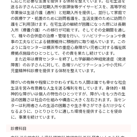
に応じた必要な支援を提供する体制を整えています。在宅生活を
送るお子さんには短期入所や放課後等デイサービスを、高等学校
卒業後は生活介護（通所）と短期入所を提供し、並行して家庭で
の医療ケア・処置のために訪問看護を、生活支援のために訪問介
護をご利用頂けます。在宅生活の継続が困難になった際には長期
入所（療養介護）への移行が可能です。そしてその全期間を通し
て、種々の合併症の治療・管理を行い、リハビリテーションや食
事の工夫などによる健康維持に積極的に取り組んでいます。この
ように当センターは横浜市の重症心身障がい児者に対する福祉医
療拠点施設のひとつとして、その責を果たし続けています。
また近年は療育センターを終了した学齢期の神経発達症（発達
障害）のお子さんに対して、各種リハビリテーションや小児科／
児童精神科診療を提供する体制を整えています。
障がいの有無や程度にかかわらず私たち人間は誰でも幸せな社会
生活を営み有意義な人生を送る権利を有しています。身体的・精
神的な障がいは個人の特性のひとつですが、障がいをもつ方の生
活の困難さは社会の仕組みや構造に大きく左右されます。当セン
ターは利用者さんの生活の困難さや生き辛さができるだけ少なく
なるように、ひとりひとりに適した環境を提供することを使命
に、事業を続けています。
診療科目