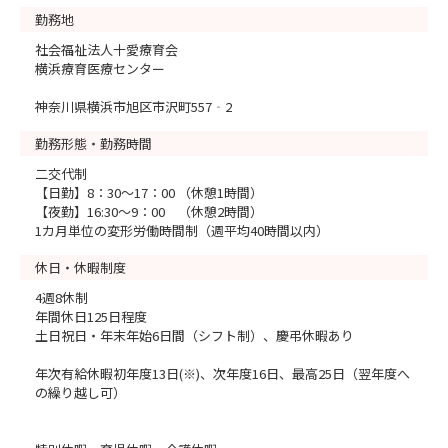
勤務地
社会福祉法人十愛療育会
横浜療育医療センター
神奈川県横浜市旭区市沢町557‐2
勤務形態・勤務時間
二交代制
【日勤】8：30～17：00 （休憩1時間）
【夜勤】16:30～9：00 （休憩2時間）
1カ月単位の変形労働時間制（週平均40時間以内）
休日・休暇制度
4週8休制
年間休日125日程度
土日祝日・年末年始6日間（シフト制）、慶弔休暇あり
年次有給休暇初年度13日(※)、次年度16日、最高25日（翌年度へ
の繰り越し可）