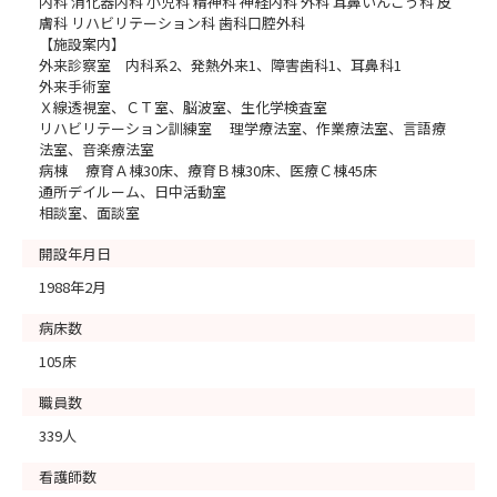
内科 消化器内科 小児科 精神科 神経内科 外科 耳鼻いんこう科 皮
膚科 リハビリテーション科 歯科口腔外科
【施設案内】
外来診察室 内科系2、発熱外来1、障害歯科1、耳鼻科1
外来手術室
Ｘ線透視室、ＣＴ室、脳波室、生化学検査室
リハビリテーション訓練室 理学療法室、作業療法室、言語療
法室、音楽療法室
病棟 療育Ａ棟30床、療育Ｂ棟30床、医療Ｃ棟45床
通所デイルーム、日中活動室
相談室、面談室
開設年月日
1988年2月
病床数
105床
職員数
339人
看護師数