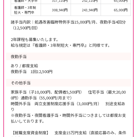
看護師・大学卒
317,110円
252,110円
65,000円
看護師・3年制
308,940円
243,940円
65,000円
短大・専門卒
諸手当内訳：処遇改善臨時特例手当15,000円/月、夜勤手当4回分
（12,500円/回）
2年課程も募集いたします。
給与規定は『看護師・3年制短大・専門卒』と同様です。
夜勤手当
あり / 都度支給
夜勤手当 1回12,500円
その他手当
家族手当（子10,000円、配偶者5,500円） 住宅手当（最大20,00
0円）通勤手当（55,000円/月まで）
時間外手当 両立支援制度応援手当（3,000円/月） 別途支給あ
り
※夜勤手当・夜間看護手当・時間外手当につきましては都度お支
払いしております。
【就職支度資金制度】 支度金15万円支給（直接応募のみ、条件