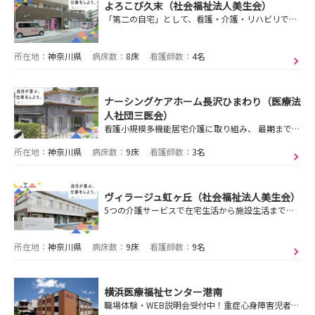
よろこび久末（社会福祉法人美生会）
「第二の自宅」として、看護・介護・リハビリで生活をトータルサポートします。
所在地：
神奈川県
病床数：
8床
看護師数：
4名
ナーシングケアホーム長沢ひまわり（医療法
人社団三医会）
看護小規模多機能居宅介護に取り組み、 最期まで私らしく在る地域づくりを
所在地：
神奈川県
病床数：
9床
看護師数：
3名
ヴィラージュ虹ヶ丘（社会福祉法人美生会）
5つの介護サービスで在宅生活から施設生活まで包括的にケア。 介護をされているご家族の負担軽減も支援しています。
所在地：
神奈川県
病床数：
9床
看護師数：
9名
横浜医療福祉センター港南
職場体験・WEB説明会受付中！重症心身障害児者さんを対象とした医療と福祉の施設です。年間休日125日以上、残業月平均3時間以内、プリセプター制度あり。