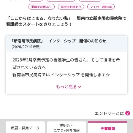
退職金制度あり
奨学金制度あり
マイカー通勤OK
「ここからはじまる、なりたい私」 周南市立新南陽市民病院で
看護師のスタートをきりましょう！
「新南陽市民病院」 インターシップ 開催のお知らせ
(2026/07/10更新)
2028年3月卒業予定の看護学生の皆さん、そして復職を希
望されている方へ
新南陽市民病院では インターシップ を開催します☆
私たち看護部は「その人らしさを大切にし、安全・安心・
もっと見る
やさしさのある看護を実践します」を理念に、患者さん一
人ひとりに寄り添った看護を行っています。
見学会では院内の雰囲気を体感できるだけでなく、先輩ス
タッフに直接質問や相談も可能です。就職活動や復職の一
エントリーとは
歩として、ぜひお気軽にご参加ください。
説明会・
【開催日程】
概要・採用データ
先輩情報
見学会/選考情報