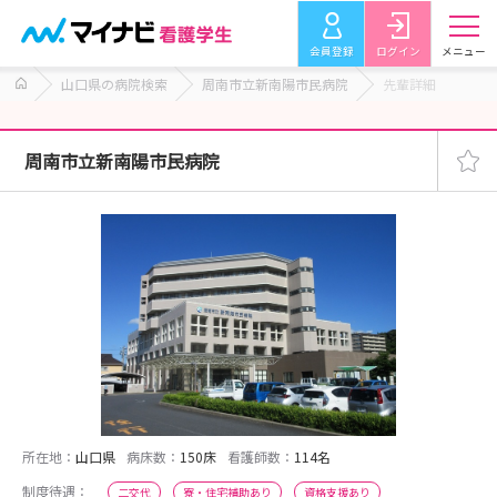
会員登録
ログイン
メニュー
山口県の病院検索
周南市立新南陽市民病院
先輩詳細
周南市立新南陽市民病院
所在地：
山口県
病床数：
150床
看護師数：
114名
制度待遇：
二交代
寮・住宅補助あり
資格支援あり