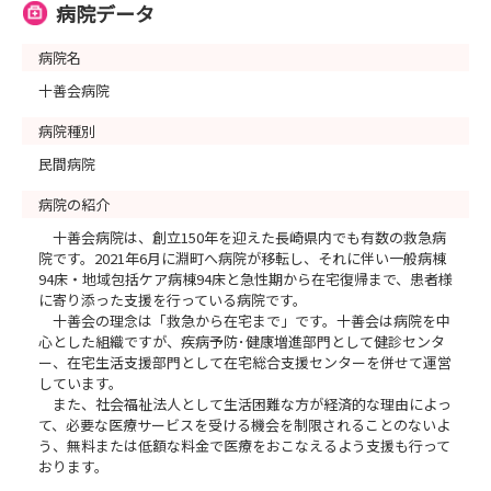
🌟先輩看護師との座談会
病院データ
３年目から５年目の看護師さんとざっくばらんにお話がで
病院名
きます！！
・週休二日ってホント？？
十善会病院
・教育体制は・？？
病院種別
・勉強の仕方はどうすればいいの？？
民間病院
・人間関係は？？先輩は優しい？などなど
気になることがあれば何でも聞いてください！！！
病院の紹介
十善会病院は、創立150年を迎えた長崎県内でも有数の救急病
院です。2021年6月に淵町へ病院が移転し、それに伴い一般病棟
94床・地域包括ケア病棟94床と急性期から在宅復帰まで、患者様
＜オススメ＞
に寄り添った支援を行っている病院です。
・「救急から在宅まで」幅広い看護を経験したい方
十善会の理念は「救急から在宅まで」です。十善会は病院を中
・呼吸器・脳神経外科疾患患者の看護に興味のある方
心とした組織ですが、疾病予防･健康増進部門として健診センタ
ー、在宅生活支援部門として在宅総合支援センターを併せて運営
・２７卒でまだ就職先に迷っている方
しています。
・２８卒で色々な病院を見たい方
また、社会福祉法人として生活困難な方が経済的な理由によっ
て、必要な医療サービスを受ける機会を制限されることのないよ
皆さんに会えるのを楽しみにしております(^▽^)
う、無料または低額な料金で医療をおこなえるよう支援も行って
おります。
ご予約をお待ちしております。