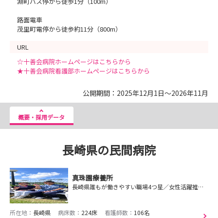
淵町バス停から徒歩1分（100m）
路面電車
茂里町電停から徒歩約11分（800m）
URL
☆十善会病院ホームページはこちらから
★十善会病院看護部ホームページはこちらから
公開期間：2025年12月1日～2026年11月
概要・採用データ
長崎県の民間病院
真珠園療養所
長崎県誰もが働きやすい職場4つ星／女性活躍推進会議で優秀賞／看護師寮（新築）／残業殆どなし／年間休日111日・初年度有給休暇10日（実質121日）
所在地：
長崎県
病床数：
224床
看護師数：
106名