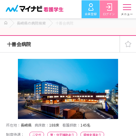
会員登録
ログイン
メニュー
長崎県の病院検索
十善会病院
十善会病院
所在地：
長崎県
病床数：
188床
看護師数：
145名
制度待遇：
二交代
寮・住宅補助あり
資格支援あり