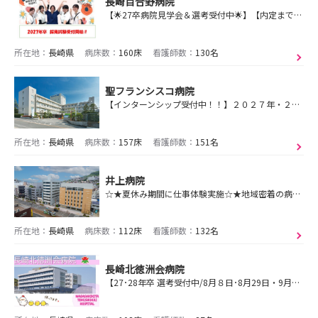
長崎百合野病院
【🌟27卒病院見学会＆選考受付中🌟】【内定まで3日】【看護師専用アパートあり！】急性期・地域包括ケア・回復期リハのケアミックスの病院です！
所在地：
長崎県
病床数：
160床
看護師数：
130名
聖フランシスコ病院
【インターンシップ受付中！！】２０２７年・２０２８年卒対象：ホスピス病棟・急性期病棟・地域包括ケア病棟の３病棟のうち、希望に沿って受け入れいたします。
所在地：
長崎県
病床数：
157床
看護師数：
151名
井上病院
☆★夏休み期間に仕事体験実施☆★地域密着の病院って実際どんな雰囲気？自分の目で見て体験できます。先輩看護師から大人気の企画！参加お待ちしております！
所在地：
長崎県
病床数：
112床
看護師数：
132名
長崎北徳洲会病院
【27･28年卒 選考受付中/8月８日･8月29日・9月12日】急性期・回復期リハビリ・訪問看護 様々な経験が積めます！充実な研修制度あり！