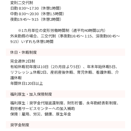
変則二交代制
日勤 8:30～17:30（休憩1時間）
中勤 8:30～20:30（休憩1.5時間）
夜勤19:45～ 9:15（休憩2時間）
※1カ月単位の変形労働時間制（週平均40時間以内）
外来勤務の場合、三交代制（準夜勤16:45～ 1:15、深夜勤00:45～
9:15）いずれも休憩1時間
休日・休暇制度
完全週休2日制
有給休暇初年度は10日（2カ月目より5日）、年末年始休暇5日、
リフレッシュ休暇2日、産前産後休暇、育児休暇、看護休暇、介
護休暇
年間休日120日以上
福利厚生・加入保険制度
福利厚生：奨学金代理返還制度、財形貯蓄、永年勤続表彰制度、
勤労者サービスセンターへの加入補助
保険：雇用、労災、健康、厚生年金
奨学金制度