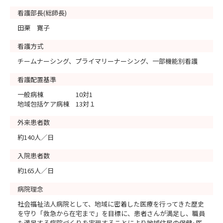
看護部長(総師長)
田栗 寛子
看護方式
チームナーシング、プライマリーナーシング、一部機能別看護
看護配置基準
一般病棟 10対1
地域包括ケア病棟 13対１
外来患者数
約140人／日
入院患者数
約165人／日
病院理念
社会福祉法人病院として、地域に密着した医療を行ってきた歴史
を守り「救急から在宅まで」を目標に、患者さんが満足し、職員
も満足する病院づくりを実現することにより地域住民の保健･医