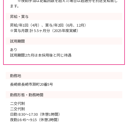
※夜勤手当は記載回数を超えた場合は超過分を別途支給致し
ます。
昇給・賞与
昇給/年1回（4月）、賞与/年2回（6月、12月）
※賞与月数 計 5.5ヶ月分（2025年度実績）
試用期間
あり
試用期間2カ月は本採用後と同じ待遇
勤務地
長崎県長崎市淵町20番5号
勤務形態・勤務時間
二交代制
二交代制
日勤 8:30～17:30（休憩1時間）
夜勤16:45～9:15（休憩2時間）