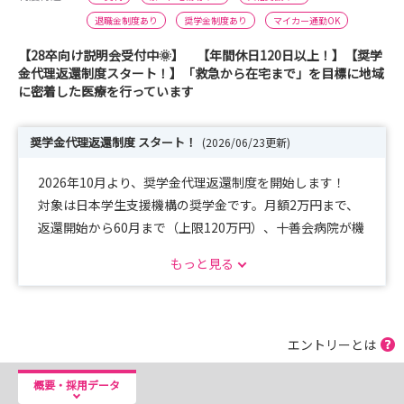
退職金制度あり
奨学金制度あり
マイカー通勤OK
【28卒向け説明会受付中🌞】 【年間休日120日以上！】【奨学
金代理返還制度スタート！】「救急から在宅まで」を目標に地域
に密着した医療を行っています
奨学金代理返還制度 スタート！
(2026/06/23更新)
2026年10月より、奨学金代理返還制度を開始します！
対象は日本学生支援機構の奨学金です。月額2万円まで、
返還開始から60月まで（上限120万円）、十善会病院が機
構に代理返還します。
もっと見る
奨学金返還の不安を、安心に。あなたのミライを応援しま
す。
【２８卒受付中💁🏻‍♀️】
エントリーとは
こんにちは！十善会病院看護部です！！！
皆さん向けに病院見学会を開催いたします！！
概要・採用データ