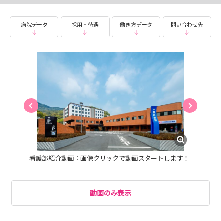
病院データ
採用・待遇
働き方データ
問い合わせ先
＜当日のスケジュール＞
🌟病院・看護部の紹介
・病院機能や役割
・教育体制
・キャリア支援制度
・新人教育など
・一日のスケジュールや一か月のシフト例など・・・
完全週休二日制になりましたので十善会病院で働くこと
の基本的な部分が全て聞けます！！
看護部紹介動画：画像クリックで動画スタートします！
🌟院内見学
・外来や救急室、病棟など十善会病院のすべてがまるわか
り👀✨
動画のみ表示
手術室もみれるかも・・・