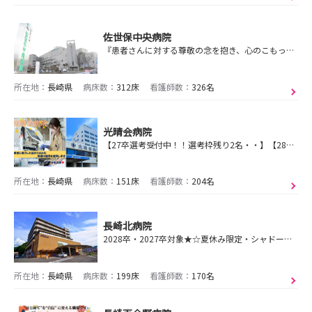
佐世保中央病院
『患者さんに対する尊敬の念を抱き、心のこもった看護サービスを提供することで、地域に信頼される看護専門職であり続ける。』
所在地：
長崎県
病床数：
312床
看護師数：
326名
光晴会病院
【27卒選考受付中！！選考枠残り2名・・】【28卒説明会開始！！予約受付中⭐】迷っている方ぜひお待ちしています🌸
所在地：
長崎県
病床数：
151床
看護師数：
204名
長崎北病院
2028卒・2027卒対象★☆夏休み限定・シャドーイングインターンシップを開催します☆★
所在地：
長崎県
病床数：
199床
看護師数：
170名