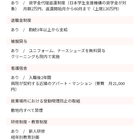
あり / 奨学金代理返還制度（日本学生支援機構の奨学金が対
象） 月額2万円、返還開始月から60月まで（上限120万円）
退職金制度
あり / 勤続3年以上から支給
被服貸与
あり / ユニフォーム、ナースシューズを無料貸与
クリーニングも院内で実施
看護宿舎
あり / 入職後2年間
病院が契約する近隣のアパート・マンション（寮費 月21,000
円）
就業場所における受動喫煙防止の取組
敷地内すべて禁煙
研修制度・教育制度
あり / 新人研修
経年別教育計画