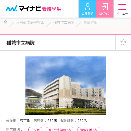
会員登録
ログイン
メニュー
東京都の病院検索
稲城市立病院
先輩詳細
稲城市立病院
所在地：
東京都
病床数：
290床
看護師数：
250名
制度待遇：
二交代
寮・住宅補助あり
資格支援あり