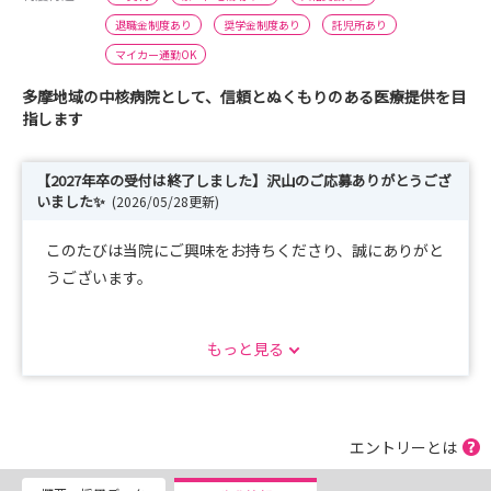
退職金制度あり
奨学金制度あり
託児所あり
マイカー通勤OK
多摩地域の中核病院として、信頼とぬくもりのある医療提供を目
指します
【2027年卒の受付は終了しました】沢山のご応募ありがとうござ
いました✨
(2026/05/28更新)
このたびは当院にご興味をお持ちくださり、誠にありがと
うございます。
当院では病院見学や説明会を皆さまのご予定に合わせて開
もっと見る
催しております！
個別だからこそ聞けること、見れること、たくさんありま
すので、エントリーはお気軽にどうぞ！
エントリーとは
その他ご不明な点等ございましたら、下記問い合わせ先ま