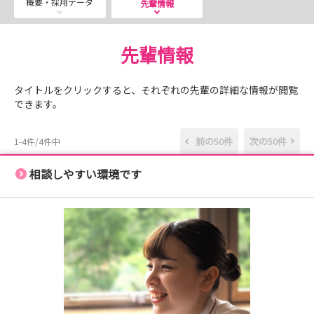
概要・採用データ
でご遠慮なくお問い合わせください。
先輩情報
先輩情報
タイトルをクリックすると、それぞれの先輩の詳細な情報が閲覧
できます。
前の50件
次の50件
1-4件/4件中
相談しやすい環境です