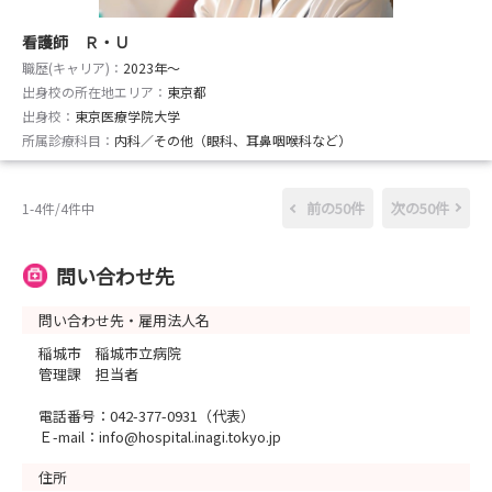
看護師 Ｒ・Ｕ
職歴(キャリア)：
2023年〜
出身校の所在地エリア：
東京都
出身校：
東京医療学院大学
所属診療科目：
内科／その他（眼科、耳鼻咽喉科など）
前の50件
次の50件
1-4件/4件中
問い合わせ先
問い合わせ先・雇用法人名
稲城市 稲城市立病院
管理課 担当者
電話番号：042-377-0931（代表）
Ｅ-mail：info@hospital.inagi.tokyo.jp
住所