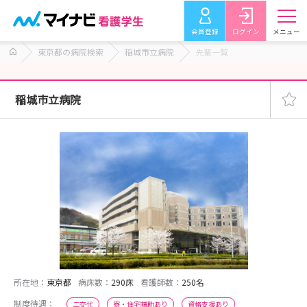
会員登録
ログイン
メニュー
東京都の病院検索
稲城市立病院
先輩一覧
稲城市立病院
所在地：
東京都
病床数：
290床
看護師数：
250名
制度待遇：
二交代
寮・住宅補助あり
資格支援あり