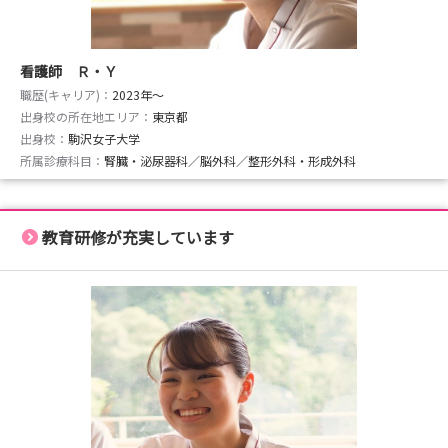
看護師 Ｒ・Ｙ
職歴(キャリア)：
2023年〜
出身校の所在地エリア：
東京都
出身校：
駒沢女子大学
所属診療科目：
腎臓・泌尿器科／脳外科／整形外科・形成外科
教育研修が充実しています