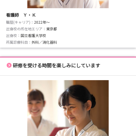
看護師 Ｙ・Ｋ
職歴(キャリア)：
2022年〜
出身校の所在地エリア：
東京都
出身校：
国立看護大学校
所属診療科目：
外科／消化器科
研修を受ける時間を楽しみにしています