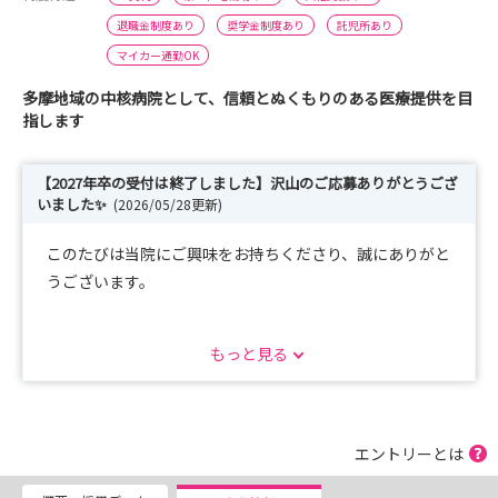
退職金制度あり
奨学金制度あり
託児所あり
マイカー通勤OK
多摩地域の中核病院として、信頼とぬくもりのある医療提供を目
指します
【2027年卒の受付は終了しました】沢山のご応募ありがとうござ
いました✨
(2026/05/28更新)
このたびは当院にご興味をお持ちくださり、誠にありがと
うございます。
当院では病院見学や説明会を皆さまのご予定に合わせて開
もっと見る
催しております！
個別だからこそ聞けること、見れること、たくさんありま
すので、エントリーはお気軽にどうぞ！
エントリーとは
その他ご不明な点等ございましたら、下記問い合わせ先ま