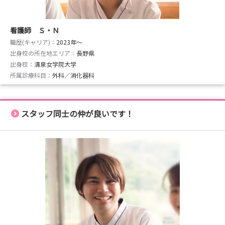
看護師 Ｓ・Ｎ
職歴(キャリア)：
2023年〜
出身校の所在地エリア：
長野県
出身校：
清泉女学院大学
所属診療科目：
外科／消化器科
スタッフ同士の仲が良いです！