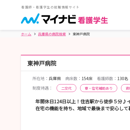
看護師・看護学生の就職情報サイト
ホーム
兵庫県の病院検索
東神戸病院
東神戸病院
所在地：
兵庫県
病床数：
154床
看護師数：
130名
制度待遇：
二交代
寮・住宅補助あり
資
年間休日124日以上！住吉駅から徒歩５分♪
在宅の機能を持ち、地域で最後まで安心して