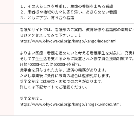
１．その人らしさを尊重し、生命の尊厳をまもる看護
２．患者様や地域の方々に寄り添い、あきらめない看護
３．ともに学び、育ち合う看護
看護師サイトでは、看護部のご案内、教育研修や看護部の職場に
ぜひアクセスしてみて下さい↓↓↓
https://www.k-kyowakai.or.jp/kango/kango/index.html
よりよい医療・看護を進めたいと考える看護学生を対象に、充実
そして学生生活を支えるために設置された修学資金援助制度です
月額40000円または60000円を貸与。
奨学金を貸与された方は、返済の義務があります。
ただし卒業後に条件に該当の場合は返済免除します。
奨学金制度には書類・面接での選考があります。
詳しくは下記サイトでご確認ください。
奨学金制度↓
https://www.k-kyowakai.or.jp/kango/shogaku/index.html