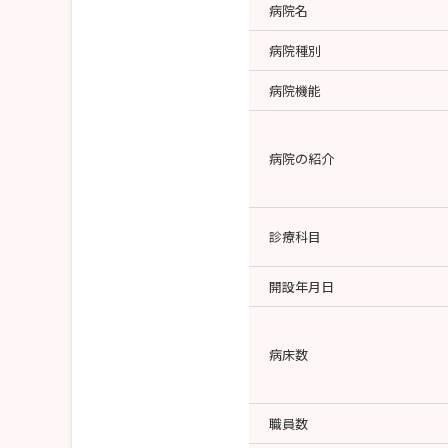
●奨学金制度のご案内●
病院名
病院種別
よりよい医療・看護を進めたいと考える看護学生
病院機能
月額40000円または60000円を貸与。
奨学金を貸与された方は、返済の義務があります
ただし卒業後に下記条件に該当の場合は返済免除
病院の紹介
・40000円の貸付の場合
奨学金の貸付期間に相当する期間、正職員として
診療科目
・60000円の貸付の場合
開設年月日
奨学金の貸付期間に1.5を乗じた期間に相当す
病床数
奨学金制度には書類・面接での選考があります。
詳しくは下記サイトでご確認ください。
職員数
奨学金制度↓