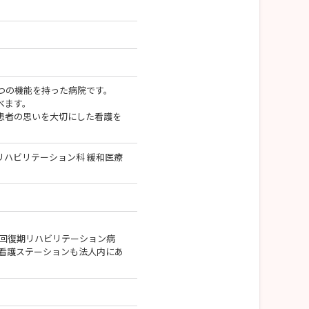
に設置された修学資金援助制度です。
つの機能を持った病院です。
べます。
患者の思いを大切にした看護を
 リハビリテーション科 緩和医療
場合は返済免除。
ーションに勤務した場合返済免除。
 回復期リハビリテーション病
問看護ステーションも法人内にあ