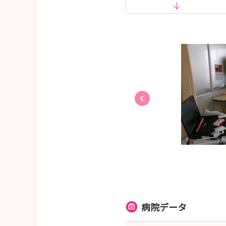
お申込みはこちら↓
https://nurse.mynavi.jp/student/seminars/de
●ナーシングセミナーのご案内●
希望する病棟で、当院の看護師とペアで看護業務
【日時】随時受付（申込後、要相談）
【対象】2028年卒・2029年卒の看護学生
お申し込みはこちら↓
https://nurse.mynavi.jp/student/seminars/de
病院データ