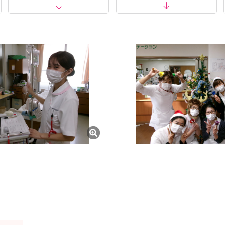
tail/7558cfdbf4a766ae998da5698af9ad01
の体験ができます！
tail/53634de118d32154c50eef8c977a9a25