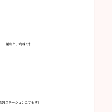
１ 緩和ケア病棟7対1
看護ステーションこすもす）