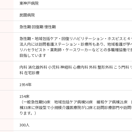
東神戸病院
民間病院
を対象に、充実した学生生活を送るため、そして学生生活を支えるため
急性期 回復期 慢性期
急性期・地域包括ケア・回復リハビリテーション・ホスピスと４
。
法人内には訪問看護ステーション・診療所もあり、地域看護が学
します。
リハセラピスト・薬剤師・ケースワーカーなどとの多職種協働で
目指しています
内科 消化器外科 小児科 神経科 心療内科 外科 整形外科 こう門科
東神戸病院または、法人内の診療所・訪問看護ステーションに勤務した
科 在宅診療
1954年
る期間、正職員として東神戸病院または、法人内の診療所・訪問看護ステ
154床
（一般急性期50床 地域包括ケア病棟50床 緩和ケア病棟21床
棟33床に併設型で小規模介護医療院が12床と訪問診療部門や訪
ります。）
300人