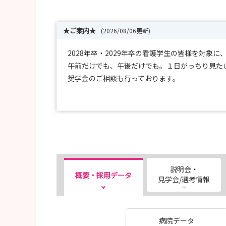
★ご案内★
(2026/08/06更新)
2028年卒・2029年卒の看護学生の皆様を対象
午前だけでも、午後だけでも。１日がっちり見た
奨学金のご相談も行っております。
お待ちしています☆
●病院見学会のご案内●
【日時】毎月第1土曜日 9時または10時
説明会・
概要・採用データ
病院見学を実施しております！
見学会/選考情報
まずは見学、病院の雰囲気を見たい方はぜひ見学
奨学金のご相談も行っております。
ご応募お待ちしております！
病院データ