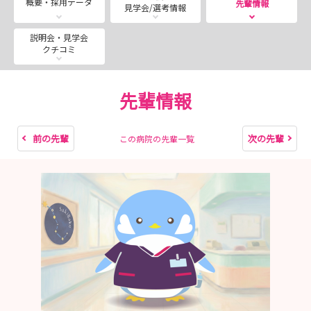
概要・採用データ
先輩情報
見学会/選考情報
☆更に！夏休みを利用して『１日インターンシップ』に参
加しませんか？
説明会・見学会
クチコミ
見学もインターンシップもいっぺんに体験できちゃいま
すよ !!
先輩情報
… 穏やかに、じっくり看護のお仕事がしたい（けど、お
給料もキャリアも大事ダ）という方に。。。
『さきがけホスピタル』（精神科看護師…この先もAIに
前の先輩
次の先輩
この病院の先輩一覧
は代替されない『人が主役』のお仕事！）という選択肢。