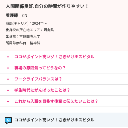
人間関係良好.自分の時間が作りやすい！
看護師
Y.N
職歴(キャリア)：
2024年〜
出身校の所在地エリア：
岡山県
出身校：
吉備国際大学
所属診療科目：
精神科
ココがポイント高いゾ！さきがけホスピタル
職場の雰囲気ってどうなの？
ワークライフバランスは？
学生時代にがんばったことは？
これから入職を目指す後輩に伝えたいことは？
ココがポイント高いゾ！さきがけホスピタル