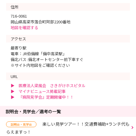
住所
716-0061
岡山県高梁市落合町阿部2200番地
地図を確認する
アクセス
最寄り駅
電車：JR伯備線「備中高梁駅」
備北バス :備北オートセンター前下車すぐ
※サイト内地図をご確認ください
URL
▶ 医療法人梁風会 さきがけホスピタル
▶ マイナビニュース掲載記事
▶ 『病院見学会』定期開催中！！
説明会・見学会／選考の一覧
楽しい見学ツアー！！交通費補助+ランチ代も
説明会・見学会
らえますっ！