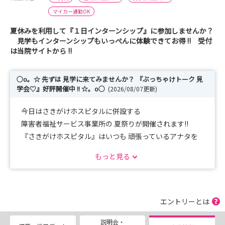
マイカー通勤OK
夏休みを利用して『１日インターンシップ』に参加しませんか？
見学もインターンシップもいっぺんに体験できてお得 !! 受付
は当院サイトから !!
○o。☆ 先ずは 見学に来てみませんか？ 『ぶっちゃけトーク 見
学会♡』好評開催中 !! ☆。o○
(2026/08/07更新)
今日はさきがけホスピタルに併設する
障害者福祉サービス事業所の 夏祭りが開催されます!!
『さきがけホスピタル』はいつも 頑張っているアナタを
応援しています !!
もっと見る
まだ間に合う!! 見学会・選考会を絶賛継続中！！（まだ迷
ってる？ なら来てみませんか？）
2026年は合同説明会には参加しないので、ぜひ楽しい見
エントリーとは
学ツアーを体験してくださいね♡
説明会・