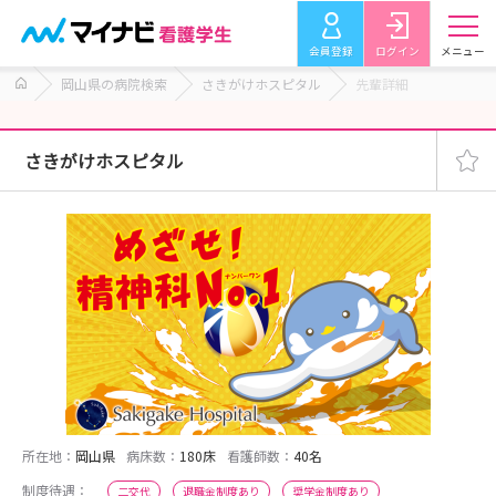
会員登録
ログイン
メニュー
岡山県の病院検索
さきがけホスピタル
先輩詳細
さきがけホスピタル
所在地：
岡山県
病床数：
180床
看護師数：
40名
制度待遇：
二交代
退職金制度あり
奨学金制度あり