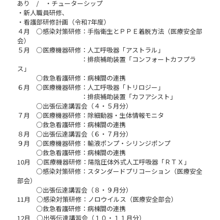
あり / ・チューターシップ
・新人職員研修、
・看護部研修計画（令和7年度）
４月 ○感染対策研修：手指衛生とＰＰＥ着脱方法（医療安全部
会）
５月 ○医療機器研修：人工呼吸器「アストラル」
：排痰補助装置「コンフォートカフプラ
ス」
○救急看護研修：病棟間の連携
６月 ○医療機器研修：人工呼吸器「トリロジー」
：排痰補助装置「カフアシスト」
○出張伝達講習会（４・５月分）
７月 ○医療機器研修：除細動器・生体情報モニタ
○救急看護研修：病棟間の連携
８月 ○出張伝達講習会（６・７月分）
９月 ○医療機器研修：輸液ポンプ・シリンジポンプ
○救急看護研修：病棟間の連携
10月 ○医療機器研修：陽陰圧体外式人工呼吸器「ＲＴＸ」
○感染対策研修：スタンダードプリコーション（医療安全
部会）
○出張伝達講習会（８・９月分）
11月 ○感染対策研修：ノロウイルス（医療安全部会）
○救急看護研修：病棟間の連携
12月 ○出張伝達講習会（１０・１１月分）