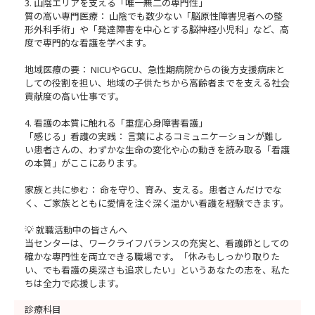
3. 山陰エリアを支える「唯一無二の専門性」
質の高い専門医療： 山陰でも数少ない「脳原性障害児者への整
形外科手術」や「発達障害を中心とする脳神経小児科」など、高
度で専門的な看護を学べます。
地域医療の要： NICUやGCU、急性期病院からの後方支援病床と
しての役割を担い、地域の子供たちから高齢者までを支える社会
貢献度の高い仕事です。
4. 看護の本質に触れる「重症心身障害看護」
「感じる」看護の実践： 言葉によるコミュニケーションが難し
い患者さんの、わずかな生命の変化や心の動きを読み取る「看護
の本質」がここにあります。
家族と共に歩む： 命を守り、育み、支える。患者さんだけでな
く、ご家族とともに愛情を注ぐ深く温かい看護を経験できます。
💡 就職活動中の皆さんへ
当センターは、ワークライフバランスの充実と、看護師としての
確かな専門性を両立できる職場です。「休みもしっかり取りた
い、でも看護の奥深さも追求したい」というあなたの志を、私た
ちは全力で応援します。
診療科目