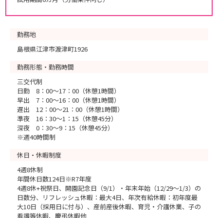
勤務地
島根県江津市渡津町1926
勤務形態・勤務時間
三交代制
日勤 8：00～17：00（休憩1時間）
早出 7：00～16：00（休憩1時間）
遅出 12：00～21：00（休憩1時間）
準夜 16：30～1：15（休憩45分）
深夜 0：30～9：15（休憩45分）
※週40時間制
休日・休暇制度
4週8休制
年間休日数124日※R7年度
4週8休+祝祭日、開園記念日（9/1）・年末年始（12/29～1/3）の
日数分、リフレッシュ休暇：最大4日、年次有給休暇：初年度最
大10日（採用日に付与）、産前産後休暇、育児・介護休業、子の
看護等休暇、慶弔休暇他