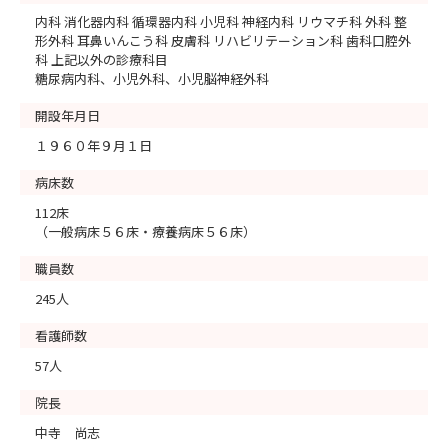
内科 消化器内科 循環器内科 小児科 神経内科 リウマチ科 外科 整
形外科 耳鼻いんこう科 皮膚科 リハビリテーション科 歯科口腔外
科 上記以外の診療科目
糖尿病内科、小児外科、小児脳神経外科
開設年月日
１９６０年９月１日
病床数
112床
（一般病床５６床・療養病床５６床）
職員数
245人
看護師数
57人
院長
中寺 尚志