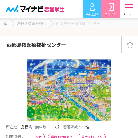
会員登録
ログイン
メニュー
島根県の病院検索
西部島根医療福祉センター
西部島根医療福祉センター
所在地：
島根県
病床数：
112床
看護師数：
57名
制度待遇：
三交代
退職金制度あり
奨学金制度あり