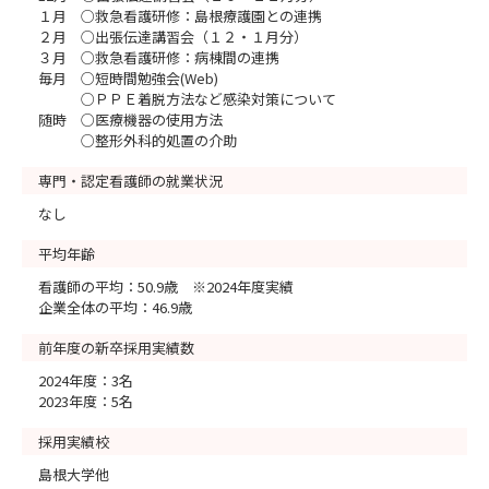
１月 ○救急看護研修：島根療護園との連携
２月 ○出張伝達講習会（１２・１月分）
３月 ○救急看護研修：病棟間の連携
毎月 ○短時間勉強会(Web)
○ＰＰＥ着脱方法など感染対策について
随時 ○医療機器の使用方法
○整形外科的処置の介助
専門・認定看護師の就業状況
なし
平均年齢
看護師の平均：50.9歳 ※2024年度実績
企業全体の平均：46.9歳
前年度の新卒採用実績数
2024年度：3名
2023年度：5名
採用実績校
島根大学他