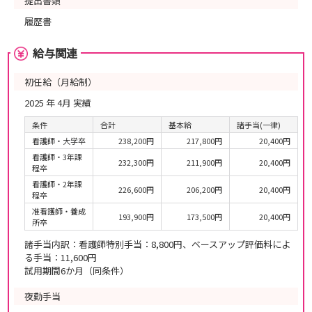
提出書類
履歴書
給与関連
初任給（月給制）
2025 年 4月 実績
条件
合計
基本給
諸手当(一律)
看護師・大学卒
238,200円
217,800円
20,400円
看護師・3年課
232,300円
211,900円
20,400円
程卒
看護師・2年課
226,600円
206,200円
20,400円
程卒
准看護師・養成
193,900円
173,500円
20,400円
所卒
諸手当内訳：看護師特別手当：8,800円、ベースアップ評価料によ
る手当：11,600円
試用期間6か月（同条件）
夜勤手当