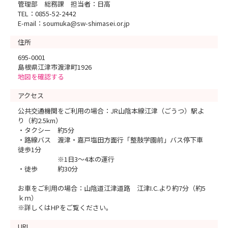
管理部 総務課 担当者：日高
TEL：0855-52-2442
E-mail：soumuka@sw-shimasei.or.jp
住所
695-0001
島根県江津市渡津町1926
地図を確認する
アクセス
公共交通機関をご利用の場合：JR山陰本線江津（ごうつ）駅よ
り（約2.5km）
・タクシー 約5分
・路線バス 渡津・嘉戸塩田方面行「整肢学園前」バス停下車
徒歩1分
※1日3～4本の運行
・徒歩 約30分
お車をご利用の場合：山陰道江津道路 江津I.C.より約7分（約5
ｋｍ）
※詳しくはHPをご覧ください。
URL