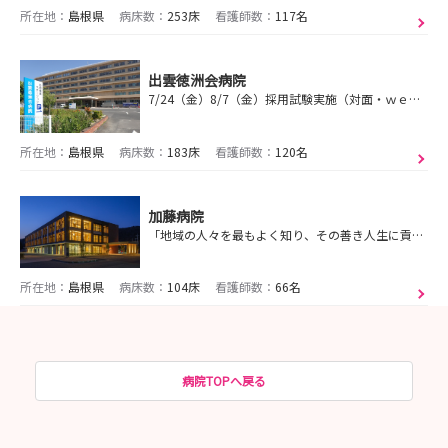
所在地：
島根県
病床数：
253床
看護師数：
117名
出雲徳洲会病院
7/24（金）8/7（金）採用試験実施（対面・ｗｅｂ選択可）！！説明会・見学会も随時開催中！
所在地：
島根県
病床数：
183床
看護師数：
120名
加藤病院
「地域の人々を最もよく知り、その善き人生に貢献することで地域社会を変えていく」 いつも、いつまでも笑顔でつながる加藤病院
所在地：
島根県
病床数：
104床
看護師数：
66名
病院TOPへ戻る