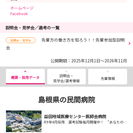
ホームページ
Facebook
説明会・見学会／選考の一覧
先輩方の働き方を知ろう！！先輩参加型説明
説明会・見学会
会
公開期間：2025年12月1日～2026年11月
説明会・
概要・採用データ
先輩情報
見学会/選考情報
島根県の民間病院
益田地域医療センター医師会病院
R9年4月採用 選考試験毎月開催中！ ”あなたの目指す看護師”、応援します！急性期や回復期、維持期、慢性期、訪問看護など、様々なケアを実践できる病院です！