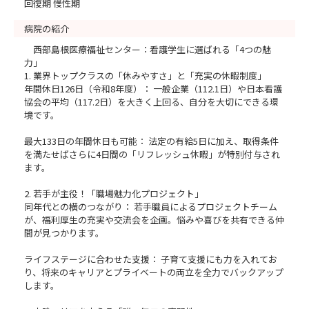
回復期 慢性期
病院の紹介
西部島根医療福祉センター：看護学生に選ばれる「4つの魅
力」
1. 業界トップクラスの「休みやすさ」と「充実の休暇制度」
年間休日126日（令和8年度）： 一般企業（112.1日）や日本看護
協会の平均（117.2日）を大きく上回る、自分を大切にできる環
境です。
最大133日の年間休日も可能： 法定の有給5日に加え、取得条件
を満たせばさらに4日間の「リフレッシュ休暇」が特別付与され
ます。
2. 若手が主役！「職場魅力化プロジェクト」
同年代との横のつながり： 若手職員によるプロジェクトチーム
が、福利厚生の充実や交流会を企画。悩みや喜びを共有できる仲
間が見つかります。
ライフステージに合わせた支援： 子育て支援にも力を入れてお
り、将来のキャリアとプライベートの両立を全力でバックアップ
します。