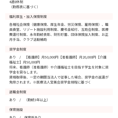
4週8休制
（勤務表に基づく）
福利厚生・加入保険制度
各種社会保険（健康保険、厚生年金、労災保険、雇用保険）、職
員食堂、リゾート施設利用制度、慶弔金給付、互助会制度、医療
費還付制度、永年勤続表彰、財形貯蓄、団体保険加入制度、お正
月手当、クラブ活動補助
奨学金制度
あり / 【看護師】月50,000円【准看護師】月20,000円【介護
福祉士】月50,000円
将来、看護師（准看護師）や介護福祉士を目指す学生を対象に奨
学金を貸与します。
資格取得後、一定の期間当法人で従事した場合、奨学金の返還が
免除されます。※医療法人宝美会奨学金規程に基づく
退職金制度
あり / （勤続3年以上）
保育施設
あり / 保育所あり