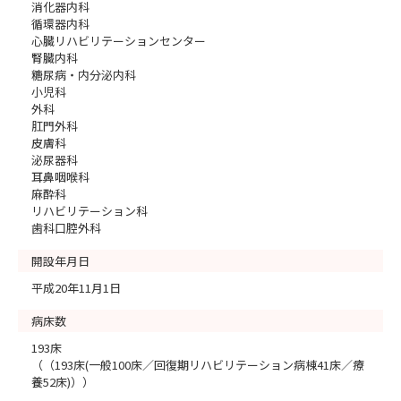
消化器内科
循環器内科
心臓リハビリテーションセンター
腎臓内科
糖尿病・内分泌内科
小児科
外科
肛門外科
皮膚科
泌尿器科
耳鼻咽喉科
麻酔科
リハビリテーション科
歯科口腔外科
開設年月日
平成20年11月1日
病床数
193床
（（193床(一般100床／回復期リハビリテーション病棟41床／療
養52床)））