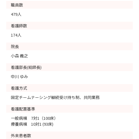
職員数
479人
看護師数
174人
院長
小森 義之
看護部長(総師長)
中川 ゆみ
看護方式
固定チームナーシング継続受け持ち制、共同業務
看護配置基準
一般病棟 7対1（100床）
療養病棟 10対1 (93床)
外来患者数