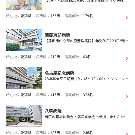
所在地：
愛知県
病床数：
156床
看護師数：
179名
蒲郡東部病院
【蒲郡市中心部の療養型病院】年間休日123日/転勤無し/残業ほぼなし/有給取得率90％以上/プライベートを充実させ、安定した働き方をしてみませんか？
所在地：
愛知県
病床数：
210床
看護師数：
63名
名古屋記念病院
28年卒★平日随時（9：45～13：00）インターンシップ開催中！ご興味ある方はぜひご応募ください♪
所在地：
愛知県
病床数：
416床
看護師数：
323名
八事病院
当院の職場体験会・病院見学会へ参加しませんか？ 2027年卒の方の採用試験も個別対応しています。
所在地：
愛知県
病床数：
485床
看護師数：
246名