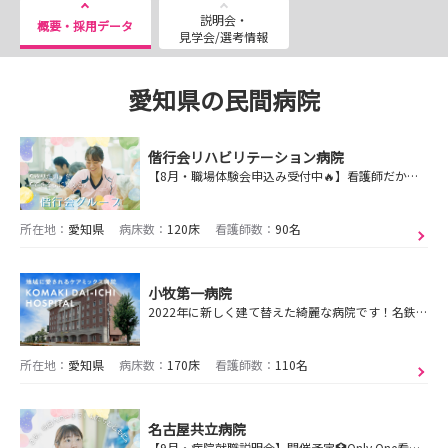
説明会・
概要・採用データ
見学会/選考情報
愛知県の民間病院
偕行会リハビリテーション病院
【8月・職場体験会申込み受付中🔥】看護師だからできる心と身体のリハビリ "ナースリハ” があります🌿患者さんの回復を一緒に喜びあえる瞬間が私たちの宝物です✨
所在地：
愛知県
病床数：
120床
看護師数：
90名
小牧第一病院
2022年に新しく建て替えた綺麗な病院です！名鉄小牧駅より徒歩3分！さらにマイカーの利用も可能とアクセスも便利です。
所在地：
愛知県
病床数：
170床
看護師数：
110名
名古屋共立病院
【9月・病院就職説明会】開催予定🏥Only One看護で“私らしさ”を大切に✨まずはエントリー👆