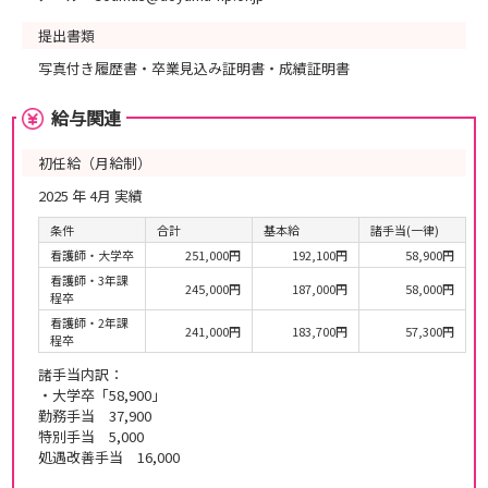
提出書類
写真付き履歴書・卒業見込み証明書・成績証明書
給与関連
初任給（月給制）
2025 年 4月 実績
条件
合計
基本給
諸手当(一律)
看護師・大学卒
251,000円
192,100円
58,900円
看護師・3年課
245,000円
187,000円
58,000円
程卒
看護師・2年課
241,000円
183,700円
57,300円
程卒
諸手当内訳：
・大学卒「58,900」
勤務手当 37,900
特別手当 5,000
処遇改善手当 16,000