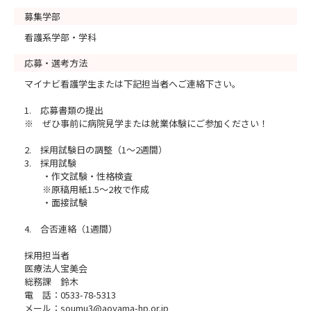
募集学部
看護系学部・学科
応募・選考方法
マイナビ看護学生または下記担当者へご連絡下さい。
1. 応募書類の提出
※ ぜひ事前に病院見学または就業体験にご参加ください！
2. 採用試験日の調整（1～2週間）
3. 採用試験
・作文試験・性格検査
※原稿用紙1.5～2枚で作成
・面接試験
4. 合否連絡（1週間）
採用担当者
医療法人宝美会
総務課 鈴木
電 話：0533-78-5313
メール：soumu3@aoyama-hp.or.jp