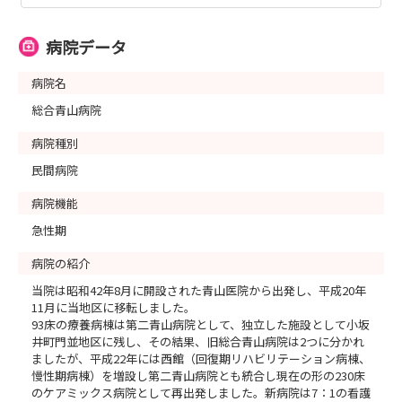
病院データ
病院名
総合青山病院
病院種別
民間病院
病院機能
急性期
病院の紹介
当院は昭和42年8月に開設された青山医院から出発し、平成20年
11月に当地区に移転しました。
93床の療養病棟は第二青山病院として、独立した施設として小坂
井町門並地区に残し、その結果、旧総合青山病院は2つに分かれ
ましたが、平成22年には西館（回復期リハビリテーション病棟、
慢性期病棟）を増設し第二青山病院とも統合し現在の形の230床
のケアミックス病院として再出発しました。新病院は7：1の看護