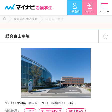
会員登録
ログイン
メニュー
愛知県の病院検索
総合青山病院
総合青山病院
所在地：
愛知県
病床数：
193床
看護師数：
174名
制度待遇：
二交代
寮・住宅補助あり
資格支援あり