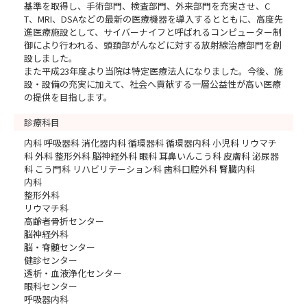
基準を取得し、手術部門、検査部門、外来部門を充実させ、C
T、MRI、DSAなどの最新の医療機器を導入するとともに、高度先
進医療施設として、サイバーナイフと呼ばれるコンピューター制
御により行われる、頭頚部がんなどに対する放射線治療部門を創
設しました。
また平成23年度より当院は特定医療法人になりました。今後、施
設・設備の充実に加えて、社会へ貢献する一層公益性が高い医療
の提供を目指します。
診療科目
内科 呼吸器科 消化器内科 循環器科 循環器内科 小児科 リウマチ
科 外科 整形外科 脳神経外科 眼科 耳鼻いんこう科 皮膚科 泌尿器
科 こう門科 リハビリテーション科 歯科口腔外科 腎臓内科
内科
整形外科
リウマチ科
高齢者骨折センター
脳神経外科
脳・脊髄センター
健診センター
透析・血液浄化センター
眼科センター
呼吸器内科