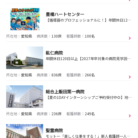
豊橋ハートセンター
【循環器のプロフェッショナルに！】年間休日128日愛知県東三河地区で高度急性期を担う循環器専門病院です。あなたのキャリアを応援します。共に成長しましょう。
所在地：
愛知県
病床数：
130床
看護師数：
100名
紘仁病院
年間休日120日以上【2027年卒対象の病院見学説明会受付中！】名古屋市守山区にある精神科病院です！ハートフルな治療・看護をすることが私たちの使命です！
所在地：
愛知県
病床数：
836床
看護師数：
266名
総合上飯田第一病院
【夏の1DAYインターンシップご予約受付中🌻】地域に根差した看護 × 充実の新人教育 × キャリアの多様性💡あなたの“目指す看護師”を育てる病院です🏥
所在地：
愛知県
病床数：
236床
看護師数：
249名
聖霊病院
モットー「楽しく仕事をする！」新人看護師一人ひとりの成長に合わせて優しく丁寧な指導を行い育成しています