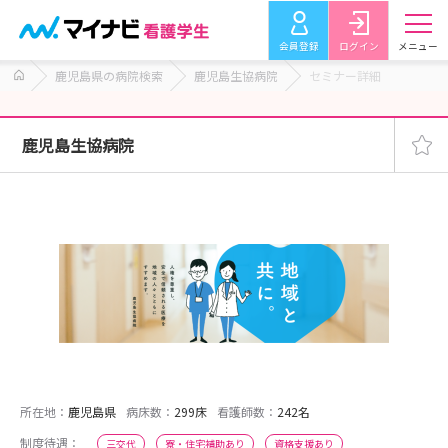
会員登録
ログイン
メニュー
鹿児島県の病院検索
鹿児島生協病院
セミナー詳細
鹿児島生協病院
所在地：
鹿児島県
病床数：
299床
看護師数：
242名
制度待遇：
三交代
寮・住宅補助あり
資格支援あり