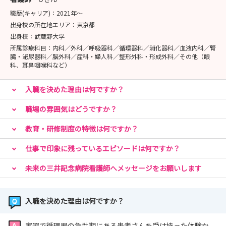
職歴(キャリア)：
2021年〜
出身校の所在地エリア：
東京都
出身校：
武蔵野大学
所属診療科目：
内科／外科／呼吸器科／循環器科／消化器科／血液内科／腎
臓・泌尿器科／脳外科／産科・婦人科／整形外科・形成外科／その他（眼
科、耳鼻咽喉科など）
入職を決めた理由は何ですか？
職場の雰囲気はどうですか？
教育・研修制度の特徴は何ですか？
仕事で印象に残っているエピソードは何ですか？
未来の三井記念病院看護師へメッセージをお願いします
入職を決めた理由は何ですか？
実習で循環器の急性期にある患者さんを受け持った体験か