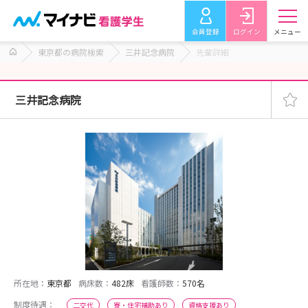
会員登録
ログイン
メニュー
東京都の病院検索
三井記念病院
先輩詳細
三井記念病院
所在地：
東京都
病床数：
482床
看護師数：
570名
制度待遇：
二交代
寮・住宅補助あり
資格支援あり