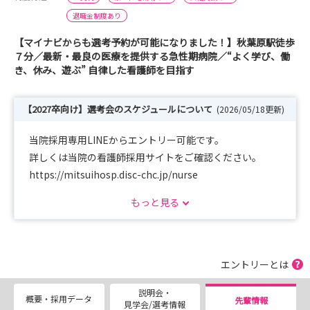
退職金制度あり
【マイナビからも選考予約が可能になりました！】秋葉原駅徒歩
７分／最新・最良の医療を提供する急性期病院／“よく学び、働
き、休み、遊ぶ” 自律した看護師を目指す
【2027卒向け】選考会のスケジュールについて
(2026/05/18更新)
当院採用専用LINEからエントリー可能です。
詳しくは当院の看護師採用サイトをご確認ください。
https://mitsuihosp.disc-chc.jp/nurse
もっと見る
以下、選考会の開催スケジュールとなります。
【第1回】4月18日（土）／〆切：3月27日（金）
【第2回】4月26日（日）／〆切：4月3日（金）
エントリーとは
【第3回】5月16日（土）／〆切：4月24日（金）
説明会・
【第4回】5月24日（日）／〆切：5月1日（金）
概要・採用データ
先輩情報
見学会/選考情報