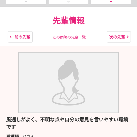
【第5回】6月21日（日）／〆切：5月29日（金）
【第6回】6月27日（土）／〆切：6月5日（金）
【第7回】7月26日（日）／〆切：7月3日（金）
先輩情報
※〆切は、「応募書類の必着、適性検査の受検」を含め
た、〆切日となります！
前の先輩
次の先輩
この病院の先輩一覧
2026年9月5日（土）に「内定者懇親会」の開催を予定し
ております！
風通しがよく、不明な点や自分の意見を言いやすい環境
です
看護師
Oさん