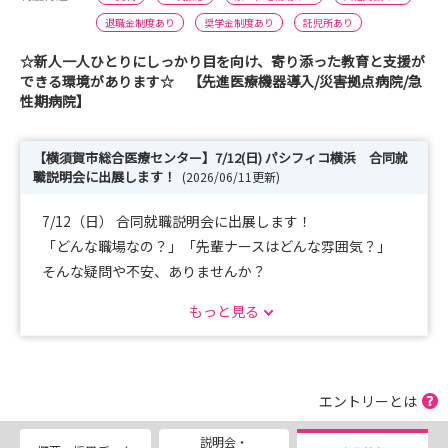
退職金制度あり
奨学金制度あり
託児所あり
☆新人一人ひとりにしっかり目を向け、寄り添った教育と支援が
できる環境があります☆ 【先進医療機器導入/災害拠点病院/急
性期病院】
【横須賀市総合医療センター】7/12(日) パシフィコ横浜 合同就
職説明会に出展します！
(2026/06/11更新)
7/12（日） 合同就職説明会に出展します！
「どんな職場なの？」「先輩ナースはどんな雰囲気？」
そんな疑問や不安、ありませんか？
もっと見る
当院ブースでは、
・ 師長のリアルな話
・ 教育体制やサポート内容
・ 実際の働き方・雰囲気
エントリーとは
を分かりやすくお伝えします！
説明会・