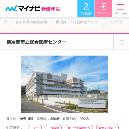
会員登録
ログイン
メニュー
神奈川県の病院検索
横須賀市立総合医療センター
先輩詳細
横須賀市立総合医療センター
所在地：
神奈川県
病床数：
450床
看護師数：
392名
制度待遇：
三交代
三次救急
寮・住宅補助あり
資格支援あり