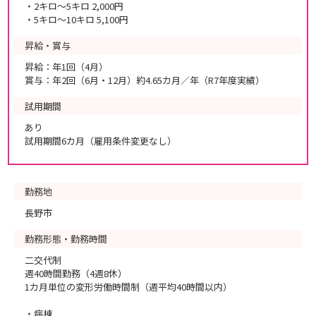
・2キロ～5キロ 2,000円
・5キロ～10キロ 5,100円
昇給・賞与
昇給：年1回（4月）
賞与：年2回（6月・12月）約4.65カ月／年（R7年度実績）
試用期間
あり
試用期間6カ月（雇用条件変更なし）
勤務地
長野市
勤務形態・勤務時間
二交代制
週40時間勤務（4週8休）
1カ月単位の変形労働時間制（週平均40時間以内）
・病棟