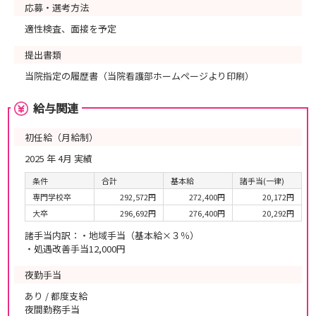
応募・選考方法
適性検査、面接を予定
提出書類
当院指定の履歴書（当院看護部ホームページより印刷）
給与関連
初任給（月給制）
2025 年 4月 実績
条件
合計
基本給
諸手当(一律)
専門学校卒
292,572円
272,400円
20,172円
大卒
296,692円
276,400円
20,292円
諸手当内訳：・地域手当（基本給×３％）
・処遇改善手当12,000円
夜勤手当
あり / 都度支給
夜間勤務手当