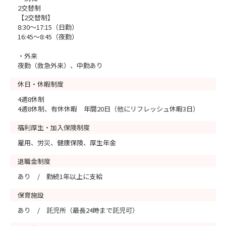
2交替制
【2交替制】
8:30～17:15（日勤）
16:45～8:45（夜勤）
・外来
夜勤（救急外来）、中勤あり
休日・休暇制度
4週8休制
4週8休制、有休休暇 年間20日（他にリフレッシュ休暇3日）
福利厚生・加入保険制度
雇用、労災、健康保険、厚生年金
退職金制度
あり / 勤続1年以上に支給
保育施設
あり / 託児所（最長24時まで託児可）