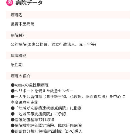
病院データ
病院名
長野市民病院
病院種別
公的病院(国家公務員、独立行政法人、赤十字等)
病院機能
急性期
病院の紹介
●400床の急性期病院
●ヘリポートを備えた救急センター
●三大生活習慣病（悪性新生物、心疾患、脳血管疾患）を中心に
高度医療を実施
●「地域がん診療連携拠点病院」に指定
●「地域医療支援病院」に承認
●看護配置基準7対1取得
●病院機能評価認定病院、臨床研修病院
●診断群分類別包括評価制度（DPC)導入