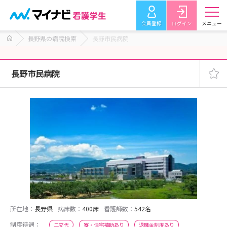
会員登録
ログイン
メニュー
長野県の病院検索
長野市民病院
長野市民病院
所在地：
長野県
病床数：
400床
看護師数：
542名
制度待遇：
二交代
寮・住宅補助あり
退職金制度あり