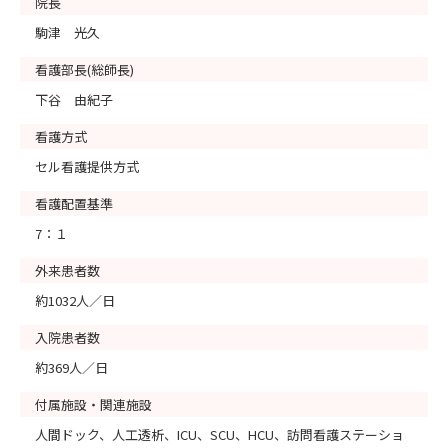
院長
駒津 光久
看護部長(総師長)
下谷 由紀子
看護方式
セル看護提供方式
看護配置基準
7：１
外来患者数
約1032人／日
入院患者数
約369人／日
付属施設・関連施設
人間ドック、人工透析、ICU、SCU、HCU、訪問看護ステーショ