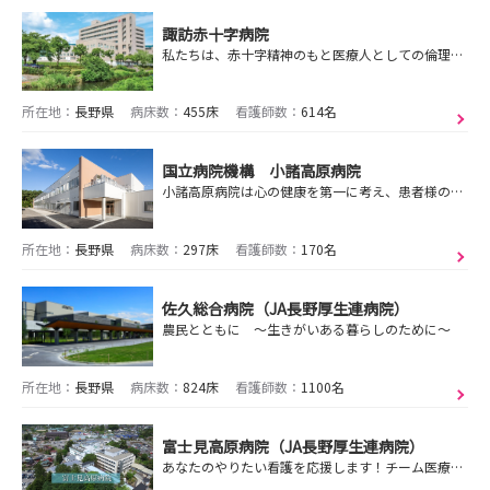
諏訪赤十字病院
私たちは、赤十字精神のもと医療人としての倫理を守り、皆さまから信頼され、心のふれあう医療を提供します。
所在地：
長野県
病床数：
455床
看護師数：
614名
国立病院機構 小諸高原病院
小諸高原病院は心の健康を第一に考え、患者様の皆様が納得のいく医療を心がけています。
所在地：
長野県
病床数：
297床
看護師数：
170名
佐久総合病院（JA長野厚生連病院）
農民とともに ～生きがいある暮らしのために～
所在地：
長野県
病床数：
824床
看護師数：
1100名
富士見高原病院（JA長野厚生連病院）
あなたのやりたい看護を応援します！チーム医療を推進し、地域を支えるつなぐ看護を実践しています。