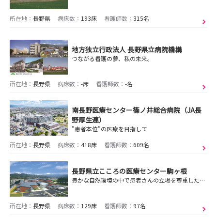
所在地：
長野県
病床数：
193床
看護師数：
315名
地方独立行政法人 長野県立病院機構
つながる看護の夢、私の未来。
所在地：
長野県
病床数：
-床
看護師数：
-名
南長野医療センター篠ノ井総合病院（JA長
野厚生連）
”患者本位”の医療を目指して
所在地：
長野県
病床数：
418床
看護師数：
609名
長野県立こころの医療センター駒ヶ根
豊かな自然環境の中で患者さんの立場を尊重した信頼される看護
所在地：
長野県
病床数：
129床
看護師数：
97名