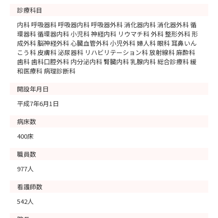
診療科目
内科 呼吸器科 呼吸器内科 呼吸器外科 消化器内科 消化器外科 循
環器科 循環器内科 小児科 神経内科 リウマチ科 外科 整形外科 形
成外科 脳神経外科 心臓血管外科 小児外科 婦人科 眼科 耳鼻いん
こう科 皮膚科 泌尿器科 リハビリテーション科 放射線科 麻酔科
歯科 歯科口腔外科 内分泌内科 腎臓内科 乳腺内科 総合診療科 緩
和医療科 病理診断科
開設年月日
平成7年6月1日
病床数
400床
職員数
977人
看護師数
542人