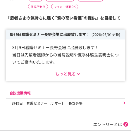
託児所あり
マイカー通勤OK
「患者さまの気持ちに届く”質の高い看護”の提供」を目指して
8月9日看護セミナー長野会場に出展致します！
(2026/06/01更新)
8月9日看護セミナー長野会場に出展致します！
当日は先輩看護師からの当院説明や夏季体験型説明会につ
いてご案内いたします。
ぜひブースへお越しください♪
もっと見る
2026年度 夏季体験型説明会を全5回開催します！
好評の病棟体験や先輩看護師との懇話会も予定していま
合説出展情報
す。
8月9日 看護セミナー【サマー】 長野会場
みなさまのご応募お待ちしております。
※予約ページは日程確定次第、公開いたします。
エントリーとは