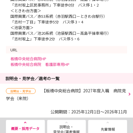
「志村坂上区民事務所」下車徒歩0分 バス停 1・2
＜ときわ台方面＞
国際興業バス／赤53系統（赤羽駅西口－ときわ台駅行）
「志村一丁目」下車徒歩5分 バス停 3・4
＜池袋方面＞
国際興業バス／池20系統（池袋駅西口－高島平操車場行）
「志村坂上」下車徒歩2分 バス停 5・6
URL
板橋中央総合病院HP
板橋中央総合病院 看護部専用HP
説明会・見学会／選考の一覧
【板橋中央総合病院】2027年度入職 病院見
説明会・見学会
学会（来院）
公開期間：2025年12月1日～2026年11月
説明会・
概要・採用データ
先輩情報
見学会/選考情報