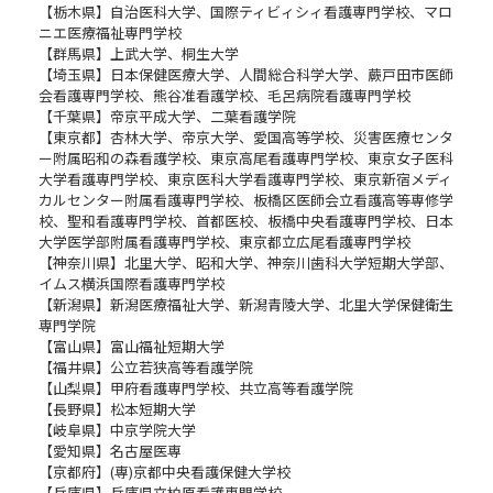
【栃木県】自治医科大学、国際ティビィシィ看護専門学校、マロ
ニエ医療福祉専門学校
【群馬県】上武大学、桐生大学
【埼玉県】日本保健医療大学、人間総合科学大学、蕨戸田市医師
会看護専門学校、熊谷准看護学校、毛呂病院看護専門学校
【千葉県】帝京平成大学、二葉看護学院
【東京都】杏林大学、帝京大学、愛国高等学校、災害医療センタ
ー附属昭和の森看護学校、東京高尾看護専門学校、東京女子医科
大学看護専門学校、東京医科大学看護専門学校、東京新宿メディ
カルセンター附属看護専門学校、板橋区医師会立看護高等専修学
校、聖和看護専門学校、首都医校、板橋中央看護専門学校、日本
大学医学部附属看護専門学校、東京都立広尾看護専門学校
【神奈川県】北里大学、昭和大学、神奈川歯科大学短期大学部、
イムス横浜国際看護専門学校
【新潟県】新潟医療福祉大学、新潟青陵大学、北里大学保健衛生
専門学院
【富山県】富山福祉短期大学
【福井県】公立若狭高等看護学院
【山梨県】甲府看護専門学校、共立高等看護学院
【長野県】松本短期大学
【岐阜県】中京学院大学
【愛知県】名古屋医専
【京都府】(専)京都中央看護保健大学校
【兵庫県】兵庫県立柏原看護専門学校