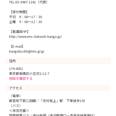
TEL:03-3967-1181（代表）
【受付時間】
平日 9：00～17：30
土曜 9：00～12：30
【看護部HP】
http://www.ims-itabashi-kango.jp/
【E-mail】
kangobu.ibh@ims.gr.jp
住所
174-0051
東京都板橋区小豆沢2-12-7
地図を確認する
アクセス
（電車）
都営地下鉄三田線／「志村坂上」駅 下車徒歩1分
（バス）
＜赤羽方面＞
国際興業バス／赤56系統（赤羽駅西口－高島平操車場行）