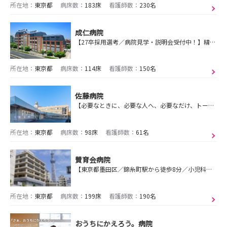
所在地：
東京都
病床数：
183床
看護師数：
230名
成仁病院
【27卒採用選考／病院見学・説明会受付中！】精神科救急・急性期医療に特化した専門病院です。 精神科最先端の医療を学びながら、患者様を一緒に支援しませんか？
所在地：
東京都
病床数：
114床
看護師数：
150名
佐藤病院
【必要なときに、必要な人へ、必要なだけ、トータルにサービスを提供していく】を理念に、急性期～在宅まで多職種で連職し福寿会グループ全体で医療・介護サービスを提供！
所在地：
東京都
病床数：
98床
看護師数：
61名
賛育会病院
【東京都墨田区／錦糸町駅から徒歩8分／小児科あり／年間休日120日以上＋夏季休暇有】
所在地：
東京都
病床数：
199床
看護師数：
190名
おうちにかえろう。病院