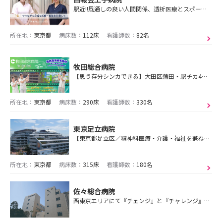
駅近!!風通しの良い人間関係、透析医療とスポーツ整形に特化した診療、地域から信頼される患者様中心の医療の提供!!地方からの就職では寮や引越し代も補助
所在地：
東京都
病床数：
112床
看護師数：
82名
牧田総合病院
【思う存分シンカできる】大田区蒲田・駅チカ4分・寮完備(最長10年)！勤務は7時間15分！ワークライフバランス抜群！教育制度充実・研修費補助有！牧田っていいよ！
所在地：
東京都
病床数：
290床
看護師数：
330名
東京足立病院
【東京都足立区／精神科医療・介護・福祉を兼ね備えた地域の病院】2027・2028年卒向け｜説明・見学会、選考会 ご予約受付中！
所在地：
東京都
病床数：
315床
看護師数：
180名
佐々総合病院
西東京エリアにて『チェンジ』と『チャレンジ』をし続けている２次救急病院です。西武新宿線「田無」駅から徒歩３分！インターンシップ・見学会の予約開始！