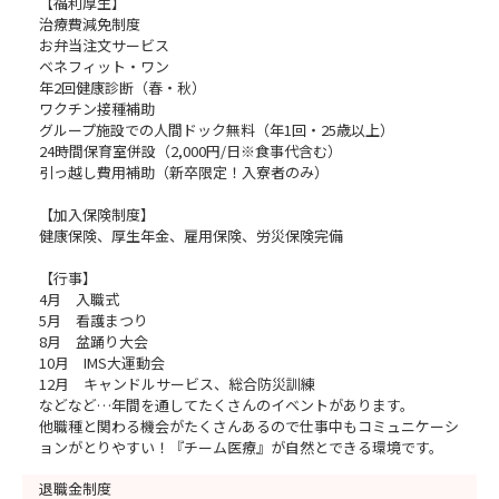
【福利厚生】
治療費減免制度
お弁当注文サービス
ベネフィット・ワン
年2回健康診断（春・秋）
ワクチン接種補助
グループ施設での人間ドック無料（年1回・25歳以上）
24時間保育室併設（2,000円/日※食事代含む）
引っ越し費用補助（新卒限定！入寮者のみ）
【加入保険制度】
健康保険、厚生年金、雇用保険、労災保険完備
【行事】
4月 入職式
5月 看護まつり
8月 盆踊り大会
10月 IMS大運動会
12月 キャンドルサービス、総合防災訓練
などなど…年間を通してたくさんのイベントがあります。
他職種と関わる機会がたくさんあるので仕事中もコミュニケーシ
ョンがとりやすい！『チーム医療』が自然とできる環境です。
退職金制度