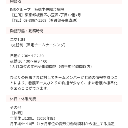
勤務地
IMSグループ 板橋中央総合病院
【住所】東京都板橋区小豆沢2丁目12番7号
【TEL】03-3967-1169（看護部長室直通）
勤務形態・勤務時間
二交代制
2交替制（固定チームナーシング）
日勤 8：30～17：30
夜勤 16：30～翌9：00
1カ月単位の変形労働時間制（週平均40時間以内）
ひとりの患者さまに対してチームメンバーが共通の情報を持つこ
とにより、看護師一人ひとりの負担が少なく、また看護の標準化
を図ることができます。
休日・休暇制度
その他
【休暇】
年間休日120日（2026年度）
月平均9～10日（1ヶ月単位の変形労働時間制から派生する指定