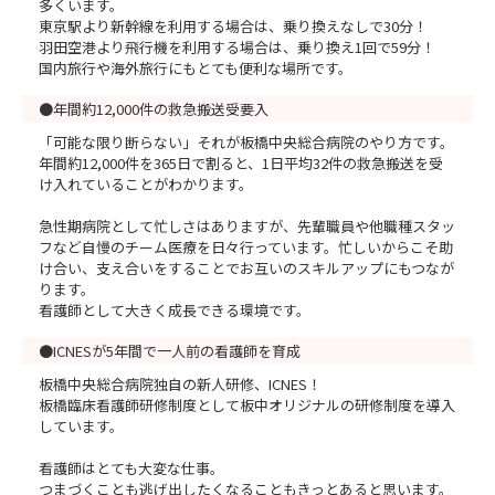
多くいます。
東京駅より新幹線を利用する場合は、乗り換えなしで30分！
羽田空港より飛行機を利用する場合は、乗り換え1回で59分！
国内旅行や海外旅行にもとても便利な場所です。
●年間約12,000件の救急搬送受要入
「可能な限り断らない」それが板橋中央総合病院のやり方です。
年間約12,000件を365日で割ると、1日平均32件の救急搬送を受
け入れていることがわかります。
急性期病院として忙しさはありますが、先輩職員や他職種スタッ
フなど自慢のチーム医療を日々行っています。忙しいからこそ助
け合い、支え合いをすることでお互いのスキルアップにもつなが
ります。
看護師として大きく成長できる環境です。
●ICNESが5年間で一人前の看護師を育成
板橋中央総合病院独自の新人研修、ICNES！
板橋臨床看護師研修制度として板中オリジナルの研修制度を導入
しています。
看護師はとても大変な仕事。
つまづくことも逃げ出したくなることもきっとあると思います。