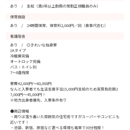
あり / 支給（満3年以上勤務の常勤正規職員のみ）
保育施設
あり / 24時間保育、保育料2,000円／回（食事代含む）
看護宿舎
あり / ◎きれいな独身寮
1Kタイプ
冷暖房完備
オートロック完備
バス・トイレ別
7～8畳程度
寮費42,000円～60,000円
なんと入寮者でも生活支援手当15,000円支給のため実質負担額2
7,000円～45,000円！
※地方出身者優先、入寮条件有り
●周辺情報
・周りは落ち着いた雰囲気の住宅街ですがスーパーやコンビニも
近いです！
・池袋、新宿、原宿など遊べる環境も電車で30分程度！