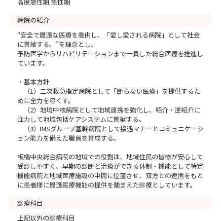
高度急性期 急性期
病院の紹介
“安全で最適な医療を提供し、「愛し愛される病院」として社会
に貢献する。”を理念とし、
予防医学からリハビリテーションまで一貫した総合医療を推進し
ています。
・基本方針
（1）二次救急指定病院として「断らない医療」を提供するた
めに全力を尽くす。
（2）地域中核病院として地域連携を強化し、紹介・逆紹介に
注力して地域包括ケアシステムに貢献する。
（3）IMSグループ基幹病院として接遇マナーとコミュニケーシ
ョン能力を備えた職員を育成する。
板橋中央総合病院の地域での役割は、地域住民の皆様が安心して
受診しやすく、早期の診断と治療ができる体制・機能として特定
機能病院と地域医療施設の中間に位置させ、双方との連携をもと
に患者様に最適医療機能の提供を踏まえた診療としています。
診療科目
上記以外の診療科目