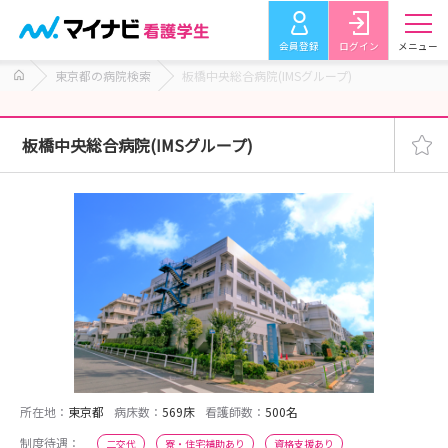
会員登録
ログイン
メニュー
東京都の病院検索
板橋中央総合病院(IMSグループ)
板橋中央総合病院(IMSグループ)
所在地：
東京都
病床数：
569床
看護師数：
500名
制度待遇：
二交代
寮・住宅補助あり
資格支援あり