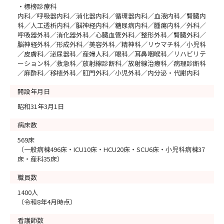
・標榜診療科
内科／呼吸器内科／消化器内科／循環器内科／血液内科／腎臓内
科／人工透析内科／脳神経内科／糖尿病内科／腫瘍内科／外科／
呼吸器外科／消化器外科／心臓血管外科／整形外科／腎臓外科／
脳神経外科／形成外科／美容外科／精神科／リウマチ科／小児科
／皮膚科／泌尿器科／産婦人科／眼科／耳鼻咽喉科／リハビリテ
ーション科／救急科／放射線診断科／放射線治療科／病理診断科
／麻酔科／移植外科／肛門外科／小児外科／内分泌・代謝内科
開設年月日
昭和31年3月1日
病床数
569床
（一般病棟496床・ICU10床・HCU20床・SCU6床・小児科病棟37
床・産科35床）
職員数
1400人
（令和8年4月時点）
看護師数