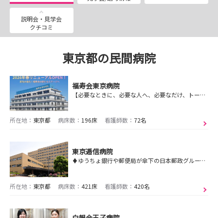
説明会・見学会
クチコミ
東京都の民間病院
福寿会東京病院
【必要なときに、必要な人へ、必要なだけ、トータルにサービスを提供していく】を理念に、急性期～在宅まで多職種で連職し福寿会グループ全体で医療・介護サービスを提供！
所在地：
東京都
病床数：
196床
看護師数：
72名
東京逓信病院
♦ゆうちょ銀行や郵便局が傘下の日本郵政グループの病院♦ 充実の教育体制と働きやすい職場環境で、自律した看護師を目指し、共に成長していきませんか
所在地：
東京都
病床数：
421床
看護師数：
420名
白報会王子病院