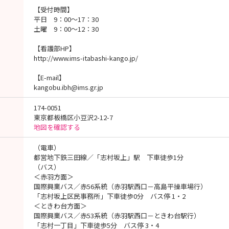
【受付時間】
平日 9：00～17：30
土曜 9：00～12：30
【看護部HP】
http://www.ims-itabashi-kango.jp/
【E-mail】
kangobu.ibh@ims.gr.jp
174-0051
東京都板橋区小豆沢2-12-7
地図を確認する
（電車）
都営地下鉄三田線／「志村坂上」駅 下車徒歩1分
（バス）
＜赤羽方面＞
国際興業バス／赤56系統（赤羽駅西口－高島平操車場行）
「志村坂上区民事務所」下車徒歩0分 バス停 1・2
＜ときわ台方面＞
国際興業バス／赤53系統（赤羽駅西口－ときわ台駅行）
「志村一丁目」下車徒歩5分 バス停 3・4