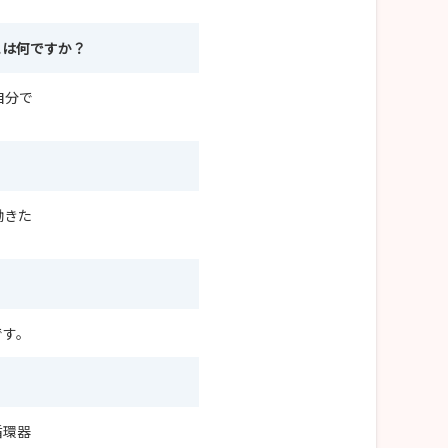
とは何ですか？
自分で
働きた
です。
循環器