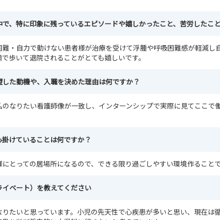
中で、特に印象に残っているエピソードや嬉しかったこと、苦労したこ
困難・自力で動けない患者様が治療を受けて浮腫や呼吸困難感が軽減し
顔で歩いて退院されることがとても嬉しいです。
望した動機や、入職を決めた理由は何ですか？
私のなりたい看護師像が一致し、インターンシップで実際に見てここで
。
心掛けていることは何ですか？
様にとっての居場所になるので、できる限り過ごしやすい環境作ること
ライベート）を教えてください
なりたいと思っています。小児の先天性で心疾患が多いと思い、現在は