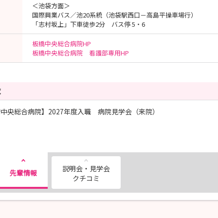
＜池袋方面＞
国際興業バス／池20系統（池袋駅西口－高島平操車場行）
「志村坂上」下車徒歩2分 バス停 5・6
板橋中央総合病院HP
板橋中央総合病院 看護部専用HP
覧
中央総合病院】2027年度入職 病院見学会（来院）
説明会・見学会
先輩情報
クチコミ