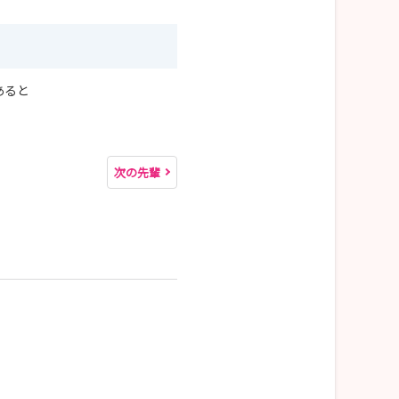
あると
次の先輩